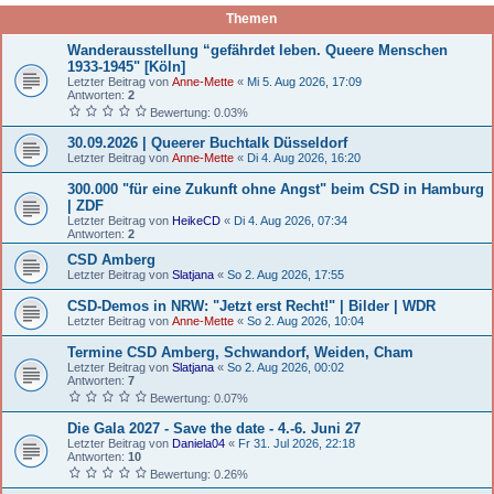
Themen
Wanderausstellung “gefährdet leben. Queere Menschen
1933-1945" [Köln]
Letzter Beitrag von
Anne-Mette
«
Mi 5. Aug 2026, 17:09
Antworten:
2
Bewertung: 0.03%
30.09.2026 | Queerer Buchtalk Düsseldorf
Letzter Beitrag von
Anne-Mette
«
Di 4. Aug 2026, 16:20
300.000 "für eine Zukunft ohne Angst" beim CSD in Hamburg
| ZDF
Letzter Beitrag von
HeikeCD
«
Di 4. Aug 2026, 07:34
Antworten:
2
CSD Amberg
Letzter Beitrag von
Slatjana
«
So 2. Aug 2026, 17:55
CSD-Demos in NRW: "Jetzt erst Recht!" | Bilder | WDR
Letzter Beitrag von
Anne-Mette
«
So 2. Aug 2026, 10:04
Termine CSD Amberg, Schwandorf, Weiden, Cham
Letzter Beitrag von
Slatjana
«
So 2. Aug 2026, 00:02
Antworten:
7
Bewertung: 0.07%
Die Gala 2027 - Save the date - 4.-6. Juni 27
Letzter Beitrag von
Daniela04
«
Fr 31. Jul 2026, 22:18
Antworten:
10
Bewertung: 0.26%