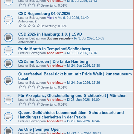
Letzter Beitrag von
Anne-Mette
«
Mi 8. Jul 2026, 17:43
Bewertung: 0.01%
CSD Regensburg 04.07.2026
Letzter Beitrag von
Michi
«
Mo 6. Jul 2026, 11:40
Antworten:
2
Bewertung: 0.02%
CSD 2026 in Hamburg: 1.8. | LSVD
Letzter Beitrag von
Süßwasserperle
«
Fr 3. Jul 2026, 15:05
Antworten:
1
Pride Month in Tempelhof-Schöneberg
Letzter Beitrag von
Anne-Mette
«
Mi 1. Jul 2026, 17:16
CSDs im Norden | Die Linke Hamburg
Letzter Beitrag von
Anne-Mette
«
Mi 24. Jun 2026, 17:30
Queerfestival Basel tickt bunt! mit Pride Walk | kunstmuseum
basel
Letzter Beitrag von
Anne-Mette
«
Mi 24. Jun 2026, 17:26
Bewertung: 0.01%
Für Akzeptanz, Gleichstellung und Sichtbarkeit | München
Letzter Beitrag von
Anne-Mette
«
Di 23. Jun 2026, 19:00
Bewertung: 0.01%
Queere Geflüchtete: Lebensrealitäten, Schutzbedarfe und
Handlungssicherheiten in der Praxis
Letzter Beitrag von
Anne-Mette
«
Di 23. Jun 2026, 16:44
As One | Semper Oper
Letzter Beitrag von
Anne-Mette
«
Mo 22. Jun 2026, 08:51