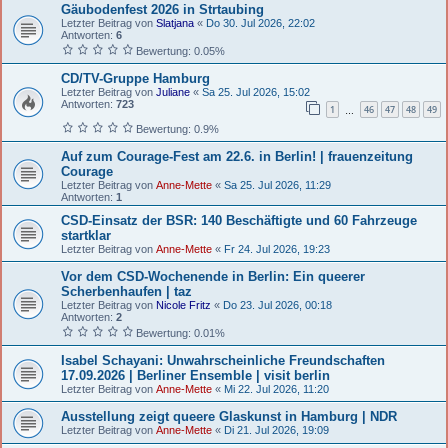
Gäubodenfest 2026 in Strtaubing
Letzter Beitrag von
Slatjana
«
Do 30. Jul 2026, 22:02
Antworten:
6
Bewertung: 0.05%
CD/TV-Gruppe Hamburg
Letzter Beitrag von
Juliane
«
Sa 25. Jul 2026, 15:02
Antworten:
723
1
46
47
48
49
…
Bewertung: 0.9%
Auf zum Courage-Fest am 22.6. in Berlin! | frauenzeitung
Courage
Letzter Beitrag von
Anne-Mette
«
Sa 25. Jul 2026, 11:29
Antworten:
1
CSD-Einsatz der BSR: 140 Beschäftigte und 60 Fahrzeuge
startklar
Letzter Beitrag von
Anne-Mette
«
Fr 24. Jul 2026, 19:23
Vor dem CSD-Wochenende in Berlin: Ein queerer
Scherbenhaufen | taz
Letzter Beitrag von
Nicole Fritz
«
Do 23. Jul 2026, 00:18
Antworten:
2
Bewertung: 0.01%
Isabel Schayani: Unwahrscheinliche Freundschaften
17.09.2026 | Berliner Ensemble | visit berlin
Letzter Beitrag von
Anne-Mette
«
Mi 22. Jul 2026, 11:20
Ausstellung zeigt queere Glaskunst in Hamburg | NDR
Letzter Beitrag von
Anne-Mette
«
Di 21. Jul 2026, 19:09