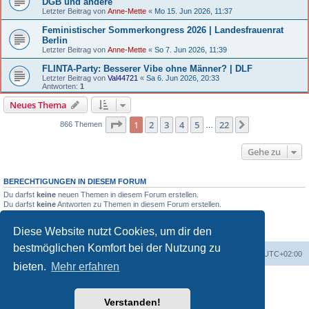
DGB und andere
Letzter Beitrag von
Anne-Mette
«
Mo 15. Jun 2026, 11:37
Feministischer Sommerkongress 2026 | Landesfrauenrat
Berlin
Letzter Beitrag von
Anne-Mette
«
So 7. Jun 2026, 11:39
FLINTA-Party: Besserer Vibe ohne Männer? | DLF
Letzter Beitrag von
Val44721
«
Sa 6. Jun 2026, 20:33
Antworten:
1
Neues Thema
Seite 1 von 22
1
2
3
4
5
22
Nächste
866 Themen
…
Gehe zu
BERECHTIGUNGEN IN DIESEM FORUM
Du darfst
keine
neuen Themen in diesem Forum erstellen.
Du darfst
keine
Antworten zu Themen in diesem Forum erstellen.
Du darfst deine Beiträge in diesem Forum
nicht
ändern.
Du darfst deine Beiträge in diesem Forum
nicht
löschen.
Diese Website nutzt Cookies, um dir den
Du darfst
keine
Dateianhänge in diesem Forum erstellen.
bestmöglichen Komfort bei der Nutzung zu
Portal
Foren-Übersicht
Alle Zeiten sind
UTC+02:00
bieten.
Mehr erfahren
Powered by
phpBB
® Forum Software © phpBB Limited
Deutsche Übersetzung durch
phpBB.de
Verstanden!
Datenschutz
|
Nutzungsbedingungen