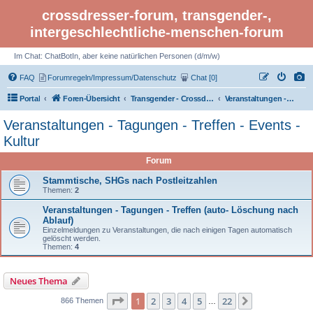
crossdresser-forum, transgender-,
intergeschlechtliche-menschen-forum
Im Chat: ChatBotIn, aber keine natürlichen Personen (d/m/w)
FAQ
Forumregeln/Impressum/Datenschutz
Chat [0]
Portal
Foren-Übersicht
Transgender - Crossdresser-Forum
Veranstaltungen - Tagungen - Treffen - Events - Kultur
Veranstaltungen - Tagungen - Treffen - Events -
Kultur
Forum
Stammtische, SHGs nach Postleitzahlen
Themen:
2
Veranstaltungen - Tagungen - Treffen (auto- Löschung nach
Ablauf)
Einzelmeldungen zu Veranstaltungen, die nach einigen Tagen automatisch
gelöscht werden.
Themen:
4
Neues Thema
Seite 1 von 22
1
2
3
4
5
22
Nächste
866 Themen
…