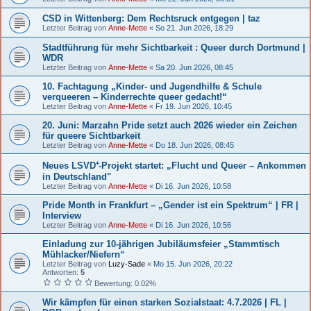
CSD in Wittenberg: Dem Rechtsruck entgegen | taz
Letzter Beitrag von
Anne-Mette
«
So 21. Jun 2026, 18:29
Stadtführung für mehr Sichtbarkeit : Queer durch Dortmund |
WDR
Letzter Beitrag von
Anne-Mette
«
Sa 20. Jun 2026, 08:45
10. Fachtagung „Kinder- und Jugendhilfe & Schule
verqueeren – Kinderrechte queer gedacht!“
Letzter Beitrag von
Anne-Mette
«
Fr 19. Jun 2026, 10:45
20. Juni: Marzahn Pride setzt auch 2026 wieder ein Zeichen
für queere Sichtbarkeit
Letzter Beitrag von
Anne-Mette
«
Do 18. Jun 2026, 08:45
Neues LSVD⁺-Projekt startet: „Flucht und Queer – Ankommen
in Deutschland"
Letzter Beitrag von
Anne-Mette
«
Di 16. Jun 2026, 10:58
Pride Month in Frankfurt – „Gender ist ein Spektrum“ | FR |
Interview
Letzter Beitrag von
Anne-Mette
«
Di 16. Jun 2026, 10:56
Einladung zur 10-jährigen Jubiläumsfeier „Stammtisch
Mühlacker/Niefern“
Letzter Beitrag von
Luzy-Sade
«
Mo 15. Jun 2026, 20:22
Antworten:
5
Bewertung: 0.02%
Wir kämpfen für einen starken Sozialstaat: 4.7.2026 | FL |