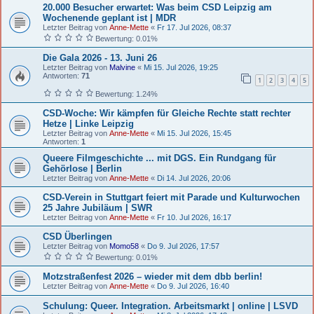
20.000 Besucher erwartet: Was beim CSD Leipzig am
Wochenende geplant ist | MDR
Letzter Beitrag von
Anne-Mette
«
Fr 17. Jul 2026, 08:37
Bewertung: 0.01%
Die Gala 2026 - 13. Juni 26
Letzter Beitrag von
Malvine
«
Mi 15. Jul 2026, 19:25
Antworten:
71
1
2
3
4
5
Bewertung: 1.24%
CSD-Woche: Wir kämpfen für Gleiche Rechte statt rechter
Hetze | Linke Leipzig
Letzter Beitrag von
Anne-Mette
«
Mi 15. Jul 2026, 15:45
Antworten:
1
Queere Filmgeschichte ... mit DGS. Ein Rundgang für
Gehörlose | Berlin
Letzter Beitrag von
Anne-Mette
«
Di 14. Jul 2026, 20:06
CSD-Verein in Stuttgart feiert mit Parade und Kulturwochen
25 Jahre Jubiläum | SWR
Letzter Beitrag von
Anne-Mette
«
Fr 10. Jul 2026, 16:17
CSD Überlingen
Letzter Beitrag von
Momo58
«
Do 9. Jul 2026, 17:57
Bewertung: 0.01%
Motzstraßenfest 2026 – wieder mit dem dbb berlin!
Letzter Beitrag von
Anne-Mette
«
Do 9. Jul 2026, 16:40
Schulung: Queer. Integration. Arbeitsmarkt | online | LSVD