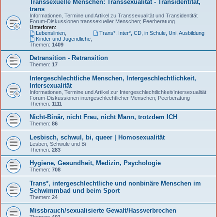
Transsexuelle Menschen: Transsexualität - Transidentität,
trans
Informationen, Termine und Artikel zu Transsexualität und Transidentität
Forum-Diskussionen transsexueller Menschen; Peerberatung
Unterforen:
Lebenslinien
,
Trans*, Inter*, CD, in Schule, Uni, Ausbildung
Kinder und Jugendliche
,
Themen:
1409
Detransition - Retransition
Themen:
17
Intergeschlechtliche Menschen, Intergeschlechtlichkeit,
Intersexualität
Informationen, Termine und Artikel zur Intergeschlechtlichkeit/Intersexualität
Forum-Diskussionen intergeschlechtlicher Menschen; Peerberatung
Themen:
1111
Nicht-Binär, nicht Frau, nicht Mann, trotzdem ICH
Themen:
86
Lesbisch, schwul, bi, queer | Homosexualität
Lesben, Schwule und Bi
Themen:
283
Hygiene, Gesundheit, Medizin, Psychologie
Themen:
708
Trans*, intergeschlechtliche und nonbinäre Menschen im
Schwimmbad und beim Sport
Themen:
24
Missbrauch/sexualisierte Gewalt/Hassverbrechen
Themen:
401