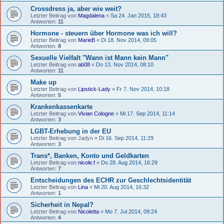
Crossdress ja, aber wie weit?
Letzter Beitrag von
Magdalena
«
Sa 24. Jan 2015, 18:43
Antworten:
11
Hormone - steuern über Hormone was ich will?
Letzter Beitrag von
MarieB
«
Di 18. Nov 2014, 09:05
Antworten:
8
Sexuelle Vielfalt "Wann ist Mann kein Mann"
Letzter Beitrag von
ab08
«
Do 13. Nov 2014, 08:10
Antworten:
11
Make up
Letzter Beitrag von
Lipstick-Lady
«
Fr 7. Nov 2014, 10:18
Antworten:
5
Krankenkassenkarte
Letzter Beitrag von
Vivian Cologne
«
Mi 17. Sep 2014, 11:14
Antworten:
3
LGBT-Erhebung in der EU
Letzter Beitrag von
Jadyn
«
Di 16. Sep 2014, 11:29
Antworten:
3
Trans*, Banken, Konto und Geldkarten
Letzter Beitrag von
nicole.f
«
Do 28. Aug 2014, 16:29
Antworten:
7
Entscheidungen des ECHR zur Geschlechtsidentität
Letzter Beitrag von
Lina
«
Mi 20. Aug 2014, 16:32
Antworten:
1
Sicherheit in Nepal?
Letzter Beitrag von
Nicoletta
«
Mo 7. Jul 2014, 09:24
Antworten:
4