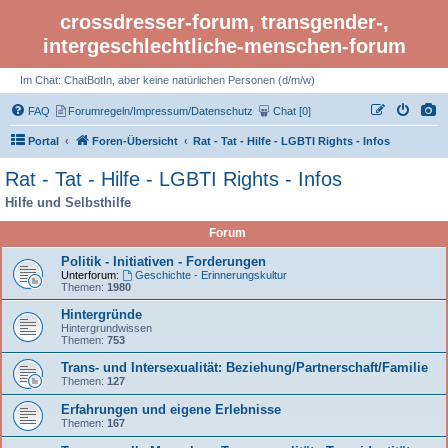
crossdresser-forum, transgender-,
intergeschlechtliche-menschen-forum
Im Chat: ChatBotIn, aber keine natürlichen Personen (d/m/w)
FAQ
Forumregeln/Impressum/Datenschutz
Chat [0]
Portal
Foren-Übersicht
Rat - Tat - Hilfe - LGBTI Rights - Infos
Rat - Tat - Hilfe - LGBTI Rights - Infos
Hilfe und Selbsthilfe
Forum
Politik - Initiativen - Forderungen
Unterforum:
Geschichte - Erinnerungskultur
Themen:
1980
Hintergründe
Hintergrundwissen
Themen:
753
Trans- und Intersexualität: Beziehung/Partnerschaft/Familie
Themen:
127
Erfahrungen und eigene Erlebnisse
Themen:
167