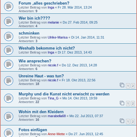
Forum ,alles geschrieben?
Letzter Beitrag von
Inga
«
Fr 28. Mär 2014, 13:24
Antworten:
9
Wer bin ich????
Letzter Beitrag von
melanie
«
Do 27. Feb 2014, 09:25
Antworten:
4
schminken
Letzter Beitrag von
Ulrike-Marisa
«
Di 14. Jan 2014, 11:31
Antworten:
3
Weshalb bekomme ich nicht?
Letzter Beitrag von
Inga
«
Di 17. Dez 2013, 14:43
Wie ansprechen?
Letzter Beitrag von
nicole.f
«
Do 12. Dez 2013, 14:28
Antworten:
6
Unreine Haut - was tun?
Letzter Beitrag von
nicole.f
«
Fr 18. Okt 2013, 22:56
Antworten:
18
1
2
Murphy und die Kunst nicht erwischt zu werden
Letzter Beitrag von
Tina_G
«
Mo 14. Okt 2013, 19:59
Antworten:
22
1
2
Wohin mit den Kleidern
Letzter Beitrag von
marabella68
«
Mo 22. Jul 2013, 07:37
Antworten:
16
1
2
Fotos einfügen
Letzter Beitrag von
Anne-Mette
«
Do 27. Jun 2013, 12:45