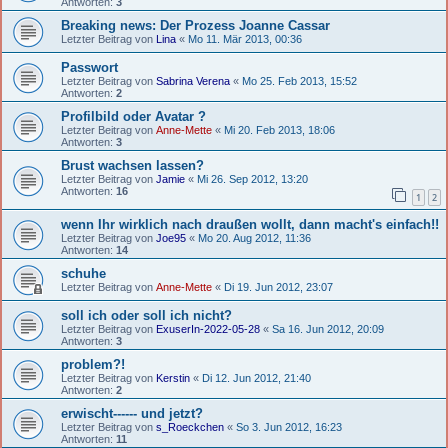
Antworten:
3
Breaking news: Der Prozess Joanne Cassar
Letzter Beitrag von
Lina
«
Mo 11. Mär 2013, 00:36
Passwort
Letzter Beitrag von
Sabrina Verena
«
Mo 25. Feb 2013, 15:52
Antworten:
2
Profilbild oder Avatar ?
Letzter Beitrag von
Anne-Mette
«
Mi 20. Feb 2013, 18:06
Antworten:
3
Brust wachsen lassen?
Letzter Beitrag von
Jamie
«
Mi 26. Sep 2012, 13:20
Antworten:
16
1
2
wenn Ihr wirklich nach draußen wollt, dann macht's einfach!!
Letzter Beitrag von
Joe95
«
Mo 20. Aug 2012, 11:36
Antworten:
14
schuhe
Letzter Beitrag von
Anne-Mette
«
Di 19. Jun 2012, 23:07
soll ich oder soll ich nicht?
Letzter Beitrag von
ExuserIn-2022-05-28
«
Sa 16. Jun 2012, 20:09
Antworten:
3
problem?!
Letzter Beitrag von
Kerstin
«
Di 12. Jun 2012, 21:40
Antworten:
2
erwischt------ und jetzt?
Letzter Beitrag von
s_Roeckchen
«
So 3. Jun 2012, 16:23
Antworten:
11