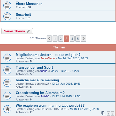
Ältere Menschen
Themen:
38
Sexarbeit
Themen:
81
Neues Thema
1
2
3
4
5
Vorherige
Nächste
161 Themen
Themen
Mitgliedsname ändern, ist das möglich?
Letzter Beitrag von
Anne-Mette
«
Mo 14. Sep 2015, 10:53
Antworten:
5
Transgender und Sport
Letzter Beitrag von
triona
«
Mo 27. Jul 2015, 14:29
Antworten:
5
brauche mal eure meinung
Letzter Beitrag von
Alina27
«
Di 23. Jun 2015, 19:53
Antworten:
8
Crossdressing im Altersheim?
Letzter Beitrag von
Julia93
«
Di 12. Mai 2015, 19:56
Antworten:
6
Wie reagieren wenn mann ertapt wurde???
Letzter Beitrag von
Exuserin-2015-08-11
«
Mi 18. Feb 2015, 22:38
Antworten:
25
1
2