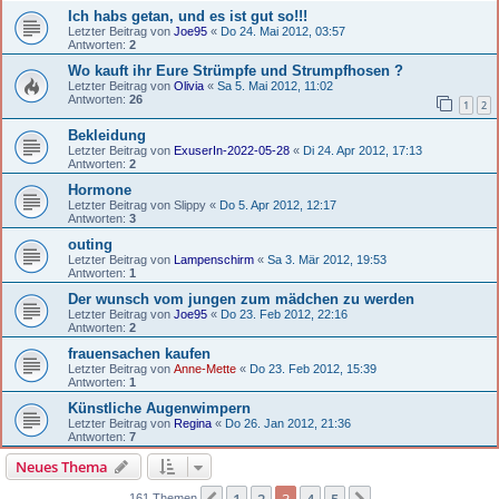
Ich habs getan, und es ist gut so!!!
Letzter Beitrag von
Joe95
«
Do 24. Mai 2012, 03:57
Antworten:
2
Wo kauft ihr Eure Strümpfe und Strumpfhosen ?
Letzter Beitrag von
Olivia
«
Sa 5. Mai 2012, 11:02
Antworten:
26
1
2
Bekleidung
Letzter Beitrag von
ExuserIn-2022-05-28
«
Di 24. Apr 2012, 17:13
Antworten:
2
Hormone
Letzter Beitrag von
Slippy
«
Do 5. Apr 2012, 12:17
Antworten:
3
outing
Letzter Beitrag von
Lampenschirm
«
Sa 3. Mär 2012, 19:53
Antworten:
1
Der wunsch vom jungen zum mädchen zu werden
Letzter Beitrag von
Joe95
«
Do 23. Feb 2012, 22:16
Antworten:
2
frauensachen kaufen
Letzter Beitrag von
Anne-Mette
«
Do 23. Feb 2012, 15:39
Antworten:
1
Künstliche Augenwimpern
Letzter Beitrag von
Regina
«
Do 26. Jan 2012, 21:36
Antworten:
7
Neues Thema
161 Themen