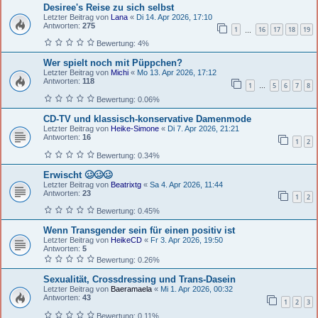
Desiree's Reise zu sich selbst
Letzter Beitrag von
Lana
«
Di 14. Apr 2026, 17:10
Antworten:
275
1
16
17
18
19
…
Bewertung: 4%
Wer spielt noch mit Püppchen?
Letzter Beitrag von
Michi
«
Mo 13. Apr 2026, 17:12
Antworten:
118
1
5
6
7
8
…
Bewertung: 0.06%
CD-TV und klassisch-konservative Damenmode
Letzter Beitrag von
Heike-Simone
«
Di 7. Apr 2026, 21:21
Antworten:
16
1
2
Bewertung: 0.34%
Erwischt 🥴🥴🥴
Letzter Beitrag von
Beatrixtg
«
Sa 4. Apr 2026, 11:44
Antworten:
23
1
2
Bewertung: 0.45%
Wenn Transgender sein für einen positiv ist
Letzter Beitrag von
HeikeCD
«
Fr 3. Apr 2026, 19:50
Antworten:
5
Bewertung: 0.26%
Sexualität, Crossdressing und Trans-Dasein
Letzter Beitrag von
Baeramaela
«
Mi 1. Apr 2026, 00:32
Antworten:
43
1
2
3
Bewertung: 0.11%