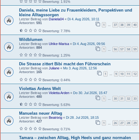
Bewertung: 1.91%
Daniela, meine Liebe zu Frauenkleidern, Perspektiven und
kleine Alltagssorgen
Letzter Beitrag von
Daniela04
«
Di 4. Aug 2026, 10:11
Antworten:
591
1
37
38
39
40
…
Bewertung: 7.78%
Wildblumen
Letzter Beitrag von
Ulrike-Marisa
«
Di 4. Aug 2026, 09:56
Antworten:
884
1
56
57
58
59
…
Bewertung: 1.25%
Die Strasse zittert Bibi macht den Führerschein
Letzter Beitrag von
Juliane
«
Mo 3. Aug 2026, 12:56
Antworten:
165
1
9
10
11
12
…
Bewertung: 0.44%
Violettas Ardens Welt
Letzter Beitrag von
Violetta Arden
«
Do 30. Jul 2026, 15:47
Antworten:
480
1
30
31
32
33
…
Bewertung: 5.63%
Manuelas neuer Alltag
Letzter Beitrag von
Beatrixtg
«
Di 28. Jul 2026, 18:15
Antworten:
427
1
26
27
28
29
…
Bewertung: 0.71%
Tamara – zwischen Alltag, High Heels und ganz normalen