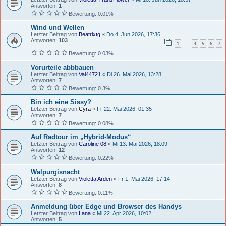
Antworten:
1
Bewertung: 0.01%
Wind und Wellen
Letzter Beitrag von
Beatrixtg
«
Do 4. Jun 2026, 17:36
Antworten:
103
1
4
5
6
7
…
Bewertung: 0.03%
Vorurteile abbbauen
Letzter Beitrag von
Val44721
«
Di 26. Mai 2026, 13:28
Antworten:
7
Bewertung: 0.3%
Bin ich eine Sissy?
Letzter Beitrag von
Cyra
«
Fr 22. Mai 2026, 01:35
Antworten:
7
Bewertung: 0.08%
Auf Radtour im „Hybrid-Modus“
Letzter Beitrag von
Caroline 08
«
Mi 13. Mai 2026, 18:09
Antworten:
12
Bewertung: 0.22%
Walpurgisnacht
Letzter Beitrag von
Violetta Arden
«
Fr 1. Mai 2026, 17:14
Antworten:
8
Bewertung: 0.11%
Anmeldung über Edge und Browser des Handys
Letzter Beitrag von
Lana
«
Mi 22. Apr 2026, 10:02
Antworten:
5