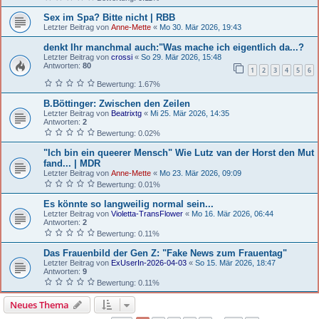
Sex im Spa? Bitte nicht | RBB
Letzter Beitrag von
Anne-Mette
«
Mo 30. Mär 2026, 19:43
denkt Ihr manchmal auch:"Was mache ich eigentlich da...?
Letzter Beitrag von
crossi
«
So 29. Mär 2026, 15:48
Antworten:
80
1
2
3
4
5
6
Bewertung: 1.67%
B.Böttinger: Zwischen den Zeilen
Letzter Beitrag von
Beatrixtg
«
Mi 25. Mär 2026, 14:35
Antworten:
2
Bewertung: 0.02%
"Ich bin ein queerer Mensch" Wie Lutz van der Horst den Mut
fand... | MDR
Letzter Beitrag von
Anne-Mette
«
Mo 23. Mär 2026, 09:09
Bewertung: 0.01%
Es könnte so langweilig normal sein...
Letzter Beitrag von
Violetta-TransFlower
«
Mo 16. Mär 2026, 06:44
Antworten:
2
Bewertung: 0.11%
Das Frauenbild der Gen Z: "Fake News zum Frauentag"
Letzter Beitrag von
ExUserIn-2026-04-03
«
So 15. Mär 2026, 18:47
Antworten:
9
Bewertung: 0.11%
Neues Thema