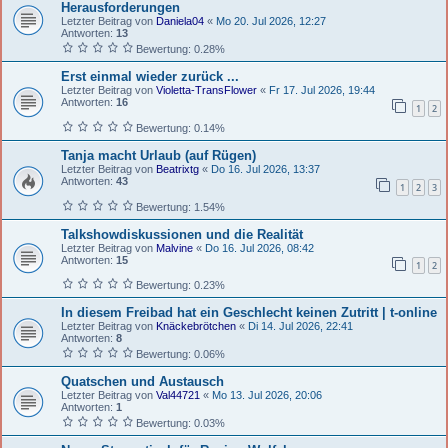
Herausforderungen
Letzter Beitrag von
Daniela04
«
Mo 20. Jul 2026, 12:27
Antworten:
13
Bewertung: 0.28%
Erst einmal wieder zurück ...
Letzter Beitrag von
Violetta-TransFlower
«
Fr 17. Jul 2026, 19:44
Antworten:
16
1
2
Bewertung: 0.14%
Tanja macht Urlaub (auf Rügen)
Letzter Beitrag von
Beatrixtg
«
Do 16. Jul 2026, 13:37
Antworten:
43
1
2
3
Bewertung: 1.54%
Talkshowdiskussionen und die Realität
Letzter Beitrag von
Malvine
«
Do 16. Jul 2026, 08:42
Antworten:
15
1
2
Bewertung: 0.23%
In diesem Freibad hat ein Geschlecht keinen Zutritt | t-online
Letzter Beitrag von
Knäckebrötchen
«
Di 14. Jul 2026, 22:41
Antworten:
8
Bewertung: 0.06%
Quatschen und Austausch
Letzter Beitrag von
Val44721
«
Mo 13. Jul 2026, 20:06
Antworten:
1
Bewertung: 0.03%