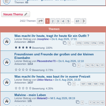
Themen:
65
Neues Thema
Seite 1 von 61
1
2
3
4
5
61
Nächste
2422 Themen
…
Themen
Was macht ihr heute, tragt ihr heute für ein Outfit ?
Letzter Beitrag von
Josephine
«
Do 6. Aug 2026, 17:01
Antworten:
26614
1
1772
1773
1774
1775
…
Bewertung: 100%
Freundinnen und Freunde der großen und der kleinen
Eisenbahn
Letzter Beitrag von
Plisseedreher70
«
Do 6. Aug 2026, 12:10
Antworten:
1153
1
74
75
76
77
…
Bewertung: 0.73%
Was macht ihr heute, was baut ihr in euerer Freizeit
Letzter Beitrag von
Ulrike-Marisa
«
Do 6. Aug 2026, 10:20
Antworten:
1637
1
107
108
109
110
…
Bewertung: 4.35%
Malvine - mein Leben
Letzter Beitrag von
MelanieD
«
Mi 5. Aug 2026, 08:19
Antworten:
135
1
7
8
9
10
…