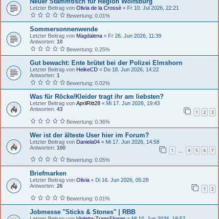
Neuer Stammtisch für Region Wolfsburg
Letzter Beitrag von
Olivia de la Crossé
«
Fr 10. Jul 2026, 22:21
Bewertung: 0.01%
Sommersonnenwende
Letzter Beitrag von
Magdalena
«
Fr 26. Jun 2026, 11:39
Antworten:
10
Bewertung: 0.25%
Gut bewacht: Ente brütet bei der Polizei Elmshorn
Letzter Beitrag von
HeikeCD
«
Do 18. Jun 2026, 14:22
Antworten:
1
Bewertung: 0.02%
Was für Röcke/Kleider tragt ihr am liebsten?
Letzter Beitrag von
AprilRitt28
«
Mi 17. Jun 2026, 19:43
Antworten:
43
1
2
3
Bewertung: 0.36%
Wer ist der älteste User hier im Forum?
Letzter Beitrag von
Daniela04
«
Mi 17. Jun 2026, 14:58
Antworten:
100
1
4
5
6
7
…
Bewertung: 0.05%
Briefmarken
Letzter Beitrag von
Olivia
«
Di 16. Jun 2026, 05:28
Antworten:
26
1
2
Bewertung: 0.01%
Jobmesse "Sticks & Stones" | RBB
Letzter Beitrag von
Violetta-TransFlower
«
Mi 10. Jun 2026, 18:57