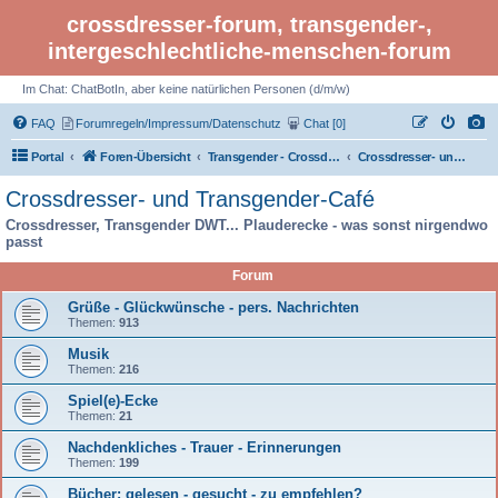
crossdresser-forum, transgender-,
intergeschlechtliche-menschen-forum
Im Chat: ChatBotIn, aber keine natürlichen Personen (d/m/w)
FAQ
Forumregeln/Impressum/Datenschutz
Chat [0]
Portal
Foren-Übersicht
Transgender - Crossdresser-Forum
Crossdresser- und Transgender-Café
Crossdresser- und Transgender-Café
Crossdresser, Transgender DWT... Plauderecke - was sonst nirgendwo
passt
Forum
Grüße - Glückwünsche - pers. Nachrichten
Themen:
913
Musik
Themen:
216
Spiel(e)-Ecke
Themen:
21
Nachdenkliches - Trauer - Erinnerungen
Themen:
199
Bücher: gelesen - gesucht - zu empfehlen?