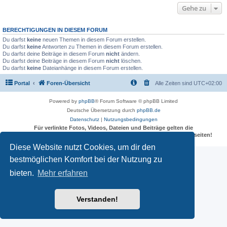
Gehe zu
BERECHTIGUNGEN IN DIESEM FORUM
Du darfst
keine
neuen Themen in diesem Forum erstellen.
Du darfst
keine
Antworten zu Themen in diesem Forum erstellen.
Du darfst deine Beiträge in diesem Forum
nicht
ändern.
Du darfst deine Beiträge in diesem Forum
nicht
löschen.
Du darfst
keine
Dateianhänge in diesem Forum erstellen.
Portal
Foren-Übersicht
Alle Zeiten sind
UTC+02:00
Powered by
phpBB
® Forum Software © phpBB Limited
Deutsche Übersetzung durch
phpBB.de
Datenschutz
|
Nutzungsbedingungen
Für verlinkte Fotos, Videos, Dateien und Beiträge gelten die
Datenschutzbestimmungen und weiteren Regeln der externen Webseiten!
Diese Website nutzt Cookies, um dir den
bestmöglichen Komfort bei der Nutzung zu
bieten.
Mehr erfahren
Verstanden!