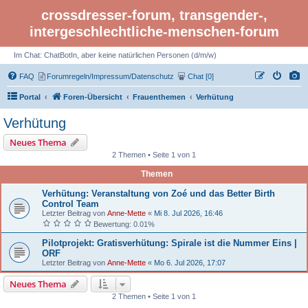
crossdresser-forum, transgender-,
intergeschlechtliche-menschen-forum
Im Chat: ChatBotIn, aber keine natürlichen Personen (d/m/w)
FAQ
Forumregeln/Impressum/Datenschutz
Chat [0]
Portal
Foren-Übersicht
Frauenthemen
Verhütung
Verhütung
Neues Thema
2 Themen • Seite 1 von 1
Themen
Verhütung: Veranstaltung von Zoé und das Better Birth
Control Team
Letzter Beitrag von
Anne-Mette
«
Mi 8. Jul 2026, 16:46
Bewertung: 0.01%
Pilotprojekt: Gratisverhütung: Spirale ist die Nummer Eins |
ORF
Letzter Beitrag von
Anne-Mette
«
Mo 6. Jul 2026, 17:07
Neues Thema
2 Themen • Seite 1 von 1