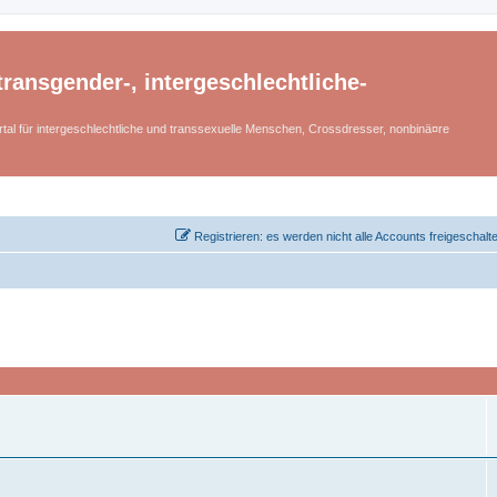
ransgender-, intergeschlechtliche-
tal für intergeschlechtliche und transsexuelle Menschen, Crossdresser, nonbinä¤re
Registrieren: es werden nicht alle Accounts freigeschalt