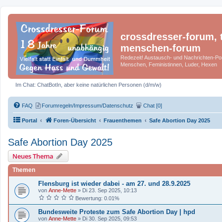
crossdresser-forum, t
menschen-forum
Redezeit! Austausch- und Nachrichten-Por
Menschen, Feministinnen, Luder, Hexen
Im Chat: ChatBotIn, aber keine natürlichen Personen (d/m/w)
FAQ
Forumregeln/Impressum/Datenschutz
Chat [0]
Portal
Foren-Übersicht
Frauenthemen
Safe Abortion Day 2025
Safe Abortion Day 2025
Neues Thema
Themen
Flensburg ist wieder dabei - am 27. und 28.9.2025
von
Anne-Mette
»
Di 23. Sep 2025, 10:13
Bewertung: 0.01%
Bundesweite Proteste zum Safe Abortion Day | hpd
von
Anne-Mette
»
Di 30. Sep 2025, 09:53