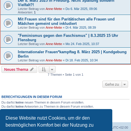
Der 8. März 2025 in Freiburg. Nicht Spaltung sondern
Vielfalt?!
Letzter Beitrag von
Anne-Mette
«
Do 6. Mär 2025, 09:06
Antworten:
1
Mit Frauen sind für den Paritätischen alle Frauen und
Mädchen gemeint und inkludiert
Letzter Beitrag von
Anne-Mette
«
Di 4. Mär 2025, 08:39
"Feminismus gegen den Faschismus" | 8.3.2025 15 Uhr
Flensburg
Letzter Beitrag von
Anne-Mette
«
Mo 24. Feb 2025, 10:37
Internationaler Frauen*kampftag 8. März 2025 | Kundgebung
Berlin
Letzter Beitrag von
Anne-Mette
«
Di 18. Feb 2025, 10:34
Neues Thema
7 Themen • Seite 1 von 1
Gehe zu
BERECHTIGUNGEN IN DIESEM FORUM
Du darfst
keine
neuen Themen in diesem Forum erstellen.
Du darfst
keine
Antworten zu Themen in diesem Forum erstellen.
Du darfst deine Beiträge in diesem Forum
nicht
ändern.
Du darfst deine Beiträge in diesem Forum
nicht
löschen.
Diese Website nutzt Cookies, um dir den
Du darfst
keine
Dateianhänge in diesem Forum erstellen.
bestmöglichen Komfort bei der Nutzung zu
Portal
Foren-Übersicht
Alle Zeiten sind
UTC+02:00