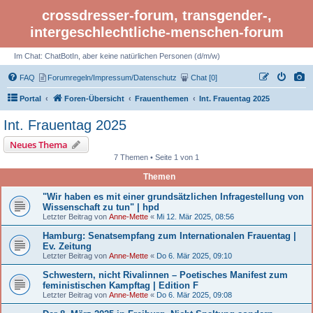
crossdresser-forum, transgender-,
intergeschlechtliche-menschen-forum
Im Chat: ChatBotIn, aber keine natürlichen Personen (d/m/w)
FAQ
Forumregeln/Impressum/Datenschutz
Chat [0]
Portal
Foren-Übersicht
Frauenthemen
Int. Frauentag 2025
Int. Frauentag 2025
Neues Thema
7 Themen • Seite 1 von 1
Themen
"Wir haben es mit einer grundsätzlichen Infragestellung von
Wissenschaft zu tun" | hpd
Letzter Beitrag von
Anne-Mette
«
Mi 12. Mär 2025, 08:56
Hamburg: Senatsempfang zum Internationalen Frauentag |
Ev. Zeitung
Letzter Beitrag von
Anne-Mette
«
Do 6. Mär 2025, 09:10
Schwestern, nicht Rivalinnen – Poetisches Manifest zum
feministischen Kampftag | Edition F
Letzter Beitrag von
Anne-Mette
«
Do 6. Mär 2025, 09:08