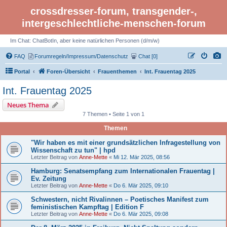
crossdresser-forum, transgender-,
intergeschlechtliche-menschen-forum
Im Chat: ChatBotIn, aber keine natürlichen Personen (d/m/w)
FAQ
Forumregeln/Impressum/Datenschutz
Chat [0]
Portal
Foren-Übersicht
Frauenthemen
Int. Frauentag 2025
Int. Frauentag 2025
Neues Thema
7 Themen • Seite 1 von 1
Themen
"Wir haben es mit einer grundsätzlichen Infragestellung von
Wissenschaft zu tun" | hpd
Letzter Beitrag von
Anne-Mette
«
Mi 12. Mär 2025, 08:56
Hamburg: Senatsempfang zum Internationalen Frauentag |
Ev. Zeitung
Letzter Beitrag von
Anne-Mette
«
Do 6. Mär 2025, 09:10
Schwestern, nicht Rivalinnen – Poetisches Manifest zum
feministischen Kampftag | Edition F
Letzter Beitrag von
Anne-Mette
«
Do 6. Mär 2025, 09:08