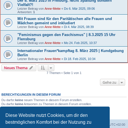
Der 8. März 2025 in Freiburg. Nicht Spaltung sondern
Vielfalt?!
Letzter Beitrag von
Anne-Mette
«
Do 6. Mär 2025, 09:06
Antworten:
1
Mit Frauen sind für den Paritätischen alle Frauen und
Mädchen gemeint und inkludiert
Letzter Beitrag von
Anne-Mette
«
Di 4. Mär 2025, 08:39
"Feminismus gegen den Faschismus" | 8.3.2025 15 Uhr
Flensburg
Letzter Beitrag von
Anne-Mette
«
Mo 24. Feb 2025, 10:37
Internationaler Frauen*kampftag 8. März 2025 | Kundgebung
Berlin
Letzter Beitrag von
Anne-Mette
«
Di 18. Feb 2025, 10:34
Neues Thema
7 Themen • Seite 1 von 1
Gehe zu
BERECHTIGUNGEN IN DIESEM FORUM
Du darfst
keine
neuen Themen in diesem Forum erstellen.
Du darfst
keine
Antworten zu Themen in diesem Forum erstellen.
Du darfst deine Beiträge in diesem Forum
nicht
ändern.
Du darfst deine Beiträge in diesem Forum
nicht
löschen.
Diese Website nutzt Cookies, um dir den
Du darfst
keine
Dateianhänge in diesem Forum erstellen.
bestmöglichen Komfort bei der Nutzung zu
Portal
Foren-Übersicht
Alle Zeiten sind
UTC+02:00