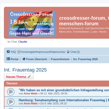
crossdresser-forum, t
menschen-forum
Redezeit! Austausch- und Nachrichten-Por
Menschen, Feministinnen, Luder, Hexen
Im Chat:
Claudia
FAQ
Forumregeln/Impressum/Datenschutz
Chat [1]
Portal
Foren-Übersicht
Frauenthemen
Int. Frauentag 2025
Int. Frauentag 2025
Neues Thema
Themen
"Wir haben es mit einer grundsätzlichen Infragestellung vo
von
Anne-Mette
»
Mi 12. Mär 2025, 08:56
Hamburg: Senatsempfang zum Internationalen Frauentag | E
von
Anne-Mette
»
Do 6. Mär 2025, 09:10