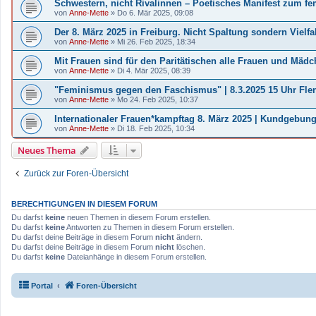
Schwestern, nicht Rivalinnen – Poetisches Manifest zum fe
von
Anne-Mette
»
Do 6. Mär 2025, 09:08
Der 8. März 2025 in Freiburg. Nicht Spaltung sondern Vielfal
von
Anne-Mette
»
Mi 26. Feb 2025, 18:34
Mit Frauen sind für den Paritätischen alle Frauen und Mädc
von
Anne-Mette
»
Di 4. Mär 2025, 08:39
"Feminismus gegen den Faschismus" | 8.3.2025 15 Uhr Fle
von
Anne-Mette
»
Mo 24. Feb 2025, 10:37
Internationaler Frauen*kampftag 8. März 2025 | Kundgebung
von
Anne-Mette
»
Di 18. Feb 2025, 10:34
Neues Thema
Zurück zur Foren-Übersicht
BERECHTIGUNGEN IN DIESEM FORUM
Du darfst
keine
neuen Themen in diesem Forum erstellen.
Du darfst
keine
Antworten zu Themen in diesem Forum erstellen.
Du darfst deine Beiträge in diesem Forum
nicht
ändern.
Du darfst deine Beiträge in diesem Forum
nicht
löschen.
Du darfst
keine
Dateianhänge in diesem Forum erstellen.
Portal
Foren-Übersicht