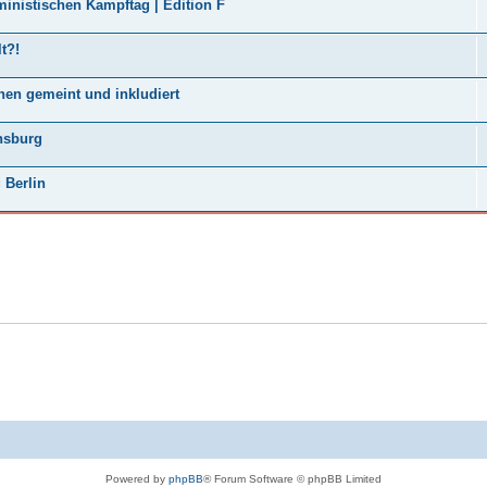
ministischen Kampftag | Edition F
t?!
hen gemeint und inkludiert
nsburg
 Berlin
Powered by
phpBB
® Forum Software © phpBB Limited