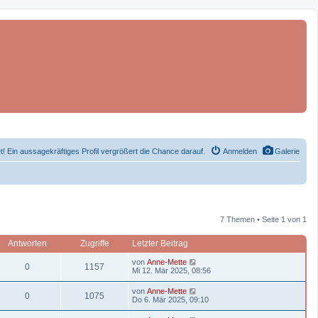
et! Ein aussagekräftiges Profil vergrößert die Chance darauf.
Anmelden
Galerie
7 Themen • Seite 1 von 1
Antworten
Zugriffe
Letzter Beitrag
L
von
Anne-Mette
A
Z
0
1157
e
Mi 12. Mär 2025, 08:56
t
n
u
z
L
von
Anne-Mette
A
Z
0
1075
t
e
Do 6. Mär 2025, 09:10
t
g
e
t
r
n
u
z