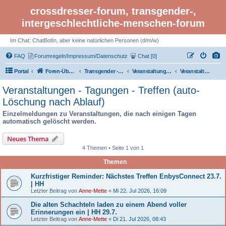
crossdresser-forum, transgender-,
intergeschlechtliche-menschen-forum
Im Chat: ChatBotIn, aber keine natürlichen Personen (d/m/w)
FAQ
Forumregeln/Impressum/Datenschutz
Chat [0]
Portal
Foren-Übersicht
Transgender - Crossdresser-Forum
Veranstaltungen - Tagungen - Treffen - Events - Kultur
Veranstaltungen - Tagungen - Treffen (auto- Löschung nach Ablauf)
Veranstaltungen - Tagungen - Treffen (auto-
Löschung nach Ablauf)
Einzelmeldungen zu Veranstaltungen, die nach einigen Tagen
automatisch gelöscht werden.
Neues Thema
4 Themen • Seite 1 von 1
Themen
Kurzfristiger Reminder: Nächstes Treffen EnbysConnect 23.7.
| HH
Letzter Beitrag von
Anne-Mette
«
Mi 22. Jul 2026, 16:09
Die alten Schachteln laden zu einem Abend voller
Erinnerungen ein | HH 29.7.
Letzter Beitrag von
Anne-Mette
«
Di 21. Jul 2026, 08:43