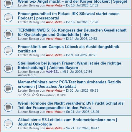
Wenn Sex Angst macht – und der Körper blockiert | Spiegel
Letzter Beitrag von
Anne-Mette
«
Do 16. Jul 2026, 17:32
Frauengesundheit im Fokus: IKK Südwest startet neuen
Podcast | presseportal
Letzter Beitrag von
Anne-Mette
«
Do 16. Jul 2026, 17:28
TERMINHINWEIS: 66. Kongress der Deutschen Gesellschaft
für Gynäkologie und Geburtshilfe | idw
Letzter Beitrag von
Anne-Mette
«
Di 14. Jul 2026, 19:53
Frauenklinik am Campus Lübeck als Ausbildungsklinik
zertifiziert
Letzter Beitrag von
Anne-Mette
«
Do 9. Jul 2026, 16:53
Sterilisation bei jungen Frauen: Wann ist sie die richtige
Entscheidung? | Antenne Bayern
Letzter Beitrag von
Val44721
«
Mi 1. Jul 2026, 17:54
Antworten:
1
Mammafrühkarzinom: PCR-Test kann drohendes Rezidiv
erkennen | Deutsches Ärzteblatt
Letzter Beitrag von
Anne-Mette
«
Di 30. Jun 2026, 09:23
Bewertung: 0.01%
Wenn Hormone die Nacht verändern: BVF rückt Schlaf als
Teil der Frauengesundheit in den Fokus
Letzter Beitrag von
Anne-Mette
«
So 21. Jun 2026, 18:26
Aktualisierte S3-Leitlinie zum Endometriumkarzinom |
Journal Onkologie
Letzter Beitrag von
Anne-Mette
«
So 21. Jun 2026, 09:47