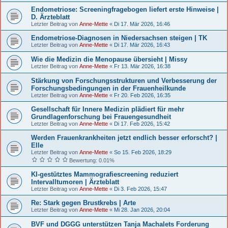
Endometriose: Screeningfragebogen liefert erste Hinweise |
D. Ärzteblatt
Letzter Beitrag von
Anne-Mette
«
Di 17. Mär 2026, 16:46
Endo­me­triose-Diagnosen in Nieder­sachsen steigen | TK
Letzter Beitrag von
Anne-Mette
«
Di 17. Mär 2026, 16:43
Wie die Medizin die Menopause übersieht | Missy
Letzter Beitrag von
Anne-Mette
«
Fr 13. Mär 2026, 16:38
Stärkung von Forschungsstrukturen und Verbesserung der
Forschungsbedingungen in der Frauenheilkunde
Letzter Beitrag von
Anne-Mette
«
Fr 20. Feb 2026, 16:35
Gesellschaft für Innere Medizin plädiert für mehr
Grundlagenforschung bei Frauengesundheit
Letzter Beitrag von
Anne-Mette
«
Di 17. Feb 2026, 15:42
Werden Frauenkrankheiten jetzt endlich besser erforscht? |
Elle
Letzter Beitrag von
Anne-Mette
«
So 15. Feb 2026, 18:29
Bewertung: 0.01%
KI-gestütztes Mammografiescreening reduziert
Intervalltumoren | Ärzteblatt
Letzter Beitrag von
Anne-Mette
«
Di 3. Feb 2026, 15:47
Re: Stark gegen Brustkrebs | Arte
Letzter Beitrag von
Anne-Mette
«
Mi 28. Jan 2026, 20:04
BVF und DGGG unterstützen Tanja Machalets Forderung