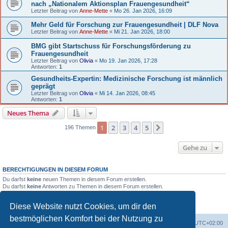
nach „Nationalem Aktionsplan Frauengesundheit“
Letzter Beitrag von
Anne-Mette
«
Mo 26. Jan 2026, 16:09
Mehr Geld für Forschung zur Frauengesundheit | DLF Nova
Letzter Beitrag von
Anne-Mette
«
Mi 21. Jan 2026, 18:00
BMG gibt Startschuss für Forschungsförderung zu
Frauengesundheit
Letzter Beitrag von
Olivia
«
Mo 19. Jan 2026, 17:28
Antworten:
1
Gesundheits-Expertin: Medizinische Forschung ist männlich
geprägt
Letzter Beitrag von
Olivia
«
Mi 14. Jan 2026, 08:45
Antworten:
1
Neues Thema
1
2
3
4
5
Nächste
196 Themen
Gehe zu
BERECHTIGUNGEN IN DIESEM FORUM
Du darfst
keine
neuen Themen in diesem Forum erstellen.
Du darfst
keine
Antworten zu Themen in diesem Forum erstellen.
Du darfst deine Beiträge in diesem Forum
nicht
ändern.
Du darfst deine Beiträge in diesem Forum
nicht
löschen.
Diese Website nutzt Cookies, um dir den
Du darfst
keine
Dateianhänge in diesem Forum erstellen.
bestmöglichen Komfort bei der Nutzung zu
Portal
Foren-Übersicht
Alle Zeiten sind
UTC+02:00