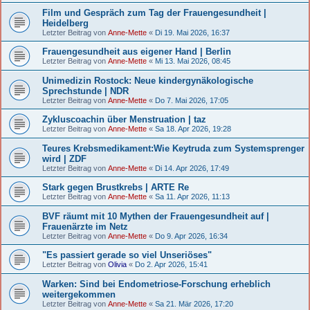
Film und Gespräch zum Tag der Frauengesundheit |
Heidelberg
Letzter Beitrag von
Anne-Mette
«
Di 19. Mai 2026, 16:37
Frauengesundheit aus eigener Hand | Berlin
Letzter Beitrag von
Anne-Mette
«
Mi 13. Mai 2026, 08:45
Unimedizin Rostock: Neue kindergynäkologische
Sprechstunde | NDR
Letzter Beitrag von
Anne-Mette
«
Do 7. Mai 2026, 17:05
Zykluscoachin über Menstruation | taz
Letzter Beitrag von
Anne-Mette
«
Sa 18. Apr 2026, 19:28
Teures Krebsmedikament:Wie Keytruda zum Systemsprenger
wird | ZDF
Letzter Beitrag von
Anne-Mette
«
Di 14. Apr 2026, 17:49
Stark gegen Brustkrebs | ARTE Re
Letzter Beitrag von
Anne-Mette
«
Sa 11. Apr 2026, 11:13
BVF räumt mit 10 Mythen der Frauengesundheit auf |
Frauenärzte im Netz
Letzter Beitrag von
Anne-Mette
«
Do 9. Apr 2026, 16:34
"Es passiert gerade so viel Unseriöses"
Letzter Beitrag von
Olivia
«
Do 2. Apr 2026, 15:41
Warken: Sind bei Endometriose-Forschung erheblich
weitergekommen
Letzter Beitrag von
Anne-Mette
«
Sa 21. Mär 2026, 17:20