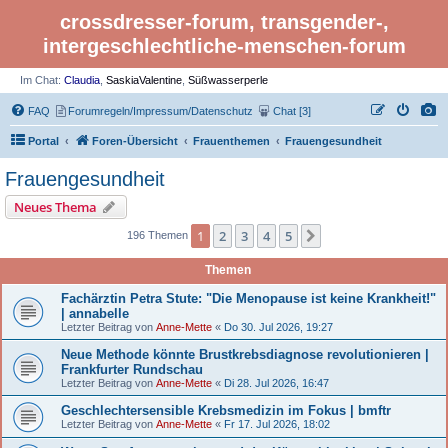
crossdresser-forum, transgender-,
intergeschlechtliche-menschen-forum
Im Chat:
Claudia
,
SaskiaValentine
,
Süßwasserperle
FAQ
Forumregeln/Impressum/Datenschutz
Chat [3]
Portal
Foren-Übersicht
Frauenthemen
Frauengesundheit
Frauengesundheit
Neues Thema
1
2
3
4
5
Nächste
196 Themen
Themen
Fachärztin Petra Stute: "Die Menopause ist keine Krankheit!"
| annabelle
Letzter Beitrag von
Anne-Mette
«
Do 30. Jul 2026, 19:27
Neue Methode könnte Brustkrebsdiagnose revolutionieren |
Frankfurter Rundschau
Letzter Beitrag von
Anne-Mette
«
Di 28. Jul 2026, 16:47
Geschlechtersensible Krebsmedizin im Fokus | bmftr
Letzter Beitrag von
Anne-Mette
«
Fr 17. Jul 2026, 18:02