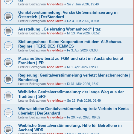
taz
Letzter Beitrag von
Anne-Mette
«
So 7. Jun 2026, 19:40
Genitalverstümmelung: Verstärkte Sensibilisierung in
Österreich | DerStandard
Letzter Beitrag von
Anne-Mette
«
Do 4. Jun 2026, 09:08
Ausstellung „Celebrating Womanhood“ | taz
Letzter Beitrag von
Anne-Mette
«
Mi 13. Mai 2026, 08:52
Stellungnahme: Keine Kooperation mit dem Al-Scharaa-
Regime | TERE DES FEMMES
Letzter Beitrag von
Anne-Mette
«
Fr 3. Apr 2026, 09:03
Mariame Sow berät zu FGM und sitzt im Ausländerbeirat
Frankfurt | FR
Letzter Beitrag von
Anne-Mette
«
Mi 1. Apr 2026, 09:39
Regierung: Genitalverstümmelung verletzt Menschenrechte |
Bundestag
Letzter Beitrag von
Anne-Mette
«
Di 31. Mär 2026, 16:01
Weibliche Genitalverstümmelung: der lange Weg aus der
Tradition | SRF
Letzter Beitrag von
Anne-Mette
«
So 22. Feb 2026, 09:49
Wie weibliche Genitalverstümmelung trotz Verbots in Kenia
überlebt | DerStandard
Letzter Beitrag von
Anne-Mette
«
Fr 20. Feb 2026, 09:02
Weibliche Genitalverstümmelung: Hilfe für Betroffene in
Aachen| WDR
Letzter Beitrag von
Anne-Mette
«
So 8. Feb 2026, 09:22