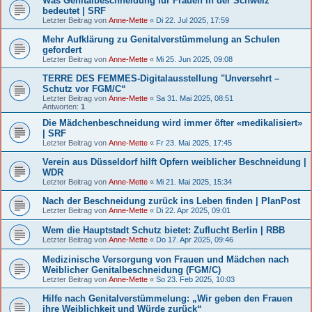
Was Genitalbeschneidung für Frauen in der Schweiz
bedeutet | SRF
Letzter Beitrag von
Anne-Mette
«
Di 22. Jul 2025, 17:59
Mehr Aufklärung zu Genitalverstümmelung an Schulen
gefordert
Letzter Beitrag von
Anne-Mette
«
Mi 25. Jun 2025, 09:08
TERRE DES FEMMES-Digitalausstellung "Unversehrt –
Schutz vor FGM/C“
Letzter Beitrag von
Anne-Mette
«
Sa 31. Mai 2025, 08:51
Antworten:
1
Die Mädchenbeschneidung wird immer öfter «medikalisiert»
| SRF
Letzter Beitrag von
Anne-Mette
«
Fr 23. Mai 2025, 17:45
Verein aus Düsseldorf hilft Opfern weiblicher Beschneidung |
WDR
Letzter Beitrag von
Anne-Mette
«
Mi 21. Mai 2025, 15:34
Nach der Beschneidung zurück ins Leben finden | PlanPost
Letzter Beitrag von
Anne-Mette
«
Di 22. Apr 2025, 09:01
Wem die Hauptstadt Schutz bietet: Zuflucht Berlin | RBB
Letzter Beitrag von
Anne-Mette
«
Do 17. Apr 2025, 09:46
Medizinische Versorgung von Frauen und Mädchen nach
Weiblicher Genitalbeschneidung (FGM/C)
Letzter Beitrag von
Anne-Mette
«
So 23. Feb 2025, 10:03
Hilfe nach Genitalverstümmelung: „Wir geben den Frauen
ihre Weiblichkeit und Würde zurück“