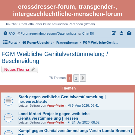
crossdresser-forum, transgender-,
intergeschlechtliche-menschen-forum
Im Chat: ChatBotIn, aber keine natürlichen Personen (d/m/w)
FAQ
Forumregeln/Impressum/Datenschutz
Chat [0]
Portal
Foren-Übersicht
Frauenthemen
FGM Weibliche Genitalverstümmelung / Beschneidung
FGM Weibliche Genitalverstümmelung /
Beschneidung
Neues Thema
1
2
Nächste
78 Themen
Themen
Stark gegen weibliche Genitalverstümmelung |
frauenrechte.de
Letzter Beitrag von
Anne-Mette
«
Mi 5. Aug 2026, 08:41
Land fördert Projekte gegen weibliche
Genitalverstümmelung | Hessen
Letzter Beitrag von
Anne-Mette
«
Fr 24. Jul 2026, 08:52
Kampf gegen Genitalverstümmelung: Verein Lundu Bremen |