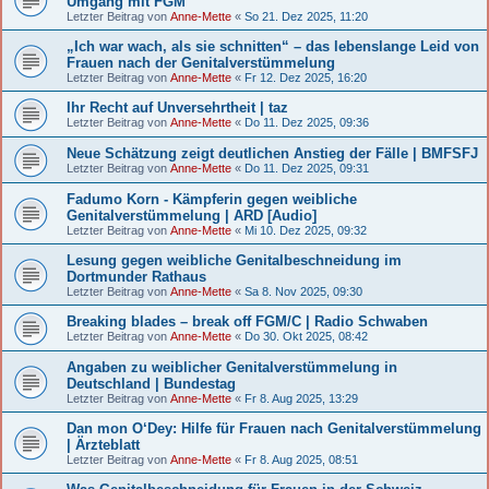
Umgang mit FGM
Letzter Beitrag von
Anne-Mette
«
So 21. Dez 2025, 11:20
„Ich war wach, als sie schnitten“ – das lebenslange Leid von
Frauen nach der Genitalverstümmelung
Letzter Beitrag von
Anne-Mette
«
Fr 12. Dez 2025, 16:20
Ihr Recht auf Unversehrtheit | taz
Letzter Beitrag von
Anne-Mette
«
Do 11. Dez 2025, 09:36
Neue Schätzung zeigt deutlichen Anstieg der Fälle | BMFSFJ
Letzter Beitrag von
Anne-Mette
«
Do 11. Dez 2025, 09:31
Fadumo Korn - Kämpferin gegen weibliche
Genitalverstümmelung | ARD [Audio]
Letzter Beitrag von
Anne-Mette
«
Mi 10. Dez 2025, 09:32
Lesung gegen weibliche Genitalbeschneidung im
Dortmunder Rathaus
Letzter Beitrag von
Anne-Mette
«
Sa 8. Nov 2025, 09:30
Breaking blades – break off FGM/C | Radio Schwaben
Letzter Beitrag von
Anne-Mette
«
Do 30. Okt 2025, 08:42
Angaben zu weiblicher Genitalverstümmelung in
Deutschland | Bundestag
Letzter Beitrag von
Anne-Mette
«
Fr 8. Aug 2025, 13:29
Dan mon O‘Dey: Hilfe für Frauen nach Genitalverstümmelung
| Ärzteblatt
Letzter Beitrag von
Anne-Mette
«
Fr 8. Aug 2025, 08:51