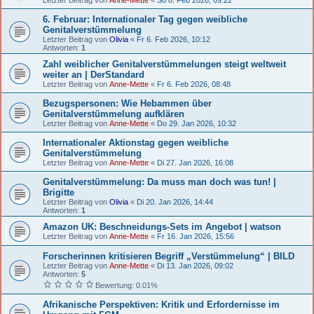
6. Februar: Internationaler Tag gegen weibliche
Genitalverstümmelung
Letzter Beitrag von
Olivia
«
Fr 6. Feb 2026, 10:12
Antworten:
1
Zahl weiblicher Genitalverstümmelungen steigt weltweit
weiter an | DerStandard
Letzter Beitrag von
Anne-Mette
«
Fr 6. Feb 2026, 08:48
Bezugspersonen: Wie Hebammen über
Genitalverstümmelung aufklären
Letzter Beitrag von
Anne-Mette
«
Do 29. Jan 2026, 10:32
Internationaler Aktionstag gegen weibliche
Genitalverstümmelung
Letzter Beitrag von
Anne-Mette
«
Di 27. Jan 2026, 16:08
Genitalverstümmelung: Da muss man doch was tun! |
Brigitte
Letzter Beitrag von
Olivia
«
Di 20. Jan 2026, 14:44
Antworten:
1
Amazon UK: Beschneidungs-Sets im Angebot | watson
Letzter Beitrag von
Anne-Mette
«
Fr 16. Jan 2026, 15:56
Forscherinnen kritisieren Begriff „Verstümmelung“ | BILD
Letzter Beitrag von
Anne-Mette
«
Di 13. Jan 2026, 09:02
Antworten:
5
Bewertung: 0.01%
Afrikanische Perspektiven: Kritik und Erfordernisse im