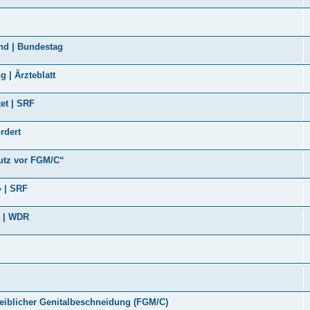
nd | Bundestag
 | Ärzteblatt
et | SRF
rdert
utz vor FGM/C“
» | SRF
g | WDR
iblicher Genitalbeschneidung (FGM/C)