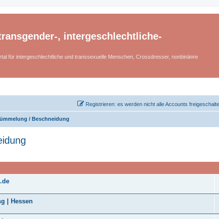
ransgender-, intergeschlechtliche-
tal für intergeschlechtliche und transsexuelle Menschen, Crossdresser, nonbinä¤re
Registrieren: es werden nicht alle Accounts freigeschalt
stümmelung / Beschneidung
eidung
.de
ng | Hessen