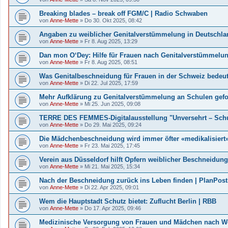
Breaking blades – break off FGM/C | Radio Schwaben
von
Anne-Mette
»
Do 30. Okt 2025, 08:42
Angaben zu weiblicher Genitalverstümmelung in Deutschla
von
Anne-Mette
»
Fr 8. Aug 2025, 13:29
Dan mon O‘Dey: Hilfe für Frauen nach Genitalverstümmelung
von
Anne-Mette
»
Fr 8. Aug 2025, 08:51
Was Genitalbeschneidung für Frauen in der Schweiz bedeut
von
Anne-Mette
»
Di 22. Jul 2025, 17:59
Mehr Aufklärung zu Genitalverstümmelung an Schulen gefo
von
Anne-Mette
»
Mi 25. Jun 2025, 09:08
TERRE DES FEMMES-Digitalausstellung "Unversehrt – Sch
von
Anne-Mette
»
Do 29. Mai 2025, 09:24
Die Mädchenbeschneidung wird immer öfter «medikalisiert
von
Anne-Mette
»
Fr 23. Mai 2025, 17:45
Verein aus Düsseldorf hilft Opfern weiblicher Beschneidun
von
Anne-Mette
»
Mi 21. Mai 2025, 15:34
Nach der Beschneidung zurück ins Leben finden | PlanPost
von
Anne-Mette
»
Di 22. Apr 2025, 09:01
Wem die Hauptstadt Schutz bietet: Zuflucht Berlin | RBB
von
Anne-Mette
»
Do 17. Apr 2025, 09:46
Medizinische Versorgung von Frauen und Mädchen nach We