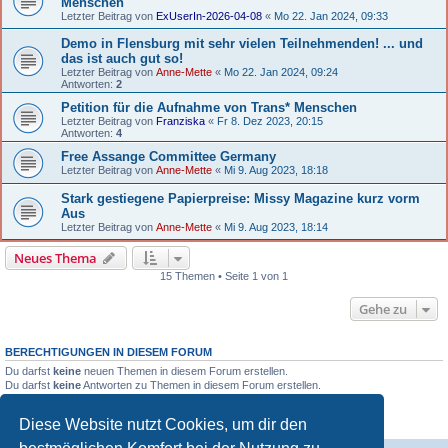
Menschen
Letzter Beitrag von
ExUserIn-2026-04-08
«
Mo 22. Jan 2024, 09:33
Demo in Flensburg mit sehr vielen Teilnehmenden! ... und
das ist auch gut so!
Letzter Beitrag von
Anne-Mette
«
Mo 22. Jan 2024, 09:24
Antworten:
2
Petition für die Aufnahme von Trans* Menschen
Letzter Beitrag von
Franziska
«
Fr 8. Dez 2023, 20:15
Antworten:
4
Free Assange Committee Germany
Letzter Beitrag von
Anne-Mette
«
Mi 9. Aug 2023, 18:18
Stark gestiegene Papierpreise: Missy Magazine kurz vorm
Aus
Letzter Beitrag von
Anne-Mette
«
Mi 9. Aug 2023, 18:14
Neues Thema
15 Themen • Seite 1 von 1
Gehe zu
BERECHTIGUNGEN IN DIESEM FORUM
Du darfst
keine
neuen Themen in diesem Forum erstellen.
Du darfst
keine
Antworten zu Themen in diesem Forum erstellen.
Du darfst deine Beiträge in diesem Forum
nicht
ändern.
Du darfst deine Beiträge in diesem Forum
nicht
löschen.
Diese Website nutzt Cookies, um dir den
Du darfst
keine
Dateianhänge in diesem Forum erstellen.