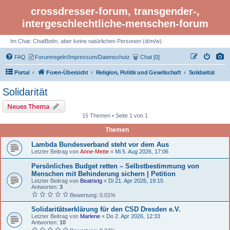
crossdresser-forum, transgender-,
intergeschlechtliche-menschen-forum
Im Chat: ChatBotIn, aber keine natürlichen Personen (d/m/w)
FAQ
Forumregeln/Impressum/Datenschutz
Chat [0]
Portal
Foren-Übersicht
Religion, Politik und Gesellschaft
Solidarität
Solidarität
Neues Thema
15 Themen • Seite 1 von 1
Themen
Lambda Bundesverband steht vor dem Aus
Letzter Beitrag von
Anne-Mette
«
Mi 5. Aug 2026, 17:06
Persönliches Budget retten – Selbstbestimmung von
Menschen mit Behinderung sichern | Petition
Letzter Beitrag von
Beatrixtg
«
Di 21. Apr 2026, 19:15
Antworten:
3
Bewertung: 0.01%
Solidaritätserklärung für den CSD Dresden e.V.
Letzter Beitrag von
Marlene
«
Do 2. Apr 2026, 12:33
Antworten:
10