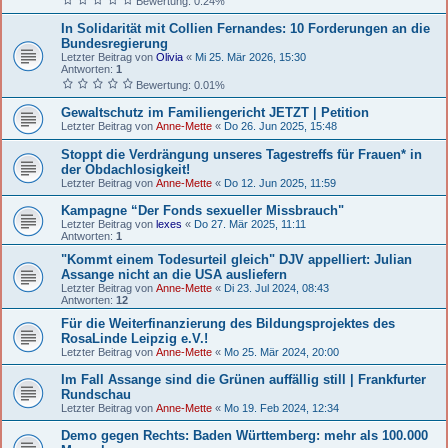
Bewertung: 0.24%
In Solidarität mit Collien Fernandes: 10 Forderungen an die
Bundesregierung
Letzter Beitrag von
Olivia
«
Mi 25. Mär 2026, 15:30
Antworten:
1
Bewertung: 0.01%
Gewaltschutz im Familiengericht JETZT | Petition
Letzter Beitrag von
Anne-Mette
«
Do 26. Jun 2025, 15:48
Stoppt die Verdrängung unseres Tagestreffs für Frauen* in
der Obdachlosigkeit!
Letzter Beitrag von
Anne-Mette
«
Do 12. Jun 2025, 11:59
Kampagne “Der Fonds sexueller Missbrauch"
Letzter Beitrag von
lexes
«
Do 27. Mär 2025, 11:11
Antworten:
1
"Kommt einem Todesurteil gleich" DJV appelliert: Julian
Assange nicht an die USA ausliefern
Letzter Beitrag von
Anne-Mette
«
Di 23. Jul 2024, 08:43
Antworten:
12
Für die Weiterfinanzierung des Bildungsprojektes des
RosaLinde Leipzig e.V.!
Letzter Beitrag von
Anne-Mette
«
Mo 25. Mär 2024, 20:00
Im Fall Assange sind die Grünen auffällig still | Frankfurter
Rundschau
Letzter Beitrag von
Anne-Mette
«
Mo 19. Feb 2024, 12:34
Demo gegen Rechts: Baden Württemberg: mehr als 100.000