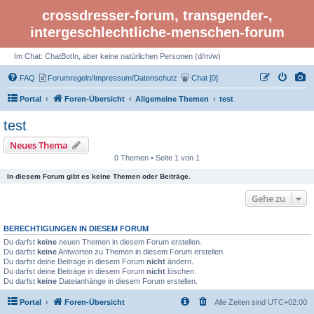
crossdresser-forum, transgender-,
intergeschlechtliche-menschen-forum
Im Chat: ChatBotIn, aber keine natürlichen Personen (d/m/w)
FAQ
Forumregeln/Impressum/Datenschutz
Chat [0]
Portal
Foren-Übersicht
Allgemeine Themen
test
test
Neues Thema
0 Themen • Seite 1 von 1
In diesem Forum gibt es keine Themen oder Beiträge.
Gehe zu
BERECHTIGUNGEN IN DIESEM FORUM
Du darfst
keine
neuen Themen in diesem Forum erstellen.
Du darfst
keine
Antworten zu Themen in diesem Forum erstellen.
Du darfst deine Beiträge in diesem Forum
nicht
ändern.
Du darfst deine Beiträge in diesem Forum
nicht
löschen.
Du darfst
keine
Dateianhänge in diesem Forum erstellen.
Portal
Foren-Übersicht
Alle Zeiten sind
UTC+02:00