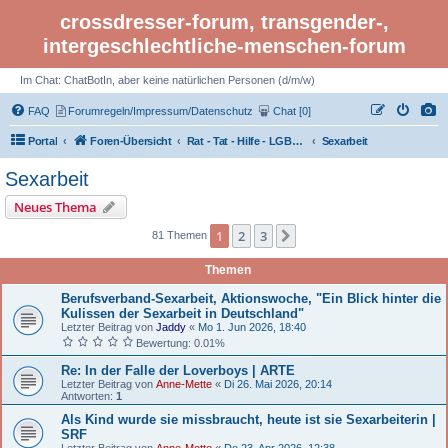
crossdresser-forum, transgender-,
intergeschlechtliche-menschen-forum
Im Chat: ChatBotIn, aber keine natürlichen Personen (d/m/w)
FAQ
Forumregeln/Impressum/Datenschutz
Chat [0]
Portal
Foren-Übersicht
Rat - Tat - Hilfe - LGBTI Rights - Infos
Sexarbeit
Sexarbeit
Neues Thema
1
2
3
Nächste
81 Themen
Themen
Berufsverband-Sexarbeit, Aktionswoche, "Ein Blick hinter die
Kulissen der Sexarbeit in Deutschland"
Letzter Beitrag von
Jaddy
«
Mo 1. Jun 2026, 18:40
Bewertung: 0.01%
Re: In der Falle der Loverboys | ARTE
Letzter Beitrag von
Anne-Mette
«
Di 26. Mai 2026, 20:14
Antworten:
1
Als Kind wurde sie missbraucht, heute ist sie Sexarbeiterin |
SRF
Letzter Beitrag von
Anne-Mette
«
Do 23. Apr 2026, 12:38