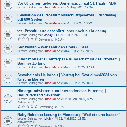
Vor 80 Jahren geboren: Domenica, ... auf St. Pauli | NDR
Letzter Beitrag von
Anne-Mette
«
Di 5. Aug 2025, 12:34
Evaluation des Prostitutionsschutzgesetzes | Bundestag |
pdf 890 Seiten
Letzter Beitrag von
Anne-Mette
«
Fr 4. Jul 2025, 16:22
taz: Prostituierte geschützt, aber noch nicht genug
Letzter Beitrag von
Jaddy
«
Di 24. Jun 2025, 21:33
Bewertung: 0.01%
Sex kaufen – Wer zahlt den Preis? | 3sat
Letzter Beitrag von
Anne-Mette
«
Mi 4. Jun 2025, 20:35
Internationaler Hurentag: Die Kundschaft ist das Problem |
Berliner Zeitung
Letzter Beitrag von
Anne-Mette
«
Mo 2. Jun 2025, 17:41
Sexarbeit als Heilarbeit | Vortrag bei Sexualmed2024 von
Kristina Marlen
Letzter Beitrag von
Anne-Mette
«
Mo 2. Jun 2025, 16:06
Hintergrundwissen zum Internationalen Hurentag |
Berufsverband Sexarbeit
Letzter Beitrag von
Anne-Mette
«
Fr 30. Mai 2025, 18:50
Antworten:
1
Bewertung: 0.01%
Ruby Rebelde: Lesung in Flensburg "Weil sie uns hassen"
Letzter Beitrag von
Michi
«
Mi 21. Mai 2025, 19:51
Antworten:
1
Bewertung: 0.02%