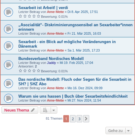
Sexarbeit ist Arbeit! | verdi
Letzter Beitrag von
Anne-Mette
«
Di 8. Apr 2025, 17:51
Bewertung: 0.01%
„Asozialität“- Diskriminierungssensibel an Sexarbeiter*innen
erinnern
Letzter Beitrag von
Anne-Mette
«
Fr 21. Mär 2025, 16:03
Sexarbeit - ein Blick auf mögliche Veränderungen in
Dänemark
Letzter Beitrag von
Anne-Mette
«
Sa 1. Mär 2025, 17:23
Bundesverband Nordisches Modell
Letzter Beitrag von
Jaddy
«
Mi 19. Feb 2025, 17:04
Antworten:
2
Bewertung: 0.01%
Das nordische Modell: Fluch oder Segen für die Sexarbeit in
SH? | SHZ Abo
Letzter Beitrag von
Anne-Mette
«
Mo 16. Dez 2024, 09:09
Warum sie uns hassen | Buch über Sexarbeitsfeindlichkeit
Letzter Beitrag von
Anne-Mette
«
Mi 27. Nov 2024, 11:54
Neues Thema
1
2
3
Nächste
81 Themen
Gehe zu