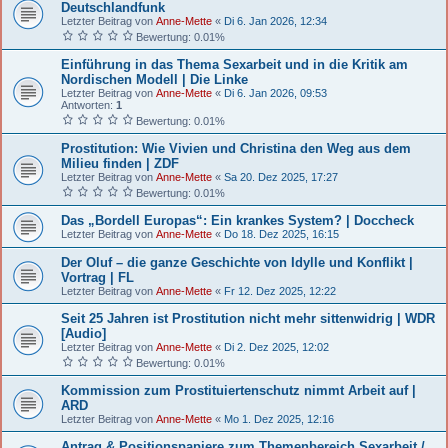
Deutschlandfunk
Letzter Beitrag von
Anne-Mette
«
Di 6. Jan 2026, 12:34
Bewertung: 0.01%
Einführung in das Thema Sexarbeit und in die Kritik am
Nordischen Modell | Die Linke
Letzter Beitrag von
Anne-Mette
«
Di 6. Jan 2026, 09:53
Antworten:
1
Bewertung: 0.01%
Prostitution: Wie Vivien und Christina den Weg aus dem
Milieu finden | ZDF
Letzter Beitrag von
Anne-Mette
«
Sa 20. Dez 2025, 17:27
Bewertung: 0.01%
Das „Bordell Europas“: Ein krankes System? | Doccheck
Letzter Beitrag von
Anne-Mette
«
Do 18. Dez 2025, 16:15
Der Oluf – die ganze Geschichte von Idylle und Konflikt |
Vortrag | FL
Letzter Beitrag von
Anne-Mette
«
Fr 12. Dez 2025, 12:22
Seit 25 Jahren ist Prostitution nicht mehr sittenwidrig | WDR
[Audio]
Letzter Beitrag von
Anne-Mette
«
Di 2. Dez 2025, 12:02
Bewertung: 0.01%
Kommission zum Prostituiertenschutz nimmt Arbeit auf |
ARD
Letzter Beitrag von
Anne-Mette
«
Mo 1. Dez 2025, 12:16
Antrag & Positionspapiere zum Themenbereich Sexarbeit /