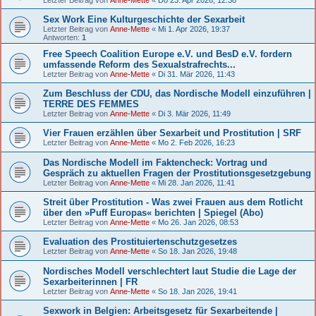
Sex Work Eine Kulturgeschichte der Sexarbeit
Letzter Beitrag von
Anne-Mette
«
Mi 1. Apr 2026, 19:37
Antworten:
1
Free Speech Coalition Europe e.V. und BesD e.V. fordern
umfassende Reform des Sexualstrafrechts...
Letzter Beitrag von
Anne-Mette
«
Di 31. Mär 2026, 11:43
Zum Beschluss der CDU, das Nordische Modell einzuführen |
TERRE DES FEMMES
Letzter Beitrag von
Anne-Mette
«
Di 3. Mär 2026, 11:49
Vier Frauen erzählen über Sexarbeit und Prostitution | SRF
Letzter Beitrag von
Anne-Mette
«
Mo 2. Feb 2026, 16:23
Das Nordische Modell im Faktencheck: Vortrag und
Gespräch zu aktuellen Fragen der Prostitutionsgesetzgebung
Letzter Beitrag von
Anne-Mette
«
Mi 28. Jan 2026, 11:41
Streit über Prostitution - Was zwei Frauen aus dem Rotlicht
über den »Puff Europas« berichten | Spiegel (Abo)
Letzter Beitrag von
Anne-Mette
«
Mo 26. Jan 2026, 08:53
Evaluation des Prostituiertenschutzgesetzes
Letzter Beitrag von
Anne-Mette
«
So 18. Jan 2026, 19:48
Nordisches Modell verschlechtert laut Studie die Lage der
Sexarbeiterinnen | FR
Letzter Beitrag von
Anne-Mette
«
So 18. Jan 2026, 19:41
Sexwork in Belgien: Arbeitsgesetz für Sexarbeitende |