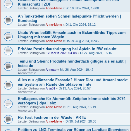
Klimaschutz | ZDF
Letzter Beitrag von
Anne-Mette
«
So 10. Nov 2024, 19:08
An Tankstellen sollen Schnellladepunkte Pflicht werden |
Bundestag
Letzter Beitrag von
Anne-Mette
«
Di 1. Okt 2024, 15:12
Usutu-Virus befällt Amseln auch in Eckernförde: Tipps zum
Umgang mit toten Vögeln
Letzter Beitrag von
Anne-Mette
«
Do 29. Aug 2024, 15:45
Erhöhte Pestizidausbringung bei Äpfeln in BW erlaubt
Letzter Beitrag von
ExUserIn-2026-04-08
«
Di 27. Aug 2024, 15:16
Temu und Shein: Produkte hundertfach giftiger als erlaubt |
heise.de
Letzter Beitrag von
Annette
«
Mo 26. Aug 2024, 19:42
Antworten:
7
Alles nur glänzende Fassade? Hinter Dior und Armani steckt
ein System am Rande der Sklaverei | ntv
Letzter Beitrag von
Anja61
«
Di 13. Aug 2024, 20:57
Antworten:
2
Endlagersuche für Atommüll: Zeitplan könnte sich bis 2074
verzögern | dpa | shz
Letzter Beitrag von
Anne-Mette
«
Fr 9. Aug 2024, 16:19
Antworten:
6
Re: Fast Fashion in der Wüste | ARTE
Letzter Beitrag von
Anne-Mette
«
Di 30. Jul 2024, 20:05
Petition zu LNG-Terminals vor Rügen an Landtag überwiesen