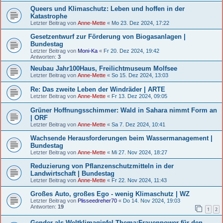
Queers und Klimaschutz: Leben und hoffen in der
Katastrophe
Letzter Beitrag von
Anne-Mette
«
Mo 23. Dez 2024, 17:22
Gesetzentwurf zur Förderung von Biogasanlagen |
Bundestag
Letzter Beitrag von
Moni-Ka
«
Fr 20. Dez 2024, 19:42
Antworten:
3
Neubau Jahr100Haus, Freilichtmuseum Molfsee
Letzter Beitrag von
Anne-Mette
«
So 15. Dez 2024, 13:03
Re: Das zweite Leben der Windräder | ARTE
Letzter Beitrag von
Anne-Mette
«
Fr 13. Dez 2024, 09:05
Grüner Hoffnungsschimmer: Wald in Sahara nimmt Form an
| ORF
Letzter Beitrag von
Anne-Mette
«
Sa 7. Dez 2024, 10:41
Wachsende Herausforderungen beim Wassermanagement |
Bundestag
Letzter Beitrag von
Anne-Mette
«
Mi 27. Nov 2024, 18:27
Reduzierung von Pflanzenschutzmitteln in der
Landwirtschaft | Bundestag
Letzter Beitrag von
Anne-Mette
«
Fr 22. Nov 2024, 11:43
Großes Auto, großes Ego - wenig Klimaschutz | WZ
Letzter Beitrag von
Plisseedreher70
«
Do 14. Nov 2024, 19:03
Antworten:
19
1
2
Gender als Weltklimagipfel-Thema:Frauenpower für den