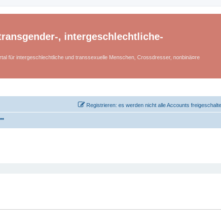
ransgender-, intergeschlechtliche-
tal für intergeschlechtliche und transsexuelle Menschen, Crossdresser, nonbinä¤re
Registrieren: es werden nicht alle Accounts freigeschalt
**