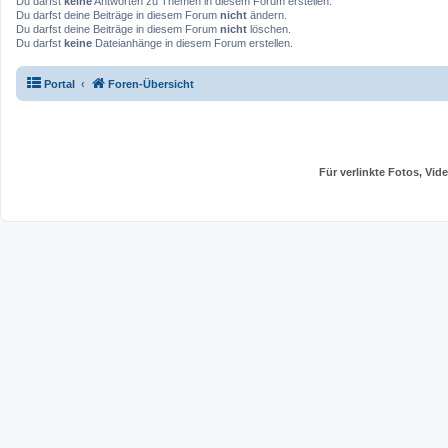
Du darfst
keine
Antworten zu Themen in diesem Forum erstellen.
Du darfst deine Beiträge in diesem Forum
nicht
ändern.
Du darfst deine Beiträge in diesem Forum
nicht
löschen.
Du darfst
keine
Dateianhänge in diesem Forum erstellen.
Portal
Foren-Übersicht
Für verlinkte Fotos, Vi