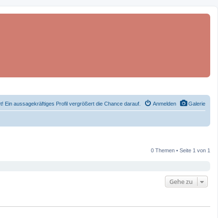
et! Ein aussagekräftiges Profil vergrößert die Chance darauf.
Anmelden
Galerie
0 Themen • Seite 1 von 1
Gehe zu