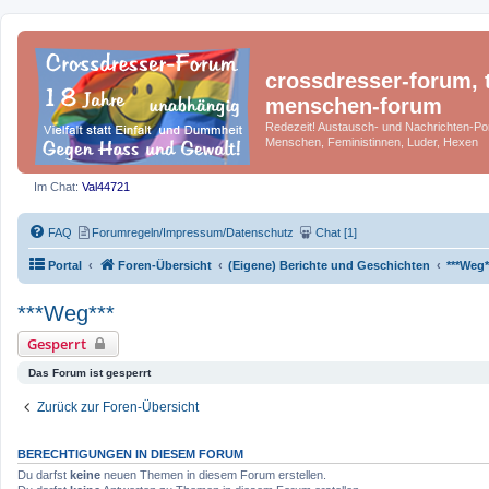
crossdresser-forum, t
menschen-forum
Redezeit! Austausch- und Nachrichten-Por
Menschen, Feministinnen, Luder, Hexen
Im Chat:
Val44721
FAQ
Forumregeln/Impressum/Datenschutz
Chat [1]
Portal
Foren-Übersicht
(Eigene) Berichte und Geschichten
***Weg*
***Weg***
Gesperrt
Das Forum ist gesperrt
Zurück zur Foren-Übersicht
BERECHTIGUNGEN IN DIESEM FORUM
Du darfst
keine
neuen Themen in diesem Forum erstellen.