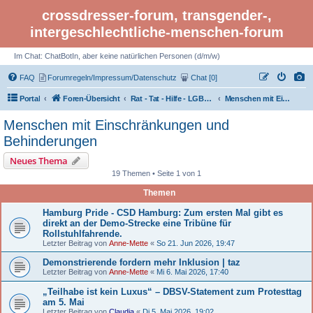
crossdresser-forum, transgender-,
intergeschlechtliche-menschen-forum
Im Chat: ChatBotIn, aber keine natürlichen Personen (d/m/w)
FAQ
Forumregeln/Impressum/Datenschutz
Chat [0]
Portal
Foren-Übersicht
Rat - Tat - Hilfe - LGBTI Rights - Infos
Menschen mit Einschränkungen und Behinderungen
Menschen mit Einschränkungen und
Behinderungen
Neues Thema
19 Themen • Seite 1 von 1
Themen
Hamburg Pride - CSD Hamburg: Zum ersten Mal gibt es
direkt an der Demo-Strecke eine Tribüne für
Rollstuhlfahrende.
Letzter Beitrag von
Anne-Mette
«
So 21. Jun 2026, 19:47
Demonstrierende fordern mehr Inklusion | taz
Letzter Beitrag von
Anne-Mette
«
Mi 6. Mai 2026, 17:40
„Teilhabe ist kein Luxus“ – DBSV-Statement zum Protesttag
am 5. Mai
Letzter Beitrag von
Claudia
«
Di 5. Mai 2026, 19:02