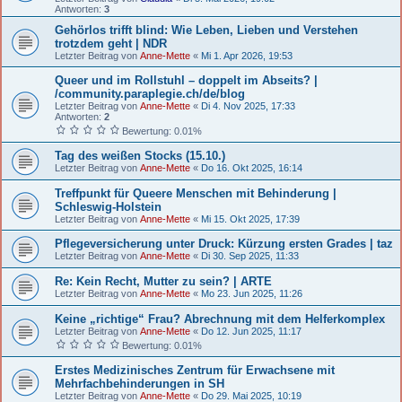
Antworten:
3
Gehörlos trifft blind: Wie Leben, Lieben und Verstehen
trotzdem geht | NDR
Letzter Beitrag von
Anne-Mette
«
Mi 1. Apr 2026, 19:53
Queer und im Rollstuhl – doppelt im Abseits? |
/community.paraplegie.ch/de/blog
Letzter Beitrag von
Anne-Mette
«
Di 4. Nov 2025, 17:33
Antworten:
2
Bewertung: 0.01%
Tag des weißen Stocks (15.10.)
Letzter Beitrag von
Anne-Mette
«
Do 16. Okt 2025, 16:14
Treffpunkt für Queere Menschen mit Behinderung |
Schleswig-Holstein
Letzter Beitrag von
Anne-Mette
«
Mi 15. Okt 2025, 17:39
Pflegeversicherung unter Druck: Kürzung ersten Grades | taz
Letzter Beitrag von
Anne-Mette
«
Di 30. Sep 2025, 11:33
Re: Kein Recht, Mutter zu sein? | ARTE
Letzter Beitrag von
Anne-Mette
«
Mo 23. Jun 2025, 11:26
Keine „richtige“ Frau? Abrechnung mit dem Helferkomplex
Letzter Beitrag von
Anne-Mette
«
Do 12. Jun 2025, 11:17
Bewertung: 0.01%
Erstes Medizinisches Zentrum für Erwachsene mit
Mehrfachbehinderungen in SH
Letzter Beitrag von
Anne-Mette
«
Do 29. Mai 2025, 10:19