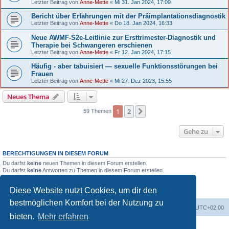
Letzter Beitrag von
Anne-Mette
«
Mi 31. Jan 2024, 17:09
Bericht über Erfahrungen mit der Präimplantationsdiagnostik
Letzter Beitrag von
Anne-Mette
«
Do 18. Jan 2024, 16:33
Neue AWMF-S2e-Leitlinie zur Ersttrimester-Diagnostik und
Therapie bei Schwangeren erschienen
Letzter Beitrag von
Anne-Mette
«
Fr 12. Jan 2024, 17:15
Häufig - aber tabuisiert — sexuelle Funktionsstörungen bei
Frauen
Letzter Beitrag von
Anne-Mette
«
Mi 27. Dez 2023, 15:55
Neues Thema
1
2
Nächste
59 Themen
Gehe zu
BERECHTIGUNGEN IN DIESEM FORUM
Du darfst
keine
neuen Themen in diesem Forum erstellen.
Du darfst
keine
Antworten zu Themen in diesem Forum erstellen.
Du darfst deine Beiträge in diesem Forum
nicht
ändern.
Du darfst deine Beiträge in diesem Forum
nicht
löschen.
Diese Website nutzt Cookies, um dir den
Du darfst
keine
Dateianhänge in diesem Forum erstellen.
bestmöglichen Komfort bei der Nutzung zu
Portal
Foren-Übersicht
Alle Zeiten sind
UTC+02:00
bieten.
Mehr erfahren
Powered by
phpBB
® Forum Software © phpBB Limited