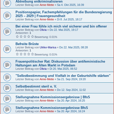
Abtreibung entkriminalisieren
Letzter Beitrag von
Anne-Mette
«
Sa 4. Okt 2025, 16:39
Positionspapier, Fachempfehlungen für die Bundesregierung
2025 – 2029 | Frauengesundheit
Letzter Beitrag von
Anne-Mette
«
Di 8. Jul 2025, 18:17
Bei einer Frau fühle ich mich viel sicherer und bin offener
Letzter Beitrag von
Olivia
«
Do 22. Mai 2025, 19:17
Antworten:
1
Bewertung: 0.01%
Befreite Brüste
Letzter Beitrag von
Ulrike-Marisa
«
Do 22. Mai 2025, 08:28
Antworten:
1
Bewertung: 0.01%
Frauenpolitischer Rat: Diskussion über antifeministische
Haltungen am Alten Markt in Potsdam
Letzter Beitrag von
Olivia
«
Di 20. Mai 2025, 06:52
"Selbstbestimmung und Vielfalt in der Geburtshilfe stärken"
Letzter Beitrag von
Anne-Mette
«
Sa 21. Sep 2024, 19:20
Selbstbestimmt steril e. V.
Letzter Beitrag von
Anne-Mette
«
Do 12. Sep 2024, 11:02
Stellungnahme Kommissionsergebnisse | BfsS
Letzter Beitrag von
Anne-Mette
«
Sa 20. Apr 2024, 16:25
Stellungnahme Kommissionsergebnisse BfsS
Letzter Beitrag von
Anne-Mette
«
Sa 20. Apr 2024, 16:24