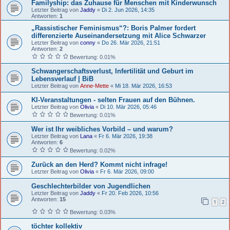
Familyship: das Zuhause für Menschen mit Kinderwunsch
Letzter Beitrag von
Jaddy
«
Di 2. Jun 2026, 14:35
Antworten:
1
„Rassistischer Feminismus“?: Boris Palmer fordert
differenzierte Auseinandersetzung mit Alice Schwarzer
Letzter Beitrag von
conny
«
Do 26. Mär 2026, 21:51
Antworten:
2
Bewertung: 0.01%
Schwangerschaftsverlust, Infertilität und Geburt im
Lebensverlauf | BiB
Letzter Beitrag von
Anne-Mette
«
Mi 18. Mär 2026, 16:53
KI-Veranstaltungen - selten Frauen auf den Bühnen.
Letzter Beitrag von
Olivia
«
Di 10. Mär 2026, 05:46
Bewertung: 0.01%
Wer ist Ihr weibliches Vorbild – und warum?
Letzter Beitrag von
Lana
«
Fr 6. Mär 2026, 19:38
Antworten:
6
Bewertung: 0.02%
Zurück an den Herd? Kommt nicht infrage!
Letzter Beitrag von
Olivia
«
Fr 6. Mär 2026, 09:00
Geschlechterbilder von Jugendlichen
Letzter Beitrag von
Jaddy
«
Fr 20. Feb 2026, 10:56
Antworten:
15
1
2
Bewertung: 0.03%
töchter kollektiv