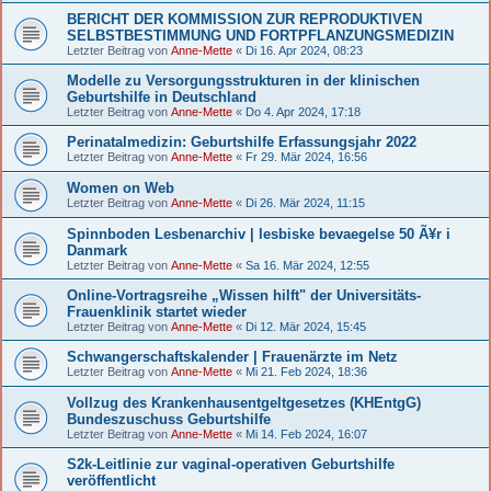
BERICHT DER KOMMISSION ZUR REPRODUKTIVEN
SELBSTBESTIMMUNG UND FORTPFLANZUNGSMEDIZIN
Letzter Beitrag von
Anne-Mette
«
Di 16. Apr 2024, 08:23
Modelle zu Versorgungsstrukturen in der klinischen
Geburtshilfe in Deutschland
Letzter Beitrag von
Anne-Mette
«
Do 4. Apr 2024, 17:18
Perinatalmedizin: Geburtshilfe Erfassungsjahr 2022
Letzter Beitrag von
Anne-Mette
«
Fr 29. Mär 2024, 16:56
Women on Web
Letzter Beitrag von
Anne-Mette
«
Di 26. Mär 2024, 11:15
Spinnboden Lesbenarchiv | lesbiske bevaegelse 50 Ã¥r i
Danmark
Letzter Beitrag von
Anne-Mette
«
Sa 16. Mär 2024, 12:55
Online-Vortragsreihe „Wissen hilft" der Universitäts-
Frauenklinik startet wieder
Letzter Beitrag von
Anne-Mette
«
Di 12. Mär 2024, 15:45
Schwangerschaftskalender | Frauenärzte im Netz
Letzter Beitrag von
Anne-Mette
«
Mi 21. Feb 2024, 18:36
Vollzug des Krankenhausentgeltgesetzes (KHEntgG)
Bundeszuschuss Geburtshilfe
Letzter Beitrag von
Anne-Mette
«
Mi 14. Feb 2024, 16:07
S2k-Leitlinie zur vaginal-operativen Geburtshilfe
veröffentlicht