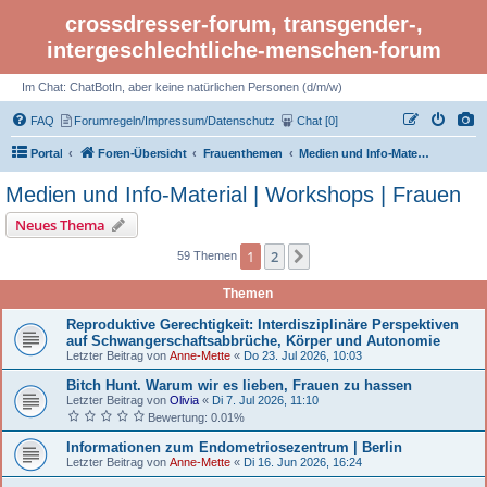
crossdresser-forum, transgender-,
intergeschlechtliche-menschen-forum
Im Chat: ChatBotIn, aber keine natürlichen Personen (d/m/w)
FAQ
Forumregeln/Impressum/Datenschutz
Chat [0]
Portal
Foren-Übersicht
Frauenthemen
Medien und Info-Material | Workshops | Frauen
Medien und Info-Material | Workshops | Frauen
Neues Thema
1
2
Nächste
59 Themen
Themen
Reproduktive Gerechtigkeit: Interdisziplinäre Perspektiven
auf Schwangerschaftsabbrüche, Körper und Autonomie
Letzter Beitrag von
Anne-Mette
«
Do 23. Jul 2026, 10:03
Bitch Hunt. Warum wir es lieben, Frauen zu hassen
Letzter Beitrag von
Olivia
«
Di 7. Jul 2026, 11:10
Bewertung: 0.01%
Informationen zum Endometriosezentrum | Berlin
Letzter Beitrag von
Anne-Mette
«
Di 16. Jun 2026, 16:24