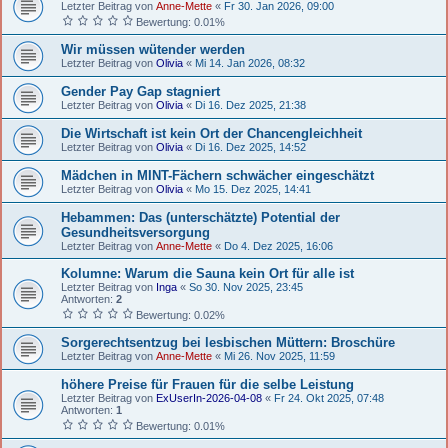
Letzter Beitrag von
Anne-Mette
«
Fr 30. Jan 2026, 09:00
Bewertung: 0.01%
Wir müssen wütender werden
Letzter Beitrag von
Olivia
«
Mi 14. Jan 2026, 08:32
Gender Pay Gap stagniert
Letzter Beitrag von
Olivia
«
Di 16. Dez 2025, 21:38
Die Wirtschaft ist kein Ort der Chancengleichheit
Letzter Beitrag von
Olivia
«
Di 16. Dez 2025, 14:52
Mädchen in MINT-Fächern schwächer eingeschätzt
Letzter Beitrag von
Olivia
«
Mo 15. Dez 2025, 14:41
Hebammen: Das (unterschätzte) Potential der
Gesundheitsversorgung
Letzter Beitrag von
Anne-Mette
«
Do 4. Dez 2025, 16:06
Kolumne: Warum die Sauna kein Ort für alle ist
Letzter Beitrag von
Inga
«
So 30. Nov 2025, 23:45
Antworten:
2
Bewertung: 0.02%
Sorgerechtsentzug bei lesbischen Müttern: Broschüre
Letzter Beitrag von
Anne-Mette
«
Mi 26. Nov 2025, 11:59
höhere Preise für Frauen für die selbe Leistung
Letzter Beitrag von
ExUserIn-2026-04-08
«
Fr 24. Okt 2025, 07:48
Antworten:
1
Bewertung: 0.01%