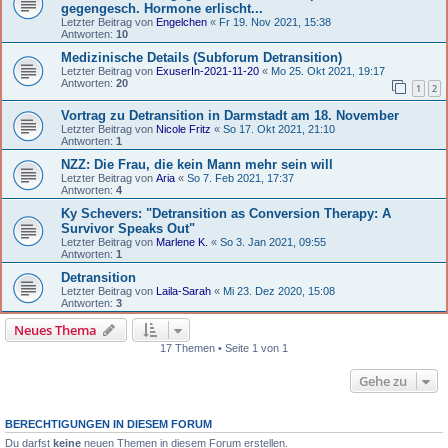
gegengesch. Hormone erlischt...
Letzter Beitrag von
Engelchen
«
Fr 19. Nov 2021, 15:38
Antworten:
10
Medizinische Details (Subforum Detransition)
Letzter Beitrag von
ExuserIn-2021-11-20
«
Mo 25. Okt 2021, 19:17
Antworten:
20
1
2
Vortrag zu Detransition in Darmstadt am 18. November
Letzter Beitrag von
Nicole Fritz
«
So 17. Okt 2021, 21:10
Antworten:
1
NZZ: Die Frau, die kein Mann mehr sein will
Letzter Beitrag von
Aria
«
So 7. Feb 2021, 17:37
Antworten:
4
Ky Schevers: "Detransition as Conversion Therapy: A
Survivor Speaks Out"
Letzter Beitrag von
Marlene K.
«
So 3. Jan 2021, 09:55
Antworten:
1
Detransition
Letzter Beitrag von
Laila-Sarah
«
Mi 23. Dez 2020, 15:08
Antworten:
3
Neues Thema
17 Themen • Seite 1 von 1
Gehe zu
BERECHTIGUNGEN IN DIESEM FORUM
Du darfst
keine
neuen Themen in diesem Forum erstellen.