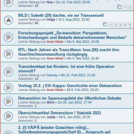
Letzter Beitrag von
Noa
«
Do 16. Feb 2023, 00:05
Antworten:
23
1
2
BILD | Sabeth (29) dachte, sie sei Transsexuell
Letzter Beitrag von
Helga
«
Di 2. Aug 2022, 23:40
Antworten:
65
1
2
3
4
5
Forschungsprojekt „De-transition: Perspektiven,
Entscheidungen und Bedarfe detransitionierter Menschen"
Letzter Beitrag von
Anne-Mette
«
Mo 9. Mai 2022, 19:06
RTL: Nach Jahren als Trans-Mann: Issa (26) macht ihre
Geschlechtsumwandlung rückgängig
Letzter Beitrag von
Anne-Mette
«
Mo 9. Mai 2022, 15:40
Transidentitaet bei Kindern. Ist eine frühe Operation
sinnvoll?
Letzter Beitrag von
Solveig
«
Mo 21. Feb 2022, 21:40
Antworten:
14
Vortrag 10.2. | Elli Kappo: Geschichte einer Detransition
Letzter Beitrag von
Anne-Mette
«
Mi 9. Feb 2022, 09:20
Detransition im Spannungsfeld der öffentlichen Debatte
Letzter Beitrag von
Michi
«
Do 20. Jan 2022, 17:34
Antworten:
1
Übersichtsartikel Detransition / Statistik 2021
Letzter Beitrag von
Jaddy
«
Mi 5. Jan 2022, 22:25
Antworten:
2
2. (!) VÄ/PÄ (wieder Gutachten nötig)...
Selbstbestimmungsgesetz/Self ID... Anspruch auf