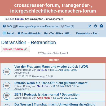
crossdresser-forum, transgender-,
intergeschlechtliche-menschen-forum
Im Chat:
Claudia
,
SaskiaValentine
,
Süßwasserperle
FAQ
Forumregeln/Impressum/Datenschutz
Chat [3]
Portal
Foren-Übersicht
Rat - Tat - Hilfe - LGBTI Rights - Infos
Detransition - Retransition
Detransition - Retransition
Neues Thema
17 Themen • Seite 1 von 1
Themen
Von der Frau zum Mann und wieder zurück | WDR
Letzter Beitrag von
Val44721
«
Mo 10. Aug 2026, 20:09
Antworten:
3
Bewertung: 0.01%
Detrans Wenn die Trans-OP nicht glücklich macht
Letzter Beitrag von
Nicole Fritz
«
Mi 10. Mai 2023, 18:54
Antworten:
1
ZEIT | Podcast: Ist das normal / Detransition
Letzter Beitrag von
Anne-Mette
«
So 2. Apr 2023, 11:12
Der Westen | Transfrau macht Umwandlung rückgängig