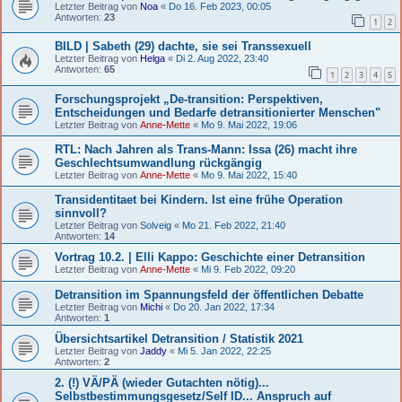
Letzter Beitrag von
Noa
«
Do 16. Feb 2023, 00:05
Antworten:
23
1
2
BILD | Sabeth (29) dachte, sie sei Transsexuell
Letzter Beitrag von
Helga
«
Di 2. Aug 2022, 23:40
Antworten:
65
1
2
3
4
5
Forschungsprojekt „De-transition: Perspektiven,
Entscheidungen und Bedarfe detransitionierter Menschen"
Letzter Beitrag von
Anne-Mette
«
Mo 9. Mai 2022, 19:06
RTL: Nach Jahren als Trans-Mann: Issa (26) macht ihre
Geschlechtsumwandlung rückgängig
Letzter Beitrag von
Anne-Mette
«
Mo 9. Mai 2022, 15:40
Transidentitaet bei Kindern. Ist eine frühe Operation
sinnvoll?
Letzter Beitrag von
Solveig
«
Mo 21. Feb 2022, 21:40
Antworten:
14
Vortrag 10.2. | Elli Kappo: Geschichte einer Detransition
Letzter Beitrag von
Anne-Mette
«
Mi 9. Feb 2022, 09:20
Detransition im Spannungsfeld der öffentlichen Debatte
Letzter Beitrag von
Michi
«
Do 20. Jan 2022, 17:34
Antworten:
1
Übersichtsartikel Detransition / Statistik 2021
Letzter Beitrag von
Jaddy
«
Mi 5. Jan 2022, 22:25
Antworten:
2
2. (!) VÄ/PÄ (wieder Gutachten nötig)...
Selbstbestimmungsgesetz/Self ID... Anspruch auf