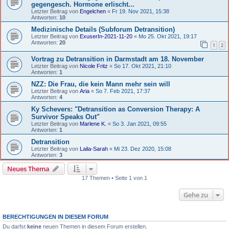
gegengesch. Hormone erlischt...
Letzter Beitrag von
Engelchen
«
Fr 19. Nov 2021, 15:38
Antworten:
10
Medizinische Details (Subforum Detransition)
Letzter Beitrag von
ExuserIn-2021-11-20
«
Mo 25. Okt 2021, 19:17
Antworten:
20
1
2
Vortrag zu Detransition in Darmstadt am 18. November
Letzter Beitrag von
Nicole Fritz
«
So 17. Okt 2021, 21:10
Antworten:
1
NZZ: Die Frau, die kein Mann mehr sein will
Letzter Beitrag von
Aria
«
So 7. Feb 2021, 17:37
Antworten:
4
Ky Schevers: "Detransition as Conversion Therapy: A
Survivor Speaks Out"
Letzter Beitrag von
Marlene K.
«
So 3. Jan 2021, 09:55
Antworten:
1
Detransition
Letzter Beitrag von
Laila-Sarah
«
Mi 23. Dez 2020, 15:08
Antworten:
3
Neues Thema
17 Themen • Seite 1 von 1
Gehe zu
BERECHTIGUNGEN IN DIESEM FORUM
Du darfst
keine
neuen Themen in diesem Forum erstellen.