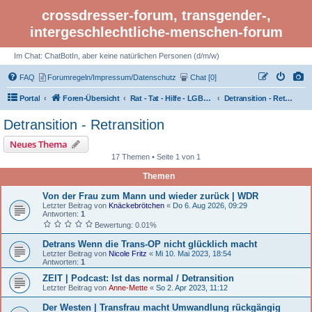
crossdresser-forum, transgender-,
intergeschlechtliche-menschen-forum
Im Chat: ChatBotIn, aber keine natürlichen Personen (d/m/w)
FAQ
Forumregeln/Impressum/Datenschutz
Chat [0]
Portal
Foren-Übersicht
Rat - Tat - Hilfe - LGBTI Rights - Infos
Detransition - Retransition
Detransition - Retransition
Neues Thema
17 Themen • Seite 1 von 1
Themen
Von der Frau zum Mann und wieder zurück | WDR
Letzter Beitrag von
Knäckebrötchen
«
Do 6. Aug 2026, 09:29
Antworten:
1
Bewertung: 0.01%
Detrans Wenn die Trans-OP nicht glücklich macht
Letzter Beitrag von
Nicole Fritz
«
Mi 10. Mai 2023, 18:54
Antworten:
1
ZEIT | Podcast: Ist das normal / Detransition
Letzter Beitrag von
Anne-Mette
«
So 2. Apr 2023, 11:12
Der Westen | Transfrau macht Umwandlung rückgängig