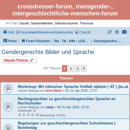
crossdresser-forum, transgender-,
intergeschlechtliche-menschen-forum
Im Chat:
Claudia
,
SaskiaValentine
,
Süßwasserperle
,
Theresaa
FAQ
Forumregeln/Impressum/Datenschutz
Chat [4]
Portal
Foren-Übersicht
Rat - Tat - Hilfe - LGBTI Rights - Infos
Gendergerechte Bilder und Sprache
Gendergerechte Bilder und Sprache
Neues Thema
1
2
3
Nächste
107 Themen
Themen
Workshop: Mit inklusiver Sprache Vielfalt stärken | AT | jku.at
Letzter Beitrag von
Anne-Mette
«
Do 23. Apr 2026, 17:57
Rechtsgutachten zu geschlechtergerechter Sprache an
Hochschulen
Letzter Beitrag von
Jaddy
«
Mi 15. Apr 2026, 12:03
Antworten:
2
Bewertung: 0.03%
Regelungen zur geschlechtergerechten Schreibweise |
Bundestag