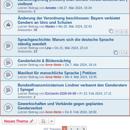
vielbunt
Letzter Beitrag von
Annette
«
Mi 27. Mär 2024, 15:34
Antworten:
2
Änderung der Verordnung beschlossen: Bayern verbietet
Gendern an Unis und Schulen
Letzter Beitrag von
Marlen
«
Mo 25. Mär 2024, 22:43
Antworten:
30
1
2
3
Sprachgeschichte: Warum sich die deutsche Sprache
ständig wandelt
Letzter Beitrag von
Lina
«
Do 21. Mär 2024, 23:14
Antworten:
23
1
2
Genderleicht & Bildermächtig
Letzter Beitrag von
Anne-Mette
«
Do 7. Mär 2024, 18:14
Manifest für menschliche Sprache | Petition
Letzter Beitrag von
Anne-Mette
«
Mo 4. Mär 2024, 19:35
Bundesfinanzministerium Lindner verbannt den Genderstern
| Spiegel
Letzter Beitrag von
ExUserIn-2026-04-08
«
Fr 23. Feb 2024, 17:11
Antworten:
2
Gewerkschaften und Verbände gegen geplantes
Genderverbot
Letzter Beitrag von
Anne-Mette
«
Do 8. Feb 2024, 18:00
Neues Thema
1
2
3
Nächste
107 Themen