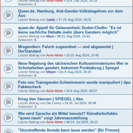
Letzter Beitrag von
Anne-Mette
«
Di 8. Okt 2024, 20:19
Antworten:
2
Queer.de, Hamburg, Anti-Gender-Volksbegehren vor dem
Aus
Letzter Beitrag von
Jaddy
«
Fr 23. Aug 2024, 18:31
queer.de: Appell für Gelassenheit; Duden-Chefin: "Es ist
keine sachliche Debatte mehr übers Gendern möglich"
Letzter Beitrag von
Mara
«
Mi 21. Aug 2024, 15:43
Antworten:
6
Misgendern: Falsch zugeordnet — und abgewertet |
DerStandard
Letzter Beitrag von
Anne-Mette
«
Di 20. Aug 2024, 19:45
Neue Regelung des sächsischen Kultusministeriums Wer in
Schularbeiten gendert, bekommt Punktabzug | Spiegel
Letzter Beitrag von
Mirjam
«
Do 8. Aug 2024, 20:20
Antworten:
6
Foto von Transgender-Schwimmerin wurde manipuliert | dpa
Faktencheck
Letzter Beitrag von
Anne-Mette
«
Di 6. Aug 2024, 08:57
Krieg den Sternen | SPIEGEL | Abo
Letzter Beitrag von
Die Conny
«
Di 30. Jul 2024, 06:48
Antworten:
3
Wie wird Sprache als Mittel benutzt? Künstlerkollektiv
"queer:raum" zeigt Jahresausstellung
Letzter Beitrag von
Anne-Mette
«
Mi 24. Jul 2024, 16:11
"Unzutreffende Anrede kann teuer werden" (für Firmen)