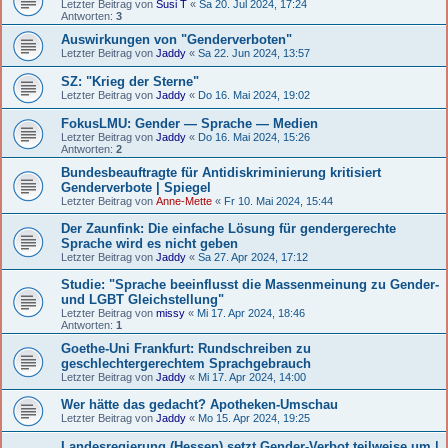
Letzter Beitrag von
Susi T
«
Sa 20. Jul 2024, 17:24
Antworten:
3
Auswirkungen von "Genderverboten"
Letzter Beitrag von
Jaddy
«
Sa 22. Jun 2024, 13:57
SZ: "Krieg der Sterne"
Letzter Beitrag von
Jaddy
«
Do 16. Mai 2024, 19:02
FokusLMU: Gender — Sprache — Medien
Letzter Beitrag von
Jaddy
«
Do 16. Mai 2024, 15:26
Antworten:
2
Bundesbeauftragte für Antidiskriminierung kritisiert
Genderverbote | Spiegel
Letzter Beitrag von
Anne-Mette
«
Fr 10. Mai 2024, 15:44
Der Zaunfink: Die einfache Lösung für gendergerechte
Sprache wird es nicht geben
Letzter Beitrag von
Jaddy
«
Sa 27. Apr 2024, 17:12
Studie: "Sprache beeinflusst die Massenmeinung zu Gender-
und LGBT Gleichstellung"
Letzter Beitrag von
missy
«
Mi 17. Apr 2024, 18:46
Antworten:
1
Goethe-Uni Frankfurt: Rundschreiben zu
geschlechtergerechtem Sprachgebrauch
Letzter Beitrag von
Jaddy
«
Mi 17. Apr 2024, 14:00
Wer hätte das gedacht? Apotheken-Umschau
Letzter Beitrag von
Jaddy
«
Mo 15. Apr 2024, 19:25
Landesregierung (Hessen) setzt Gender-Verbot teilweise um |