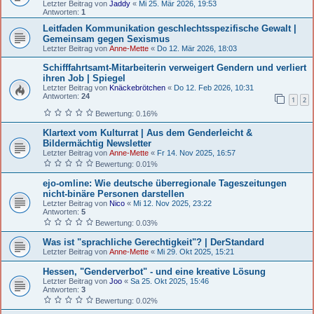
Letzter Beitrag von
Jaddy
«
Mi 25. Mär 2026, 19:53
Antworten:
1
Leitfaden Kommunikation geschlechtsspezifische Gewalt |
Gemeinsam gegen Sexismus
Letzter Beitrag von
Anne-Mette
«
Do 12. Mär 2026, 18:03
Schifffahrtsamt-Mitarbeiterin verweigert Gendern und verliert
ihren Job | Spiegel
Letzter Beitrag von
Knäckebrötchen
«
Do 12. Feb 2026, 10:31
Antworten:
24
1
2
Bewertung: 0.16%
Klartext vom Kulturrat | Aus dem Genderleicht &
Bildermächtig Newsletter
Letzter Beitrag von
Anne-Mette
«
Fr 14. Nov 2025, 16:57
Bewertung: 0.01%
ejo-omline: Wie deutsche überregionale Tageszeitungen
nicht-binäre Personen darstellen
Letzter Beitrag von
Nico
«
Mi 12. Nov 2025, 23:22
Antworten:
5
Bewertung: 0.03%
Was ist "sprachliche Gerechtigkeit"? | DerStandard
Letzter Beitrag von
Anne-Mette
«
Mi 29. Okt 2025, 15:21
Hessen, "Genderverbot" - und eine kreative Lösung
Letzter Beitrag von
Joo
«
Sa 25. Okt 2025, 15:46
Antworten:
3
Bewertung: 0.02%