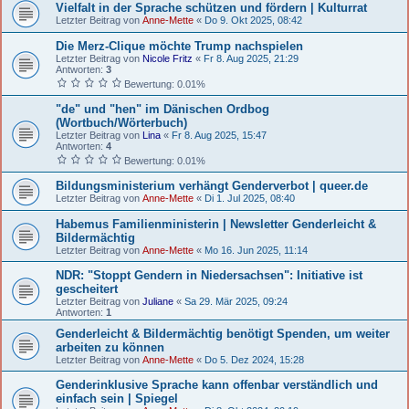
Vielfalt in der Sprache schützen und fördern | Kulturrat
Letzter Beitrag von
Anne-Mette
«
Do 9. Okt 2025, 08:42
Die Merz-Clique möchte Trump nachspielen
Letzter Beitrag von
Nicole Fritz
«
Fr 8. Aug 2025, 21:29
Antworten:
3
Bewertung: 0.01%
"de" und "hen" im Dänischen Ordbog
(Wortbuch/Wörterbuch)
Letzter Beitrag von
Lina
«
Fr 8. Aug 2025, 15:47
Antworten:
4
Bewertung: 0.01%
Bildungsministerium verhängt Genderverbot | queer.de
Letzter Beitrag von
Anne-Mette
«
Di 1. Jul 2025, 08:40
Habemus Familienministerin | Newsletter Genderleicht &
Bildermächtig
Letzter Beitrag von
Anne-Mette
«
Mo 16. Jun 2025, 11:14
NDR: "Stoppt Gendern in Niedersachsen": Initiative ist
gescheitert
Letzter Beitrag von
Juliane
«
Sa 29. Mär 2025, 09:24
Antworten:
1
Genderleicht & Bildermächtig benötigt Spenden, um weiter
arbeiten zu können
Letzter Beitrag von
Anne-Mette
«
Do 5. Dez 2024, 15:28
Genderinklusive Sprache kann offenbar verständlich und
einfach sein | Spiegel