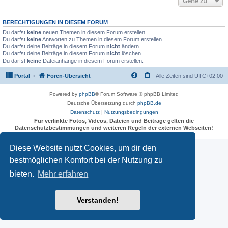
Gehe zu
BERECHTIGUNGEN IN DIESEM FORUM
Du darfst
keine
neuen Themen in diesem Forum erstellen.
Du darfst
keine
Antworten zu Themen in diesem Forum erstellen.
Du darfst deine Beiträge in diesem Forum
nicht
ändern.
Du darfst deine Beiträge in diesem Forum
nicht
löschen.
Du darfst
keine
Dateianhänge in diesem Forum erstellen.
Portal
Foren-Übersicht
Alle Zeiten sind
UTC+02:00
Powered by
phpBB
® Forum Software © phpBB Limited
Deutsche Übersetzung durch
phpBB.de
Datenschutz
|
Nutzungsbedingungen
Für verlinkte Fotos, Videos, Dateien und Beiträge gelten die
Datenschutzbestimmungen und weiteren Regeln der externen Webseiten!
Diese Website nutzt Cookies, um dir den
bestmöglichen Komfort bei der Nutzung zu
bieten.
Mehr erfahren
Verstanden!