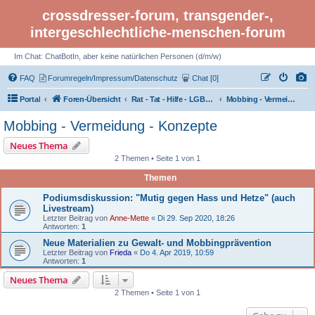
crossdresser-forum, transgender-,
intergeschlechtliche-menschen-forum
Im Chat: ChatBotIn, aber keine natürlichen Personen (d/m/w)
FAQ
Forumregeln/Impressum/Datenschutz
Chat [0]
Portal
Foren-Übersicht
Rat - Tat - Hilfe - LGBTI Rights - Infos
Mobbing - Vermeidung - Konzepte
Mobbing - Vermeidung - Konzepte
Neues Thema
2 Themen • Seite 1 von 1
Themen
Podiumsdiskussion: "Mutig gegen Hass und Hetze" (auch
Livestream)
Letzter Beitrag von
Anne-Mette
«
Di 29. Sep 2020, 18:26
Antworten:
1
Neue Materialien zu Gewalt- und Mobbingprävention
Letzter Beitrag von
Frieda
«
Do 4. Apr 2019, 10:59
Antworten:
1
Neues Thema
2 Themen • Seite 1 von 1