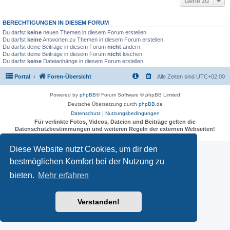
Gehe zu
BERECHTIGUNGEN IN DIESEM FORUM
Du darfst
keine
neuen Themen in diesem Forum erstellen.
Du darfst
keine
Antworten zu Themen in diesem Forum erstellen.
Du darfst deine Beiträge in diesem Forum
nicht
ändern.
Du darfst deine Beiträge in diesem Forum
nicht
löschen.
Du darfst
keine
Dateianhänge in diesem Forum erstellen.
Portal
Foren-Übersicht
Alle Zeiten sind
UTC+02:00
Powered by
phpBB
® Forum Software © phpBB Limited
Deutsche Übersetzung durch
phpBB.de
Datenschutz
|
Nutzungsbedingungen
Für verlinkte Fotos, Videos, Dateien und Beiträge gelten die
Datenschutzbestimmungen und weiteren Regeln der externen Webseiten!
Diese Website nutzt Cookies, um dir den
bestmöglichen Komfort bei der Nutzung zu
bieten.
Mehr erfahren
Verstanden!