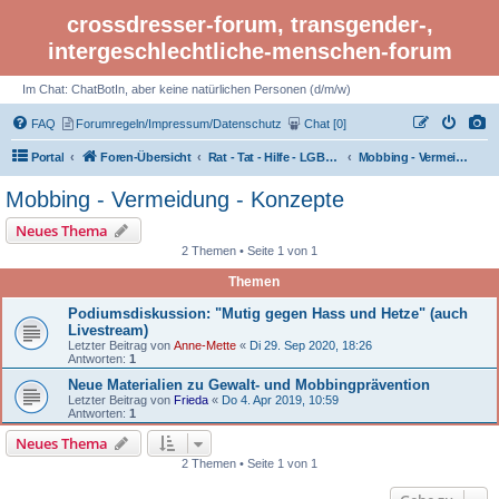
crossdresser-forum, transgender-,
intergeschlechtliche-menschen-forum
Im Chat: ChatBotIn, aber keine natürlichen Personen (d/m/w)
FAQ
Forumregeln/Impressum/Datenschutz
Chat [0]
Portal
Foren-Übersicht
Rat - Tat - Hilfe - LGBTI Rights - Infos
Mobbing - Vermeidung - Konzepte
Mobbing - Vermeidung - Konzepte
Neues Thema
2 Themen • Seite 1 von 1
Themen
Podiumsdiskussion: "Mutig gegen Hass und Hetze" (auch
Livestream)
Letzter Beitrag von
Anne-Mette
«
Di 29. Sep 2020, 18:26
Antworten:
1
Neue Materialien zu Gewalt- und Mobbingprävention
Letzter Beitrag von
Frieda
«
Do 4. Apr 2019, 10:59
Antworten:
1
Neues Thema
2 Themen • Seite 1 von 1