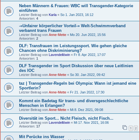
Neben Männern & Frauen: WBC will Transgender-Kategorie
einführen
Letzter Beitrag von
Karla
«
So 1. Jan 2023, 16:12
Antworten:
4
-«Unfairer körperlicher Vorteil-» Welt-Schwimmverband
verbannt trans Frauen
Letzter Beitrag von
Anne-Mette
«
Mo 20. Jun 2022, 15:56
Antworten:
2
DLF: Transfrauen im Leistungssport. Wie gehen gleiche
Chancen ohne Diskriminierung?
Letzter Beitrag von
Lavendellöwin
«
Fr 8. Apr 2022, 17:07
Antworten:
1
DLF Transgender im Sport Diskussion über neue Leitlinien
des IOC
Letzter Beitrag von
Anne-Mette
«
So 30. Jan 2022, 09:42
taz | Transgender-Regeln bei Olympia: Wann ist jemand eine
Sportlerin?
Letzter Beitrag von
Anne-Mette
«
Fr 21. Jan 2022, 17:30
Kommt ein Badetag für trans- und diversgeschlechtliche
Menschen in Erlangen?
Letzter Beitrag von
Anne-Mette
«
Mi 8. Dez 2021, 09:08
Diversität im Sport... Nicht Fleisch, nicht Fisch...
Letzter Beitrag von
Lavendellöwin
«
Mi 17. Nov 2021, 16:06
Antworten:
17
1
2
Mit Perücke ins Wasser