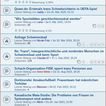
Bewertung: 0.09%
Queer.de: Erstmals trans Schiedsrichterin in UEFA-Spiel
Letzter Beitrag von
Jaddy
«
Do 20. Mär 2025, 01:10
"Wie Sportstätten geschlechtsneutral werden"
Letzter Beitrag von
Lana
«
Sa 8. Mär 2025, 14:54
Antworten:
20
1
2
Bewertung: 0.2%
Anfrage Schwimmbad
Letzter Beitrag von
Nicole Fritz
«
So 10. Mär 2024, 20:24
Antworten:
95
1
4
5
6
7
…
Re: Trans*, intergeschlechtliche und nonbinäre Menschen im
Schwimmbad und beim Sport
Letzter Beitrag von
Claudia-67
«
Fr 1. Sep 2023, 20:24
Antworten:
134
1
6
7
8
9
…
Schach-Organisation FIDE sperrt trans Personen aus
Letzter Beitrag von
Anne-Mette
«
Do 31. Aug 2023, 18:25
Antworten:
7
Dortmunder Amateurfußball: Frauenteam hat männlichen
Torhüter
Letzter Beitrag von
Blossom
«
Mi 22. Feb 2023, 19:12
Antworten:
4
Kanadische Meta-Studie: Die Probleme von Frauen im
Spitzensport sind andere
Letzter Beitrag von
Michi
«
Do 26. Jan 2023, 21:09
Antworten:
1