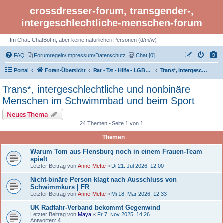
crossdresser-forum, transgender-,
intergeschlechtliche-menschen-forum
Im Chat: ChatBotIn, aber keine natürlichen Personen (d/m/w)
FAQ
Forumregeln/Impressum/Datenschutz
Chat [0]
Portal
Foren-Übersicht
Rat - Tat - Hilfe - LGBTI Rights - Infos
Trans*, intergeschlechtliche und nonbinäre Menschen im Schwimmbad und beim Sport
Trans*, intergeschlechtliche und nonbinäre
Menschen im Schwimmbad und beim Sport
Neues Thema
24 Themen • Seite 1 von 1
Themen
Warum Tom aus Flensburg noch in einem Frauen-Team
spielt
Letzter Beitrag von
Anne-Mette
«
Di 21. Jul 2026, 12:00
Nicht-binäre Person klagt nach Ausschluss von
Schwimmkurs | FR
Letzter Beitrag von
Anne-Mette
«
Mi 18. Mär 2026, 12:33
UK Radfahr-Verband bekommt Gegenwind
Letzter Beitrag von
Maya
«
Fr 7. Nov 2025, 14:26
Antworten:
4