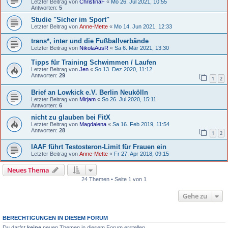
Letzter Beitrag von
ChristinaF
«
Mo 26. Jul 2021, 10:55
Antworten:
5
Studie "Sicher im Sport"
Letzter Beitrag von
Anne-Mette
«
Mo 14. Jun 2021, 12:33
trans*, inter und die Fußballverbände
Letzter Beitrag von
NikolaAusR
«
Sa 6. Mär 2021, 13:30
Tipps für Training Schwimmen / Laufen
Letzter Beitrag von
Jen
«
So 13. Dez 2020, 11:12
Antworten:
29
1
2
Brief an Lowkick e.V. Berlin Neukölln
Letzter Beitrag von
Mirjam
«
So 26. Jul 2020, 15:11
Antworten:
6
nicht zu glauben bei FitX
Letzter Beitrag von
Magdalena
«
Sa 16. Feb 2019, 11:54
Antworten:
28
1
2
IAAF führt Testosteron-Limit für Frauen ein
Letzter Beitrag von
Anne-Mette
«
Fr 27. Apr 2018, 09:15
Neues Thema
24 Themen • Seite 1 von 1
Gehe zu
BERECHTIGUNGEN IN DIESEM FORUM
Du darfst
keine
neuen Themen in diesem Forum erstellen.