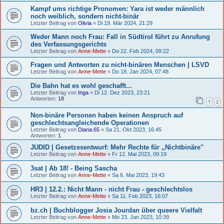
Kampf ums richtige Pronomen: Yara ist weder männlich
noch weiblich, sondern nicht-binär
Letzter Beitrag von
Olivia
«
Di 19. Mär 2024, 21:29
Weder Mann noch Frau: Fall in Südtirol führt zu Anrufung
des Verfassungsgerichts
Letzter Beitrag von
Anne-Mette
«
Do 22. Feb 2024, 09:22
Fragen und Antworten zu nicht-binären Menschen | LSVD
Letzter Beitrag von
Anne-Mette
«
Do 18. Jan 2024, 07:48
Die Bahn hat es wohl geschafft...
Letzter Beitrag von
Inga
«
Di 12. Dez 2023, 23:21
Antworten:
18
1
2
Non-binäre Personen haben keinen Anspruch auf
geschlechtsangleichende Operationen
Letzter Beitrag von
Diana.65
«
Sa 21. Okt 2023, 16:45
Antworten:
1
JUDID | Gesetzesentwurf: Mehr Rechte für „Nichtbinäre"
Letzter Beitrag von
Anne-Mette
«
Fr 12. Mai 2023, 09:19
3sat | Ab 18! - Being Sascha
Letzter Beitrag von
Anne-Mette
«
Sa 6. Mai 2023, 19:43
HR3 | 12.2.: Nicht Mann - nicht Frau - geschlechtslos
Letzter Beitrag von
Anne-Mette
«
Sa 11. Feb 2023, 16:07
bz.ch | Buchblogger Josia Jourdan über queere Vielfalt
Letzter Beitrag von
Anne-Mette
«
Mo 23. Jan 2023, 10:39