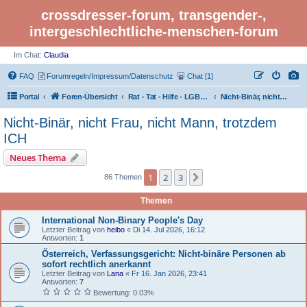
crossdresser-forum, transgender-,
intergeschlechtliche-menschen-forum
Im Chat:
Claudia
FAQ
Forumregeln/Impressum/Datenschutz
Chat [1]
Portal
Foren-Übersicht
Rat - Tat - Hilfe - LGBTI Rights - Infos
Nicht-Binär, nicht Frau, nicht Mann, trotzdem ICH
Nicht-Binär, nicht Frau, nicht Mann, trotzdem
ICH
Neues Thema
1
2
3
Nächste
86 Themen
Themen
International Non-Binary People's Day
Letzter Beitrag von
heibo
«
Di 14. Jul 2026, 16:12
Antworten:
1
Österreich, Verfassungsgericht: Nicht-binäre Personen ab
sofort rechtlich anerkannt
Letzter Beitrag von
Lana
«
Fr 16. Jan 2026, 23:41
Antworten:
7
Bewertung: 0.03%