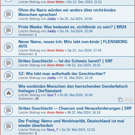
Letzter Beitrag von
Anne-Mette
«
Do 12. Dez 2024, 11:51
Ohne die Nazis würden wir anders über nicht-binäre
Menschen sprechen!
Letzter Beitrag von
Jaddy
«
Sa 20. Jul 2024, 16:04
Pride Weeks: Was bedeutet es, nichtbinär zu sein? | BR24
Letzter Beitrag von
Jaddy
«
Do 18. Jul 2024, 22:08
Antworten:
1
Neuer Name, neues Ich: Milo lebt non-binär | FLENSBORG
AVIS
Letzter Beitrag von
Anne-Mette
«
Sa 22. Jun 2024, 17:44
Antworten:
2
Drittes Geschlecht — Ist die Schweiz bereit? | SRF
Letzter Beitrag von
Anne-Mette
«
Mi 12. Jun 2024, 16:51
SZ: Wie lebt man außerhalb der Geschlechter?
Letzter Beitrag von
Jaddy
«
Fr 31. Mai 2024, 13:18
Wie nonbinäre Menschen den herrschenden Genderfetisch
freilegen | DerStandard
Letzter Beitrag von
Susi T
«
Di 28. Mai 2024, 10:04
Antworten:
28
1
2
Drittes Geschlecht — Chancen und Herausforderungen | SRF
Letzter Beitrag von
Anne-Mette
«
Mi 22. Mai 2024, 16:18
Der Freitag: Nemo und Nonbinarität, Deutschland ist mal
wieder überfordert
Letzter Beitrag von
Nora_7
«
Sa 18. Mai 2024, 12:15
Antworten:
6