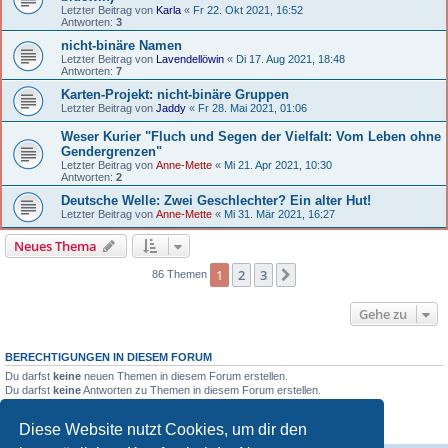
Letzter Beitrag von
Karla
«
Fr 22. Okt 2021, 16:52
Antworten:
3
nicht-binäre Namen
Letzter Beitrag von
Lavendellöwin
«
Di 17. Aug 2021, 18:48
Antworten:
7
Karten-Projekt: nicht-binäre Gruppen
Letzter Beitrag von
Jaddy
«
Fr 28. Mai 2021, 01:06
Weser Kurier "Fluch und Segen der Vielfalt: Vom Leben ohne
Gendergrenzen"
Letzter Beitrag von
Anne-Mette
«
Mi 21. Apr 2021, 10:30
Antworten:
2
Deutsche Welle: Zwei Geschlechter? Ein alter Hut!
Letzter Beitrag von
Anne-Mette
«
Mi 31. Mär 2021, 16:27
Neues Thema
1
2
3
Nächste
86 Themen
Gehe zu
BERECHTIGUNGEN IN DIESEM FORUM
Du darfst
keine
neuen Themen in diesem Forum erstellen.
Du darfst
keine
Antworten zu Themen in diesem Forum erstellen.
Du darfst deine Beiträge in diesem Forum
nicht
ändern.
Du darfst deine Beiträge in diesem Forum
nicht
löschen.
Diese Website nutzt Cookies, um dir den
Du darfst
keine
Dateianhänge in diesem Forum erstellen.