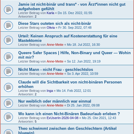
Jamie ist nicht-binär und trans* - von Ärzt*innen nicht gut
aufgehoben gefühlt
Letzter Beitrag von
Karla
«
Do 15. Dez 2022, 01:55
Antworten:
2
Diese Stars outeten sich als nicht-binär
Letzter Beitrag von
Olivia
«
Fr 30. Sep 2022, 07:48
Urteil: Keinen Anspruch auf Kostenerstattung für eine
Mastektomie
Letzter Beitrag von
Anne-Mette
«
Mo 18. Jul 2022, 16:30
Queere Safer Spaces | Hilfe, Non-Binary und Queer — Wohin
mit mir?
Letzter Beitrag von
Anne-Mette
«
So 12. Jun 2022, 19:19
Nicht Mann - nicht Frau - geschlechtslos
Letzter Beitrag von
Anne-Mette
«
So 3. Apr 2022, 10:59
Claude will die Sichtbarkeit von nicht-binären Personen
erhöhen
Letzter Beitrag von
Inga
«
Mo 14. Feb 2022, 12:01
Antworten:
2
Nur weiblich oder männlich war einmal
Letzter Beitrag von
Anne-Mette
«
Di 25. Jan 2022, 09:08
Wo kann ich einen Nicht-Binären Badeurlaub erleben ?
Letzter Beitrag von
ExUserIn-2026-04-08
«
Mo 25. Okt 2021, 12:43
Antworten:
5
Theo schwimmt zwischen den Geschlechtern (Artikel
bluewin)