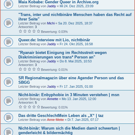
Maia Kobabe: Gender Queer in Archive.org
Letzter Beitrag von
Jaddy
«
Mi 24. Dez 2025, 23:09
"Trans, inter und nichtbinäre Menschen haben das Recht auf
ihrer Seite"
Letzter Beitrag von
Michi
«
Sa 20. Dez 2025, 18:37
Antworten:
3
Bewertung: 0.03%
Queer.de: Interview mit Lio, nichtbinär
Letzter Beitrag von
Jaddy
«
Fr 24. Okt 2025, 16:58
"Ryanair bietet Einigung im Rechtsstreit wegen
Diskriminierungen von trans* Person an"
Letzter Beitrag von
Jaddy
«
Do 8. Mai 2025, 10:53
Antworten:
3
Bewertung: 0.01%
SR Regionalmagazin über eine Agender Person und das
SBGG
Letzter Beitrag von
Jaddy
«
Fr 17. Jan 2025, 01:00
Nicht-binär: Enbyphobie in 3 Minuten verstehen | msn
Letzter Beitrag von
Annette
«
Mo 13. Jan 2025, 12:00
Antworten:
5
Bewertung: 0.01%
Das dritte GeschlechtMein Leben als „X“ | taz
Letzter Beitrag von
Anne-Mette
«
Di 7. Jan 2025, 07:17
Nicht-binär: Warum sich die Medien damit schwertun |
genderleicht & bildermächtig