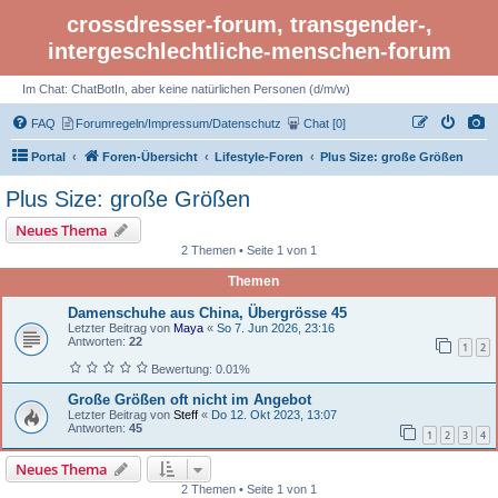
crossdresser-forum, transgender-,
intergeschlechtliche-menschen-forum
Im Chat: ChatBotIn, aber keine natürlichen Personen (d/m/w)
FAQ
Forumregeln/Impressum/Datenschutz
Chat [0]
Portal
Foren-Übersicht
Lifestyle-Foren
Plus Size: große Größen
Plus Size: große Größen
Neues Thema
2 Themen • Seite 1 von 1
Themen
Damenschuhe aus China, Übergrösse 45
Letzter Beitrag von
Maya
«
So 7. Jun 2026, 23:16
Antworten:
22
1
2
Bewertung: 0.01%
Große Größen oft nicht im Angebot
Letzter Beitrag von
Steff
«
Do 12. Okt 2023, 13:07
Antworten:
45
1
2
3
4
Neues Thema
2 Themen • Seite 1 von 1