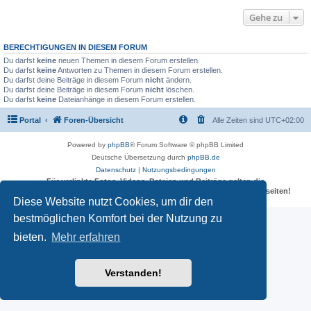
Gehe zu
BERECHTIGUNGEN IN DIESEM FORUM
Du darfst
keine
neuen Themen in diesem Forum erstellen.
Du darfst
keine
Antworten zu Themen in diesem Forum erstellen.
Du darfst deine Beiträge in diesem Forum
nicht
ändern.
Du darfst deine Beiträge in diesem Forum
nicht
löschen.
Du darfst
keine
Dateianhänge in diesem Forum erstellen.
Portal
Foren-Übersicht
Alle Zeiten sind
UTC+02:00
Powered by
phpBB
® Forum Software © phpBB Limited
Deutsche Übersetzung durch
phpBB.de
Datenschutz
|
Nutzungsbedingungen
Für verlinkte Fotos, Videos, Dateien und Beiträge gelten die
Datenschutzbestimmungen und weiteren Regeln der externen Webseiten!
Diese Website nutzt Cookies, um dir den
bestmöglichen Komfort bei der Nutzung zu
bieten.
Mehr erfahren
Verstanden!