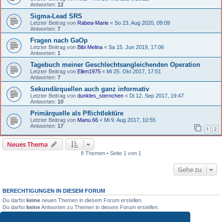
Antworten:
12
Sigma-Lead SRS
Letzter Beitrag von
Rabea-Marie
«
So 23. Aug 2020, 09:09
Antworten:
7
Fragen nach GaOp
Letzter Beitrag von
Bibi Melina
«
Sa 15. Jun 2019, 17:06
Antworten:
1
Tagebuch meiner Geschlechtsangleichenden Operation
Letzter Beitrag von
Ellen1975
«
Mi 25. Okt 2017, 17:51
Antworten:
7
Sekundärquellen auch ganz informativ
Letzter Beitrag von
dunkles_sternchen
«
Di 12. Sep 2017, 19:47
Antworten:
10
Primärquelle als Pflichtlektüre
Letzter Beitrag von
Manu.66
«
Mi 9. Aug 2017, 10:55
Antworten:
17
1
2
Neues Thema
8 Themen • Seite 1 von 1
Gehe zu
BERECHTIGUNGEN IN DIESEM FORUM
Du darfst
keine
neuen Themen in diesem Forum erstellen.
Du darfst
keine
Antworten zu Themen in diesem Forum erstellen.
Du darfst deine Beiträge in diesem Forum
nicht
ändern.
Du darfst deine Beiträge in diesem Forum
nicht
löschen.