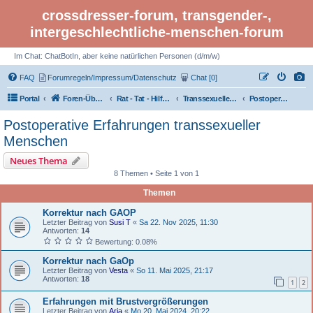
crossdresser-forum, transgender-,
intergeschlechtliche-menschen-forum
Im Chat: ChatBotIn, aber keine natürlichen Personen (d/m/w)
FAQ
Forumregeln/Impressum/Datenschutz
Chat [0]
Portal
Foren-Übersicht
Rat - Tat - Hilfe - LGBTI Rights - Infos
Transsexuelle Menschen: Transsexualität - Transidentität, trans
Postoperative Erfahrungen transsexueller Menschen
Postoperative Erfahrungen transsexueller
Menschen
Neues Thema
8 Themen • Seite 1 von 1
Themen
Korrektur nach GAOP
Letzter Beitrag von
Susi T
«
Sa 22. Nov 2025, 11:30
Antworten:
14
Bewertung: 0.08%
Korrektur nach GaOp
Letzter Beitrag von
Vesta
«
So 11. Mai 2025, 21:17
Antworten:
18
1
2
Erfahrungen mit Brustvergrößerungen
Letzter Beitrag von
Aria
«
Mo 20. Mai 2024, 20:22