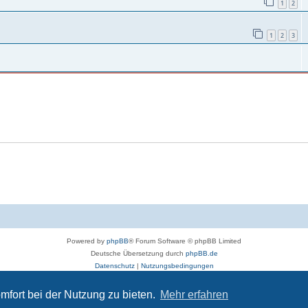
1
2
1
2
3
Powered by
phpBB
® Forum Software © phpBB Limited
Deutsche Übersetzung durch
phpBB.de
Datenschutz
|
Nutzungsbedingungen
deos, Dateien und Beiträge gelten die Datenschutzbestimmungen und weiteren Regeln
mfort bei der Nutzung zu bieten.
Mehr erfahren