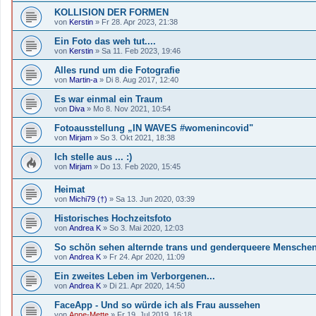
KOLLISION DER FORMEN
von
Kerstin
»
Fr 28. Apr 2023, 21:38
Ein Foto das weh tut....
von
Kerstin
»
Sa 11. Feb 2023, 19:46
Alles rund um die Fotografie
von
Martin-a
»
Di 8. Aug 2017, 12:40
Es war einmal ein Traum
von
Diva
»
Mo 8. Nov 2021, 10:54
Fotoausstellung „IN WAVES #womenincovid"
von
Mirjam
»
So 3. Okt 2021, 18:38
Ich stelle aus ... :)
von
Mirjam
»
Do 13. Feb 2020, 15:45
Heimat
von
Michi79 (†)
»
Sa 13. Jun 2020, 03:39
Historisches Hochzeitsfoto
von
Andrea K
»
So 3. Mai 2020, 12:03
So schön sehen alternde trans und genderqueere Mensche
von
Andrea K
»
Fr 24. Apr 2020, 11:09
Ein zweites Leben im Verborgenen...
von
Andrea K
»
Di 21. Apr 2020, 14:50
FaceApp - Und so würde ich als Frau aussehen
von
Anne-Mette
»
Fr 19. Jul 2019, 16:18