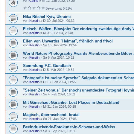
von
Céline
»
Mi 12. Jan 2022, 17:20
Bewertung: 0.51%
Nika Ritshel Kyiv, Ukraine
von
Kerstin
»
Di 30. Jul 2024, 00:32
Fleisch, Waffen, Blowjobs Der eindeutig zweideutige Andy 
von
Kerstin
»
Mi 3. Jul 2024, 20:48
Ellen von Unwerths "Heimat", fröhlich und frivol
von
Kerstin
»
So 16. Jun 2024, 19:54
World Nature Photography Awards Atemberaubende Bilder a
von
Kerstin
»
Sa 6. Apr 2024, 10:32
Sammlung F.C. Gundlach
von
Kerstin
»
Di 5. Mär 2024, 19:34
"Fotografie ist meine Sprache" Salgado dokumentiert Schr
von
Kerstin
»
Di 13. Feb 2024, 11:55
"Seiner Zeit voraus" Der (noch) unentdeckte Fotograf Hoyn
von
Kerstin
»
So 4. Feb 2024, 16:52
Mit Gänsehaut-Garantie: Lost Places in Deutschland
von
Kerstin
»
Mi 31. Jan 2024, 00:18
Magisch, überraschend, brutal
von
Kerstin
»
So 21. Jan 2024, 17:06
Beeindruckende-Fotokunst-in-Schwarz-und-Weiss
von
Kerstin
»
So 3. Sep 2023, 10:51