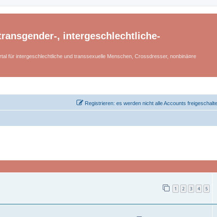
ransgender-, intergeschlechtliche-
tal für intergeschlechtliche und transsexuelle Menschen, Crossdresser, nonbinä¤re
Registrieren: es werden nicht alle Accounts freigeschalt
1
2
3
4
5