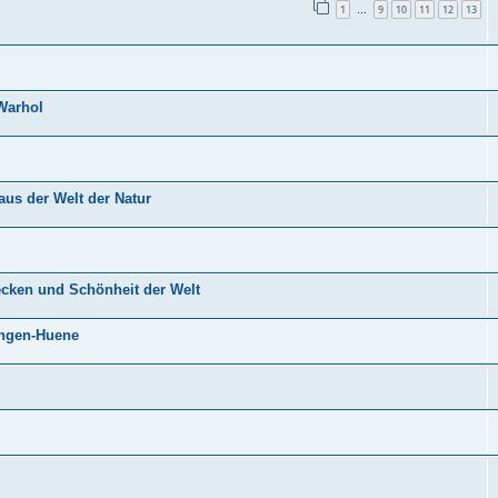
1
9
10
11
12
13
…
Warhol
us der Welt der Natur
ecken und Schönheit der Welt
ingen-Huene