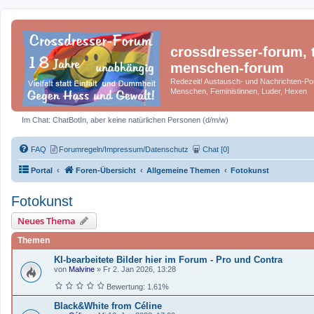
crossdresser-forum, t
menschen-forum
Redezeit! Austausch- und Nachrichten-Por
Menschen, Feministinnen, Luder, Hexen
Im Chat: ChatBotIn, aber keine natürlichen Personen (d/m/w)
FAQ
Forumregeln/Impressum/Datenschutz
Chat [0]
Portal
Foren-Übersicht
Allgemeine Themen
Fotokunst
Fotokunst
Neues Thema
Themen
KI-bearbeitete Bilder hier im Forum - Pro und Contra
von
Malvine
»
Fr 2. Jan 2026, 13:28
Bewertung: 1.61%
Black&White from Céline