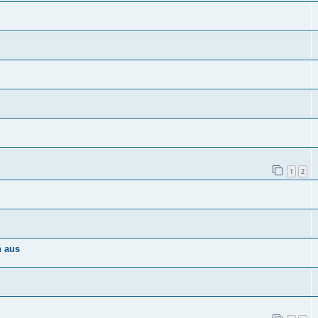
1
2
n aus