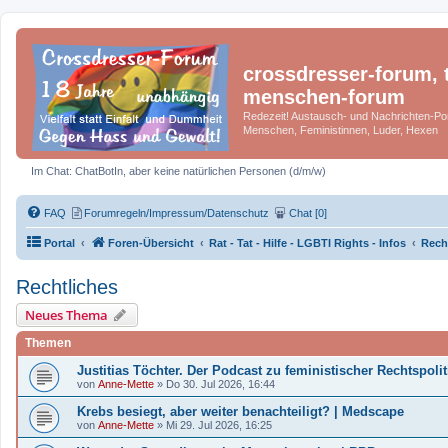
crossdresser-forum, t
menschen-forum
Redezeit! Austausch- und Nachrichten-Por
Menschen, Feministinnen, Luder, Hexen
Im Chat: ChatBotIn, aber keine natürlichen Personen (d/m/w)
FAQ
Forumregeln/Impressum/Datenschutz
Chat [0]
Portal
Foren-Übersicht
Rat - Tat - Hilfe - LGBTI Rights - Infos
Rech
Rechtliches
Neues Thema
Themen
Justitias Töchter. Der Podcast zu feministischer Rechtspolit
von
Anne-Mette
»
Do 30. Jul 2026, 16:44
Krebs besiegt, aber weiter benachteiligt? | Medscape
von
Anne-Mette
»
Mi 29. Jul 2026, 16:25