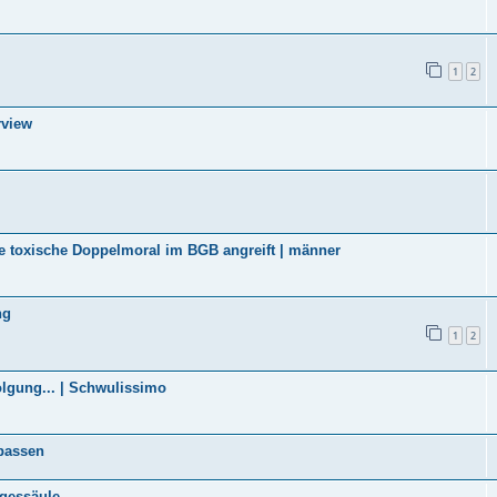
1
2
rview
ie toxische Doppelmoral im BGB angreift | männer
ng
1
2
olgung... | Schwulissimo
passen
egessäule