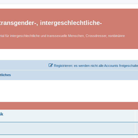
ransgender-, intergeschlechtliche-
tal für intergeschlechtliche und transsexuelle Menschen, Crossdresser, nonbinä¤re
Registrieren: es werden nicht alle Accounts freigeschalt
tliches
ik