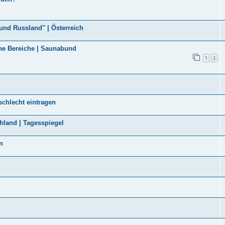
und Russland" | Österreich
che Bereiche | Saunabund
1
2
chlecht eintragen
chland | Tagesspiegel
n