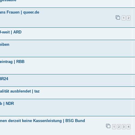
ns Frauen | queer.de
1
2
U-weit | ARD
eiben
eintrag | RBB
 BR24
ität ausblendet | taz
ab | NDR
nen derzeit keine Kassenleistung | BSG Bund
1
2
3
4