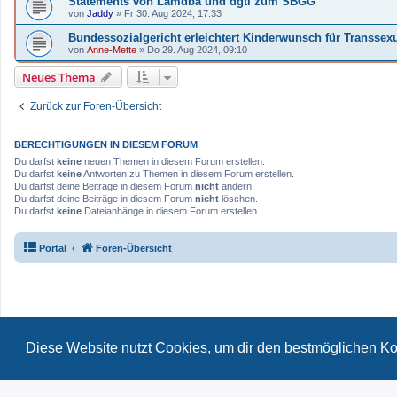
Statements von Lamdba und dgti zum SBGG
von
Jaddy
»
Fr 30. Aug 2024, 17:33
Bundessozialgericht erleichtert Kinderwunsch für Transsexu
von
Anne-Mette
»
Do 29. Aug 2024, 09:10
Neues Thema
Zurück zur Foren-Übersicht
BERECHTIGUNGEN IN DIESEM FORUM
Du darfst
keine
neuen Themen in diesem Forum erstellen.
Du darfst
keine
Antworten zu Themen in diesem Forum erstellen.
Du darfst deine Beiträge in diesem Forum
nicht
ändern.
Du darfst deine Beiträge in diesem Forum
nicht
löschen.
Du darfst
keine
Dateianhänge in diesem Forum erstellen.
Portal
Foren-Übersicht
Für verlinkte Fotos, Vi
Diese Website nutzt Cookies, um dir den bestmöglichen Ko