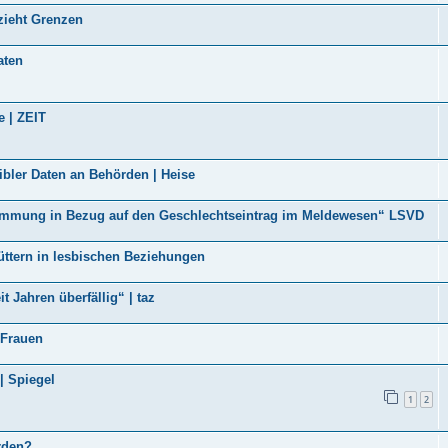
 zieht Grenzen
aten
e | ZEIT
bler Daten an Behörden | Heise
immung in Bezug auf den Geschlechtseintrag im Meldewesen“ LSVD
üttern in lesbischen Beziehungen
 Jahren überfällig“ | taz
 Frauen
| Spiegel
1
2
rden?