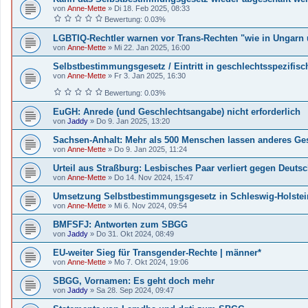
von
Anne-Mette
»
Di 18. Feb 2025, 08:33
Bewertung: 0.03%
LGBTIQ-Rechtler warnen vor Trans-Rechten "wie in Ungarn 
von
Anne-Mette
»
Mi 22. Jan 2025, 16:00
Selbstbestimmungsgesetz / Eintritt in geschlechtsspezifis
von
Anne-Mette
»
Fr 3. Jan 2025, 16:30
Bewertung: 0.03%
EuGH: Anrede (und Geschlechtsangabe) nicht erforderlich
von
Jaddy
»
Do 9. Jan 2025, 13:20
Sachsen-Anhalt: Mehr als 500 Menschen lassen anderes Ges
von
Anne-Mette
»
Do 9. Jan 2025, 11:24
Urteil aus Straßburg: Lesbisches Paar verliert gegen Deuts
von
Anne-Mette
»
Do 14. Nov 2024, 15:47
Umsetzung Selbstbestimmungsgesetz in Schleswig-Holstei
von
Anne-Mette
»
Mi 6. Nov 2024, 09:54
BMFSFJ: Antworten zum SBGG
von
Jaddy
»
Do 31. Okt 2024, 08:49
EU-weiter Sieg für Transgender-Rechte | männer*
von
Anne-Mette
»
Mo 7. Okt 2024, 19:06
SBGG, Vornamen: Es geht doch mehr
von
Jaddy
»
Sa 28. Sep 2024, 09:47