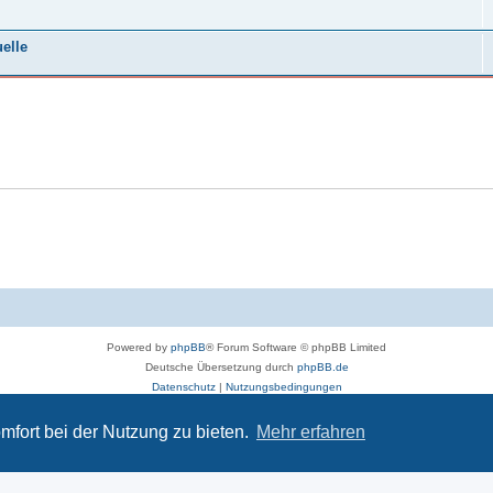
elle
Powered by
phpBB
® Forum Software © phpBB Limited
Deutsche Übersetzung durch
phpBB.de
Datenschutz
|
Nutzungsbedingungen
deos, Dateien und Beiträge gelten die Datenschutzbestimmungen und weiteren Regeln
mfort bei der Nutzung zu bieten.
Mehr erfahren