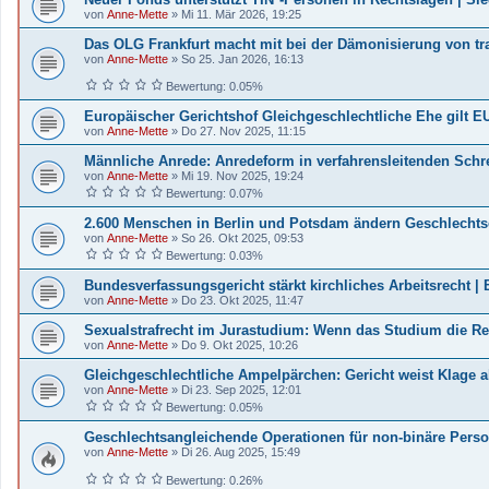
von
Anne-Mette
»
Mi 11. Mär 2026, 19:25
Das OLG Frankfurt macht mit bei der Dämonisierung von tra
von
Anne-Mette
»
So 25. Jan 2026, 16:13
Bewertung: 0.05%
Europäischer Gerichtshof Gleichgeschlechtliche Ehe gilt E
von
Anne-Mette
»
Do 27. Nov 2025, 11:15
Männliche Anrede: Anredeform in verfahrensleitenden Schr
von
Anne-Mette
»
Mi 19. Nov 2025, 19:24
Bewertung: 0.07%
2.600 Menschen in Berlin und Potsdam ändern Geschlechts
von
Anne-Mette
»
So 26. Okt 2025, 09:53
Bewertung: 0.03%
Bundesverfassungsgericht stärkt kirchliches Arbeitsrecht |
von
Anne-Mette
»
Do 23. Okt 2025, 11:47
Sexualstrafrecht im Jurastudium: Wenn das Studium die Real
von
Anne-Mette
»
Do 9. Okt 2025, 10:26
Gleichgeschlechtliche Ampelpärchen: Gericht weist Klage 
von
Anne-Mette
»
Di 23. Sep 2025, 12:01
Bewertung: 0.05%
Geschlechtsangleichende Operationen für non-binäre Perso
von
Anne-Mette
»
Di 26. Aug 2025, 15:49
Bewertung: 0.26%