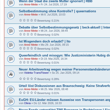
Wenn der Staat die zweite Mutter ignoriert | RBB
von
Anne-Mette
»
Fr 24. Jul 2026, 17:19
Selbstbestimmung ohne Kontrolle? | queernations
von
Anne-Mette
»
Mi 8. Jul 2026, 10:03
Bewertung: 0.21%
Debatte über Selbstbestimmungsgesetz | beck-aktuell | Inte
von
Anne-Mette
»
Mi 24. Jun 2026, 08:44
Bewertung: 0.02%
Ist Mis­gen­dern doch erlaubt? | lto
von
Anne-Mette
»
Mo 29. Jun 2026, 09:15
Bewertung: 0.02%
Queerfeindlich und misogyn: Wie Justizministerin Hubig d
von
Anne-Mette
»
Di 19. Mai 2026, 16:34
Bewertung: 0.01%
Neuer Arbeitsvertrag wegen meiner Personenstandsänderu
von
Violetta-TransFlower
»
So 25. Jan 2026, 09:14
Bewertung: 0.28%
Urteil löst Diskussionen aus Braunschweig: Keine Strafverf
von
Anne-Mette
»
Mi 25. Mär 2026, 08:48
Bewertung: 0.01%
EuGH: EU-Länder müssen Ausweise von Transpersonen an
von
Olivia
»
Do 12. Mär 2026, 16:33
Neuer Fonds unterstützt TIN*-Personen in Rechtslagen | Si