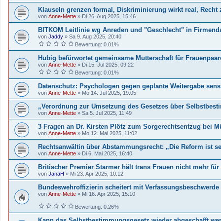
Klauseln grenzen formal, Diskriminierung wirkt real, Recht
von
Anne-Mette
»
Di 26. Aug 2025, 15:46
BITKOM Leitlinie wg Anreden und "Geschlecht" in Firmend
von
Jaddy
»
Sa 9. Aug 2025, 20:40
Bewertung: 0.01%
Hubig befürwortet gemeinsame Mutterschaft für Frauenpaar
von
Anne-Mette
»
Di 15. Jul 2025, 09:22
Bewertung: 0.01%
Datenschutz: Psychologen gegen geplante Weitergabe sensi
von
Anne-Mette
»
Mo 14. Jul 2025, 19:05
„Verordnung zur Umsetzung des Gesetzes über Selbstbest
von
Anne-Mette
»
Sa 5. Jul 2025, 11:49
3 Fragen an Dr. Kirsten Plötz zum Sorgerechtsentzug bei M
von
Anne-Mette
»
Mo 12. Mai 2025, 11:02
Rechtsanwältin über Abstammungsrecht: „Die Reform ist seit
von
Anne-Mette
»
Di 6. Mai 2025, 16:40
Britischer Premier Starmer hält trans Frauen nicht mehr für
von
JanaH
»
Mi 23. Apr 2025, 10:12
Bundeswehroffizierin scheitert mit Verfassungsbeschwerde 
von
Anne-Mette
»
Mi 16. Apr 2025, 15:10
Bewertung: 0.26%
Kann das Selbstbestimmungsgesetz wieder abgeschafft we