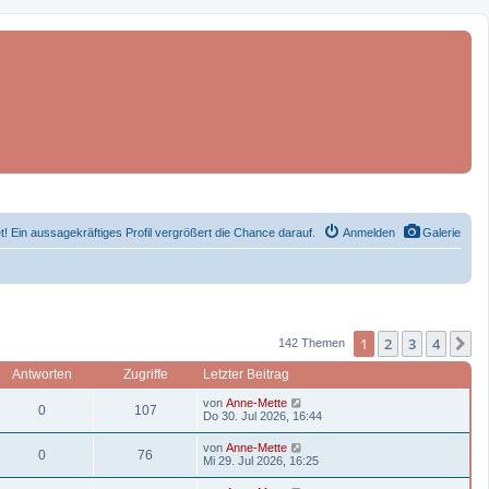
et! Ein aussagekräftiges Profil vergrößert die Chance darauf.
Anmelden
Galerie
1
2
3
4
N
142 Themen
Antworten
Zugriffe
Letzter Beitrag
L
von
Anne-Mette
A
Z
0
107
e
Do 30. Jul 2026, 16:44
t
n
u
z
L
von
Anne-Mette
A
Z
0
76
t
e
Mi 29. Jul 2026, 16:25
t
g
e
t
r
n
u
z