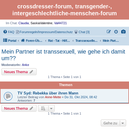
crossdresser-forum, transgender-,
intergeschlechtliche-menschen-forum
Im Chat:
Claudia
,
SaskiaValentine
,
Val44721
FAQ
Forumregeln/Impressum/Datenschutz
Chat [3]
Portal
Foren-Übersicht
Rat - Tat - Hilfe - LGBTI Rights - Infos
Transsexuelle Menschen: Transsexualität - Transidentität, trans
Mein Partner ist transsexuell, wie gehe ich damit um??
Mein Partner ist transsexuell, wie gehe ich damit
um??
ModeratorIn:
Anke
Neues Thema
1 Thema • Seite 1 von 1
Themen
TV Syd: Rebekka über ihren Mann
Letzter Beitrag von
Anne-Mette
«
Do 31. Okt 2024, 08:42
Antworten:
7
Neues Thema
1 Thema • Seite 1 von 1
Gehe zu