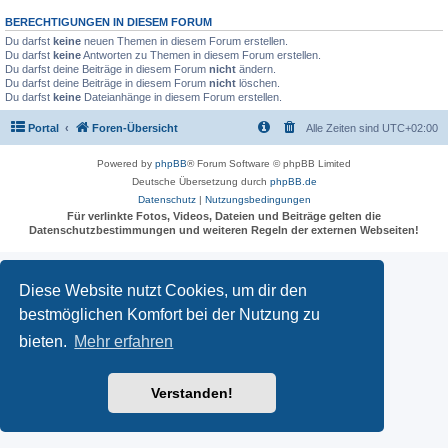
BERECHTIGUNGEN IN DIESEM FORUM
Du darfst
keine
neuen Themen in diesem Forum erstellen.
Du darfst
keine
Antworten zu Themen in diesem Forum erstellen.
Du darfst deine Beiträge in diesem Forum
nicht
ändern.
Du darfst deine Beiträge in diesem Forum
nicht
löschen.
Du darfst
keine
Dateianhänge in diesem Forum erstellen.
Portal
Foren-Übersicht
Alle Zeiten sind
UTC+02:00
Powered by
phpBB
® Forum Software © phpBB Limited
Deutsche Übersetzung durch
phpBB.de
Datenschutz
|
Nutzungsbedingungen
Für verlinkte Fotos, Videos, Dateien und Beiträge gelten die
Datenschutzbestimmungen und weiteren Regeln der externen Webseiten!
Diese Website nutzt Cookies, um dir den
bestmöglichen Komfort bei der Nutzung zu
bieten.
Mehr erfahren
Verstanden!