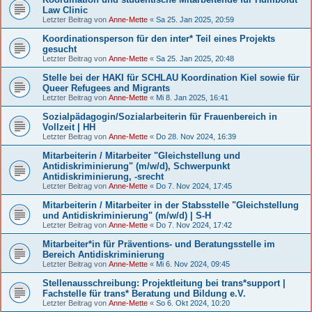
Law Clinic
Letzter Beitrag von
Anne-Mette
«
Sa 25. Jan 2025, 20:59
Koordinationsperson für den inter* Teil eines Projekts
gesucht
Letzter Beitrag von
Anne-Mette
«
Sa 25. Jan 2025, 20:48
Stelle bei der HAKI für SCHLAU Koordination Kiel sowie für
Queer Refugees and Migrants
Letzter Beitrag von
Anne-Mette
«
Mi 8. Jan 2025, 16:41
Sozialpädagogin/Sozialarbeiterin für Frauenbereich in
Vollzeit | HH
Letzter Beitrag von
Anne-Mette
«
Do 28. Nov 2024, 16:39
Mitarbeiterin / Mitarbeiter "Gleichstellung und
Antidiskriminierung" (m/w/d), Schwerpunkt
Antidiskriminierung, -srecht
Letzter Beitrag von
Anne-Mette
«
Do 7. Nov 2024, 17:45
Mitarbeiterin / Mitarbeiter in der Stabsstelle "Gleichstellung
und Antidiskriminierung" (m/w/d) | S-H
Letzter Beitrag von
Anne-Mette
«
Do 7. Nov 2024, 17:42
Mitarbeiter*in für Präventions- und Beratungsstelle im
Bereich Antidiskriminierung
Letzter Beitrag von
Anne-Mette
«
Mi 6. Nov 2024, 09:45
Stellenausschreibung: Projektleitung bei trans*support |
Fachstelle für trans* Beratung und Bildung e.V.
Letzter Beitrag von
Anne-Mette
«
So 6. Okt 2024, 10:20