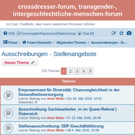
crossdresser-forum, transgender-,
intergeschlechtliche-menschen-forum
Im Chat: ChatBotIn, aber keine natürlichen Personen (d/m/w)
FAQ
Forumregeln/Impressum/Datenschutz
Chat [0]
Portal
Foren-Übersicht
Allgemeine Themen
Ausschreibungen - Stellenangebote
Ausschreibungen - Stellenangebote
Neues Thema
1
2
3
4
Nächste
125 Themen
Themen
Empowerment für Diversität: Chancengleichheit in der
Gesundheitsversorgung
Letzter Beitrag von
Anne-Mette
«
Do 26. Mär 2026, 10:51
Antworten:
3
Ausschreibung Sachbearbeiter_in im Queer-Referat |
Österreich
Letzter Beitrag von
Anne-Mette
«
Fr 13. Mär 2026, 16:46
Stellenausschreibung: DDF-Geschäftsführung
Letzter Beitrag von
Anne-Mette
«
Mi 4. Mär 2026, 10:08