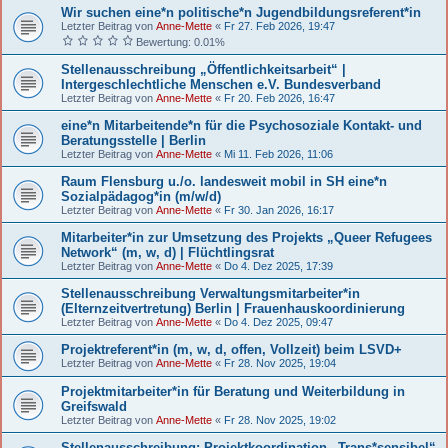
Wir suchen eine*n politische*n Jugendbildungsreferent*in
Letzter Beitrag von
Anne-Mette
«
Fr 27. Feb 2026, 19:47
Bewertung: 0.01%
Stellenausschreibung „Öffentlichkeitsarbeit“ |
Intergeschlechtliche Menschen e.V. Bundesverband
Letzter Beitrag von
Anne-Mette
«
Fr 20. Feb 2026, 16:47
eine*n Mitarbeitende*n für die Psychosoziale Kontakt- und
Beratungsstelle | Berlin
Letzter Beitrag von
Anne-Mette
«
Mi 11. Feb 2026, 11:06
Raum Flensburg u./o. landesweit mobil in SH eine*n
Sozialpädagog*in (m/w/d)
Letzter Beitrag von
Anne-Mette
«
Fr 30. Jan 2026, 16:17
Mitarbeiter*in zur Umsetzung des Projekts „Queer Refugees
Network“ (m, w, d) | Flüchtlingsrat
Letzter Beitrag von
Anne-Mette
«
Do 4. Dez 2025, 17:39
Stellenausschreibung Verwaltungsmitarbeiter*in
(Elternzeitvertretung) Berlin | Frauenhauskoordinierung
Letzter Beitrag von
Anne-Mette
«
Do 4. Dez 2025, 09:47
Projektreferent*in (m, w, d, offen, Vollzeit) beim LSVD+
Letzter Beitrag von
Anne-Mette
«
Fr 28. Nov 2025, 19:04
Projektmitarbeiter*in für Beratung und Weiterbildung in
Greifswald
Letzter Beitrag von
Anne-Mette
«
Fr 28. Nov 2025, 19:02
Stellenausschreibung: Projektkoordination „Trans*sensibel“