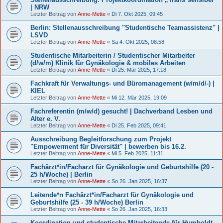
| NRW
Letzter Beitrag von
Anne-Mette
«
Di 7. Okt 2025, 09:45
Berlin: Stellenausschreibung "Studentische Teamassistenz" |
LSVD
Letzter Beitrag von
Anne-Mette
«
Sa 4. Okt 2025, 08:58
Studentische Mitarbeiterin / Studentischer Mitarbeiter
(d/w/m) Klinik für Gynäkologie & mobiles Arbeiten
Letzter Beitrag von
Anne-Mette
«
Di 25. Mär 2025, 17:18
Fachkraft für Verwaltungs- und Büromanagement (w/m/d/-) |
KIEL
Letzter Beitrag von
Anne-Mette
«
Mi 12. Mär 2025, 19:09
Fachreferentin (m/w/d) gesucht! | Dachverband Lesben und
Alter e. V.
Letzter Beitrag von
Anne-Mette
«
Di 25. Feb 2025, 09:41
Ausschreibung Begleitforschung zum Projekt
"Empowerment für Diversität" | bewerben bis 16.2.
Letzter Beitrag von
Anne-Mette
«
Mi 5. Feb 2025, 11:31
Fachärzt*in/Facharzt für Gynäkologie und Geburtshilfe (20 -
25 h/Woche) | Berlin
Letzter Beitrag von
Anne-Mette
«
So 26. Jan 2025, 16:37
Leitende*n Fachärzt*in/Facharzt für Gynäkologie und
Geburtshilfe (25 - 39 h/Woche) Berlin
Letzter Beitrag von
Anne-Mette
«
So 26. Jan 2025, 16:33
Koordination und studentische Mitarbeitende für Humboldt