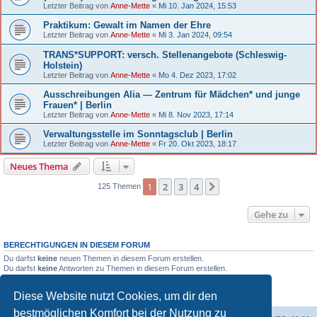
Letzter Beitrag von
Anne-Mette
«
Mi 10. Jan 2024, 15:53
Praktikum: Gewalt im Namen der Ehre
Letzter Beitrag von
Anne-Mette
«
Mi 3. Jan 2024, 09:54
TRANS*SUPPORT: versch. Stellenangebote (Schleswig-
Holstein)
Letzter Beitrag von
Anne-Mette
«
Mo 4. Dez 2023, 17:02
Ausschreibungen Alia — Zentrum für Mädchen* und junge
Frauen* | Berlin
Letzter Beitrag von
Anne-Mette
«
Mi 8. Nov 2023, 17:14
Verwaltungsstelle im Sonntagsclub | Berlin
Letzter Beitrag von
Anne-Mette
«
Fr 20. Okt 2023, 18:17
Neues Thema
1
2
3
4
Nächste
125 Themen
Gehe zu
BERECHTIGUNGEN IN DIESEM FORUM
Du darfst
keine
neuen Themen in diesem Forum erstellen.
Du darfst
keine
Antworten zu Themen in diesem Forum erstellen.
Du darfst deine Beiträge in diesem Forum
nicht
ändern.
Du darfst deine Beiträge in diesem Forum
nicht
löschen.
Diese Website nutzt Cookies, um dir den
Du darfst
keine
Dateianhänge in diesem Forum erstellen.
bestmöglichen Komfort bei der Nutzung zu