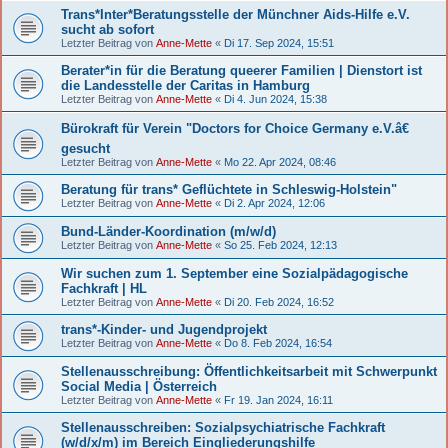
Trans*Inter*Beratungsstelle der Münchner Aids-Hilfe e.V.
sucht ab sofort
Letzter Beitrag von
Anne-Mette
«
Di 17. Sep 2024, 15:51
Berater*in für die Beratung queerer Familien | Dienstort ist
die Landesstelle der Caritas in Hamburg
Letzter Beitrag von
Anne-Mette
«
Di 4. Jun 2024, 15:38
Bürokraft für Verein "Doctors for Choice Germany e.V.â€
gesucht
Letzter Beitrag von
Anne-Mette
«
Mo 22. Apr 2024, 08:46
Beratung für trans* Geflüchtete in Schleswig-Holstein"
Letzter Beitrag von
Anne-Mette
«
Di 2. Apr 2024, 12:06
Bund-Länder-Koordination (m/w/d)
Letzter Beitrag von
Anne-Mette
«
So 25. Feb 2024, 12:13
Wir suchen zum 1. September eine Sozialpädagogische
Fachkraft | HL
Letzter Beitrag von
Anne-Mette
«
Di 20. Feb 2024, 16:52
trans*-Kinder- und Jugendprojekt
Letzter Beitrag von
Anne-Mette
«
Do 8. Feb 2024, 16:54
Stellenausschreibung: Öffentlichkeitsarbeit mit Schwerpunkt
Social Media | Österreich
Letzter Beitrag von
Anne-Mette
«
Fr 19. Jan 2024, 16:11
Stellenausschreiben: Sozialpsychiatrische Fachkraft
(w/d/x/m) im Bereich Eingliederungshilfe