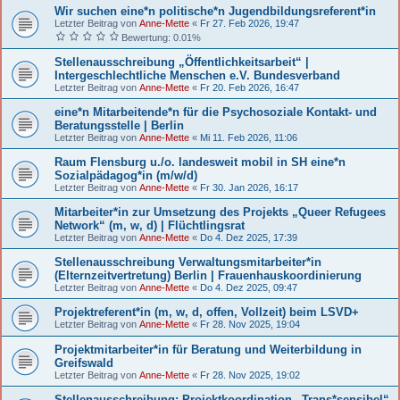
Wir suchen eine*n politische*n Jugendbildungsreferent*in
Letzter Beitrag von
Anne-Mette
«
Fr 27. Feb 2026, 19:47
Bewertung: 0.01%
Stellenausschreibung „Öffentlichkeitsarbeit“ |
Intergeschlechtliche Menschen e.V. Bundesverband
Letzter Beitrag von
Anne-Mette
«
Fr 20. Feb 2026, 16:47
eine*n Mitarbeitende*n für die Psychosoziale Kontakt- und
Beratungsstelle | Berlin
Letzter Beitrag von
Anne-Mette
«
Mi 11. Feb 2026, 11:06
Raum Flensburg u./o. landesweit mobil in SH eine*n
Sozialpädagog*in (m/w/d)
Letzter Beitrag von
Anne-Mette
«
Fr 30. Jan 2026, 16:17
Mitarbeiter*in zur Umsetzung des Projekts „Queer Refugees
Network“ (m, w, d) | Flüchtlingsrat
Letzter Beitrag von
Anne-Mette
«
Do 4. Dez 2025, 17:39
Stellenausschreibung Verwaltungsmitarbeiter*in
(Elternzeitvertretung) Berlin | Frauenhauskoordinierung
Letzter Beitrag von
Anne-Mette
«
Do 4. Dez 2025, 09:47
Projektreferent*in (m, w, d, offen, Vollzeit) beim LSVD+
Letzter Beitrag von
Anne-Mette
«
Fr 28. Nov 2025, 19:04
Projektmitarbeiter*in für Beratung und Weiterbildung in
Greifswald
Letzter Beitrag von
Anne-Mette
«
Fr 28. Nov 2025, 19:02
Stellenausschreibung: Projektkoordination „Trans*sensibel“