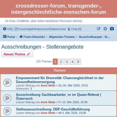
crossdresser-forum, transgender-,
intergeschlechtliche-menschen-forum
Im Chat: ChatBotIn, aber keine natürlichen Personen (d/m/w)
FAQ
Forumregeln/Impressum/Datenschutz
Chat [0]
Portal
Foren-Übersicht
Allgemeine Themen
Ausschreibungen - Stellenangebote
Ausschreibungen - Stellenangebote
Neues Thema
1
2
3
4
Nächste
125 Themen
Themen
Empowerment für Diversität: Chancengleichheit in der
Gesundheitsversorgung
Letzter Beitrag von
Anne-Mette
«
Do 26. Mär 2026, 10:51
Antworten:
3
Ausschreibung Sachbearbeiter_in im Queer-Referat |
Österreich
Letzter Beitrag von
Anne-Mette
«
Fr 13. Mär 2026, 16:46
Stellenausschreibung: DDF-Geschäftsführung
Letzter Beitrag von
Anne-Mette
«
Mi 4. Mär 2026, 10:08