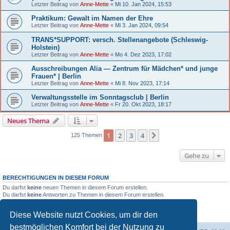
Letzter Beitrag von
Anne-Mette
«
Mi 10. Jan 2024, 15:53
Praktikum: Gewalt im Namen der Ehre
Letzter Beitrag von
Anne-Mette
«
Mi 3. Jan 2024, 09:54
TRANS*SUPPORT: versch. Stellenangebote (Schleswig-
Holstein)
Letzter Beitrag von
Anne-Mette
«
Mo 4. Dez 2023, 17:02
Ausschreibungen Alia — Zentrum für Mädchen* und junge
Frauen* | Berlin
Letzter Beitrag von
Anne-Mette
«
Mi 8. Nov 2023, 17:14
Verwaltungsstelle im Sonntagsclub | Berlin
Letzter Beitrag von
Anne-Mette
«
Fr 20. Okt 2023, 18:17
Neues Thema
1
2
3
4
Nächste
125 Themen
Gehe zu
BERECHTIGUNGEN IN DIESEM FORUM
Du darfst
keine
neuen Themen in diesem Forum erstellen.
Du darfst
keine
Antworten zu Themen in diesem Forum erstellen.
Du darfst deine Beiträge in diesem Forum
nicht
ändern.
Du darfst deine Beiträge in diesem Forum
nicht
löschen.
Diese Website nutzt Cookies, um dir den
Du darfst
keine
Dateianhänge in diesem Forum erstellen.
bestmöglichen Komfort bei der Nutzung zu