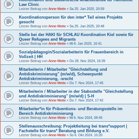
Law Clinic
Letzter Beitrag von
Anne-Mette
«
Sa 25. Jan 2025, 20:59
Koordinationsperson für den inter* Teil eines Projekts
gesucht
Letzter Beitrag von
Anne-Mette
«
Sa 25. Jan 2025, 20:48
Stelle bei der HAKI für SCHLAU Koordination Kiel sowie für
Queer Refugees and Migrants
Letzter Beitrag von
Anne-Mette
«
Mi 8. Jan 2025, 16:41
Sozialpädagogin/Sozialarbeiterin für Frauenbereich in
Vollzeit | HH
Letzter Beitrag von
Anne-Mette
«
Do 28. Nov 2024, 16:39
Mitarbeiterin / Mitarbeiter "Gleichstellung und
Antidiskriminierung" (m/w/d), Schwerpunkt
Antidiskriminierung, -srecht
Letzter Beitrag von
Anne-Mette
«
Do 7. Nov 2024, 17:45
Mitarbeiterin / Mitarbeiter in der Stabsstelle "Gleichstellung
und Antidiskriminierung" (m/w/d) | S-H
Letzter Beitrag von
Anne-Mette
«
Do 7. Nov 2024, 17:42
Mitarbeiter*in für Präventions- und Beratungsstelle im
Bereich Antidiskriminierung
Letzter Beitrag von
Anne-Mette
«
Mi 6. Nov 2024, 09:45
Stellenausschreibung: Projektleitung bei trans*support |
Fachstelle für trans* Beratung und Bildung e.V.
Letzter Beitrag von
Anne-Mette
«
So 6. Okt 2024, 10:20