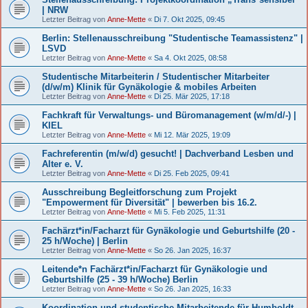
| NRW
Letzter Beitrag von
Anne-Mette
«
Di 7. Okt 2025, 09:45
Berlin: Stellenausschreibung "Studentische Teamassistenz" |
LSVD
Letzter Beitrag von
Anne-Mette
«
Sa 4. Okt 2025, 08:58
Studentische Mitarbeiterin / Studentischer Mitarbeiter
(d/w/m) Klinik für Gynäkologie & mobiles Arbeiten
Letzter Beitrag von
Anne-Mette
«
Di 25. Mär 2025, 17:18
Fachkraft für Verwaltungs- und Büromanagement (w/m/d/-) |
KIEL
Letzter Beitrag von
Anne-Mette
«
Mi 12. Mär 2025, 19:09
Fachreferentin (m/w/d) gesucht! | Dachverband Lesben und
Alter e. V.
Letzter Beitrag von
Anne-Mette
«
Di 25. Feb 2025, 09:41
Ausschreibung Begleitforschung zum Projekt
"Empowerment für Diversität" | bewerben bis 16.2.
Letzter Beitrag von
Anne-Mette
«
Mi 5. Feb 2025, 11:31
Fachärzt*in/Facharzt für Gynäkologie und Geburtshilfe (20 -
25 h/Woche) | Berlin
Letzter Beitrag von
Anne-Mette
«
So 26. Jan 2025, 16:37
Leitende*n Fachärzt*in/Facharzt für Gynäkologie und
Geburtshilfe (25 - 39 h/Woche) Berlin
Letzter Beitrag von
Anne-Mette
«
So 26. Jan 2025, 16:33
Koordination und studentische Mitarbeitende für Humboldt