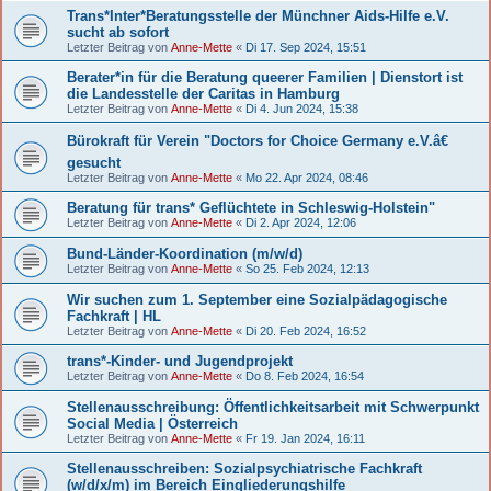
Trans*Inter*Beratungsstelle der Münchner Aids-Hilfe e.V.
sucht ab sofort
Letzter Beitrag von
Anne-Mette
«
Di 17. Sep 2024, 15:51
Berater*in für die Beratung queerer Familien | Dienstort ist
die Landesstelle der Caritas in Hamburg
Letzter Beitrag von
Anne-Mette
«
Di 4. Jun 2024, 15:38
Bürokraft für Verein "Doctors for Choice Germany e.V.â€
gesucht
Letzter Beitrag von
Anne-Mette
«
Mo 22. Apr 2024, 08:46
Beratung für trans* Geflüchtete in Schleswig-Holstein"
Letzter Beitrag von
Anne-Mette
«
Di 2. Apr 2024, 12:06
Bund-Länder-Koordination (m/w/d)
Letzter Beitrag von
Anne-Mette
«
So 25. Feb 2024, 12:13
Wir suchen zum 1. September eine Sozialpädagogische
Fachkraft | HL
Letzter Beitrag von
Anne-Mette
«
Di 20. Feb 2024, 16:52
trans*-Kinder- und Jugendprojekt
Letzter Beitrag von
Anne-Mette
«
Do 8. Feb 2024, 16:54
Stellenausschreibung: Öffentlichkeitsarbeit mit Schwerpunkt
Social Media | Österreich
Letzter Beitrag von
Anne-Mette
«
Fr 19. Jan 2024, 16:11
Stellenausschreiben: Sozialpsychiatrische Fachkraft
(w/d/x/m) im Bereich Eingliederungshilfe