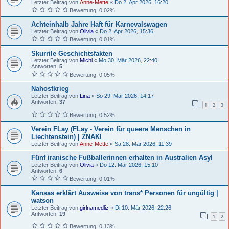
Letzter Beitrag von
Anne-Mette
«
Do 2. Apr 2026, 16:20
Bewertung: 0.02%
Achteinhalb Jahre Haft für Karnevalswagen
Letzter Beitrag von
Olivia
«
Do 2. Apr 2026, 15:36
Bewertung: 0.01%
Skurrile Geschichtsfakten
Letzter Beitrag von
Michi
«
Mo 30. Mär 2026, 22:40
Antworten:
5
Bewertung: 0.05%
Nahostkrieg
Letzter Beitrag von
Lina
«
So 29. Mär 2026, 14:17
Antworten:
37
1
2
3
Bewertung: 0.52%
Verein FLay (FLay - Verein für queere Menschen in
Liechtenstein) | ZNAKI
Letzter Beitrag von
Anne-Mette
«
Sa 28. Mär 2026, 11:39
Fünf iranische Fußballerinnen erhalten in Australien Asyl
Letzter Beitrag von
Olivia
«
Do 12. Mär 2026, 15:10
Antworten:
6
Bewertung: 0.01%
Kansas erklärt Ausweise von trans* Personen für ungültig |
watson
Letzter Beitrag von
girlnamedliz
«
Di 10. Mär 2026, 22:26
Antworten:
19
1
2
Bewertung: 0.13%