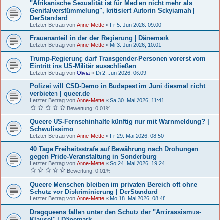
"Afrikanische Sexualität ist für Medien nicht mehr als
Genitalverstümmelung", kritisiert Autorin Sekyiamah |
DerStandard
Letzter Beitrag von
Anne-Mette
«
Fr 5. Jun 2026, 09:00
Frauenanteil in der der Regierung | Dänemark
Letzter Beitrag von
Anne-Mette
«
Mi 3. Jun 2026, 10:01
Trump-Regierung darf Transgender-Personen vorerst vom
Eintritt ins US-Militär ausschließen
Letzter Beitrag von
Olivia
«
Di 2. Jun 2026, 06:09
Polizei will CSD-Demo in Budapest im Juni diesmal nicht
verbieten | queer.de
Letzter Beitrag von
Anne-Mette
«
Sa 30. Mai 2026, 11:41
Bewertung: 0.01%
Queere US-Fernsehinhalte künftig nur mit Warnmeldung? |
Schwulissimo
Letzter Beitrag von
Anne-Mette
«
Fr 29. Mai 2026, 08:50
40 Tage Freiheitsstrafe auf Bewährung nach Drohungen
gegen Pride-Veranstaltung in Sonderburg
Letzter Beitrag von
Anne-Mette
«
So 24. Mai 2026, 19:24
Bewertung: 0.01%
Queere Menschen bleiben im privaten Bereich oft ohne
Schutz vor Diskriminierung | DerStandard
Letzter Beitrag von
Anne-Mette
«
Mo 18. Mai 2026, 08:48
Dragqueens fallen unter den Schutz der "Antirassismus-
Klausel" | Dänemark