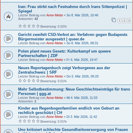
Iran: Frau stirbt nach Festnahme durch Irans Sittenpolizei |
Spiegel
Letzter Beitrag von
Anne-Mette
«
So 8. Mär 2026, 10:46
Antworten:
42
1
2
3
Bewertung: 0.02%
Gericht zweifelt CSD-Verbot an: Verfahren gegen Budapests
Bürgermeister ausgesetzt | queer.de
Letzter Beitrag von
Anne-Mette
«
So 8. Mär 2026, 08:31
Polen plant neues Gesetz: Kulturkampf um queere
Partnerschaften | ZDF
Letzter Beitrag von
Anne-Mette
«
Fr 6. Mär 2026, 19:47
Neues Reportagenbuch zeigt Verborgenes aus der
Zentralschweiz | SRF
Letzter Beitrag von
Anne-Mette
«
Do 5. Mär 2026, 09:20
Bewertung: 0.01%
Mehr Selbstbestimmung: Neue Geschlechtseinträge für trans
Personen | ggg.at
Letzter Beitrag von
Anne-Mette
«
Mi 4. Mär 2026, 11:03
Antworten:
2
Kinder aus Regenbogenfamilien endlich von Geburt an
rechtlich geschützt | CH
Letzter Beitrag von
Anne-Mette
«
Di 3. Mär 2026, 11:42
Bewertung: 0.01%
Uno kritisiert schlechte Gesundheitsversorgung von Frauen