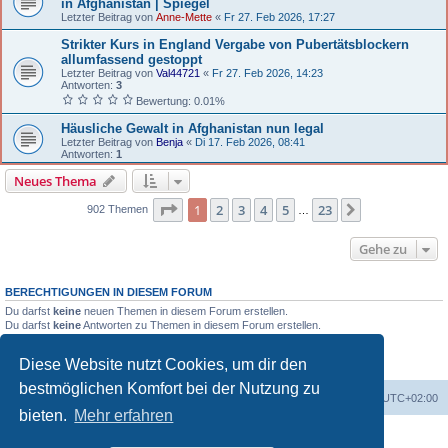
in Afghanistan | Spiegel
Letzter Beitrag von
Anne-Mette
«
Fr 27. Feb 2026, 17:27
Strikter Kurs in England Vergabe von Pubertätsblockern
allumfassend gestoppt
Letzter Beitrag von
Val44721
«
Fr 27. Feb 2026, 14:23
Antworten:
3
Bewertung: 0.01%
Häusliche Gewalt in Afghanistan nun legal
Letzter Beitrag von
Benja
«
Di 17. Feb 2026, 08:41
Antworten:
1
Neues Thema
Seite 1 von 23
1
2
3
4
5
23
Nächste
902 Themen
…
Gehe zu
BERECHTIGUNGEN IN DIESEM FORUM
Du darfst
keine
neuen Themen in diesem Forum erstellen.
Du darfst
keine
Antworten zu Themen in diesem Forum erstellen.
Du darfst deine Beiträge in diesem Forum
nicht
ändern.
Du darfst deine Beiträge in diesem Forum
nicht
löschen.
Diese Website nutzt Cookies, um dir den
Du darfst
keine
Dateianhänge in diesem Forum erstellen.
bestmöglichen Komfort bei der Nutzung zu
Portal
Foren-Übersicht
Alle Zeiten sind
UTC+02:00
bieten.
Mehr erfahren
Powered by
phpBB
® Forum Software © phpBB Limited