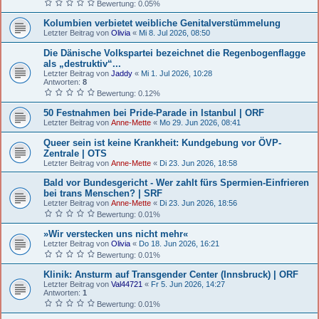
Bewertung: 0.05%
Kolumbien verbietet weibliche Genitalverstümmelung
Letzter Beitrag von
Olivia
«
Mi 8. Jul 2026, 08:50
Die Dänische Volkspartei bezeichnet die Regenbogenflagge
als „destruktiv“...
Letzter Beitrag von
Jaddy
«
Mi 1. Jul 2026, 10:28
Antworten:
8
Bewertung: 0.12%
50 Festnahmen bei Pride-Parade in Istanbul | ORF
Letzter Beitrag von
Anne-Mette
«
Mo 29. Jun 2026, 08:41
Queer sein ist keine Krankheit: Kundgebung vor ÖVP-
Zentrale | OTS
Letzter Beitrag von
Anne-Mette
«
Di 23. Jun 2026, 18:58
Bald vor Bundesgericht - Wer zahlt fürs Spermien-Einfrieren
bei trans Menschen? | SRF
Letzter Beitrag von
Anne-Mette
«
Di 23. Jun 2026, 18:56
Bewertung: 0.01%
»Wir verstecken uns nicht mehr«
Letzter Beitrag von
Olivia
«
Do 18. Jun 2026, 16:21
Bewertung: 0.01%
Klinik: Ansturm auf Transgender Center (Innsbruck) | ORF
Letzter Beitrag von
Val44721
«
Fr 5. Jun 2026, 14:27
Antworten:
1
Bewertung: 0.01%