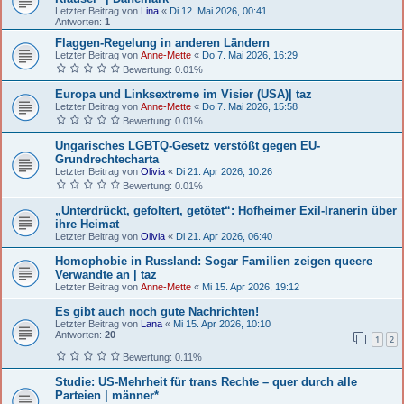
Letzter Beitrag von
Lina
«
Di 12. Mai 2026, 00:41
Antworten:
1
Flaggen-Regelung in anderen Ländern
Letzter Beitrag von
Anne-Mette
«
Do 7. Mai 2026, 16:29
Bewertung: 0.01%
Europa und Linksextreme im Visier (USA)| taz
Letzter Beitrag von
Anne-Mette
«
Do 7. Mai 2026, 15:58
Bewertung: 0.01%
Ungarisches LGBTQ-Gesetz verstößt gegen EU-
Grundrechtecharta
Letzter Beitrag von
Olivia
«
Di 21. Apr 2026, 10:26
Bewertung: 0.01%
„Unterdrückt, gefoltert, getötet“: Hofheimer Exil-Iranerin über
ihre Heimat
Letzter Beitrag von
Olivia
«
Di 21. Apr 2026, 06:40
Homophobie in Russland: Sogar Familien zeigen queere
Verwandte an | taz
Letzter Beitrag von
Anne-Mette
«
Mi 15. Apr 2026, 19:12
Es gibt auch noch gute Nachrichten!
Letzter Beitrag von
Lana
«
Mi 15. Apr 2026, 10:10
Antworten:
20
1
2
Bewertung: 0.11%
Studie: US-Mehrheit für trans Rechte – quer durch alle
Parteien | männer*