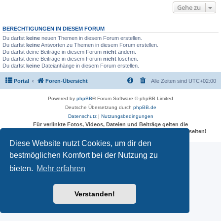
Gehe zu
BERECHTIGUNGEN IN DIESEM FORUM
Du darfst
keine
neuen Themen in diesem Forum erstellen.
Du darfst
keine
Antworten zu Themen in diesem Forum erstellen.
Du darfst deine Beiträge in diesem Forum
nicht
ändern.
Du darfst deine Beiträge in diesem Forum
nicht
löschen.
Du darfst
keine
Dateianhänge in diesem Forum erstellen.
Portal
Foren-Übersicht
Alle Zeiten sind
UTC+02:00
Powered by
phpBB
® Forum Software © phpBB Limited
Deutsche Übersetzung durch
phpBB.de
Datenschutz
|
Nutzungsbedingungen
Für verlinkte Fotos, Videos, Dateien und Beiträge gelten die
Datenschutzbestimmungen und weiteren Regeln der externen Webseiten!
Diese Website nutzt Cookies, um dir den
bestmöglichen Komfort bei der Nutzung zu
bieten.
Mehr erfahren
Verstanden!