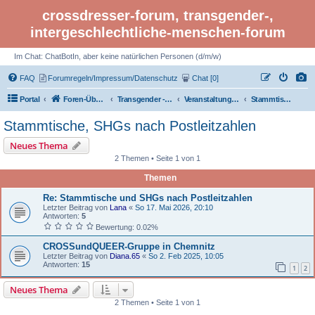
crossdresser-forum, transgender-,
intergeschlechtliche-menschen-forum
Im Chat: ChatBotIn, aber keine natürlichen Personen (d/m/w)
FAQ
Forumregeln/Impressum/Datenschutz
Chat [0]
Portal
Foren-Übersicht
Transgender - Crossdresser-Forum
Veranstaltungen - Tagungen - Treffen - Events - Kultur
Stammtische, SHGs nach Postleitzahlen
Stammtische, SHGs nach Postleitzahlen
Neues Thema
2 Themen • Seite 1 von 1
Themen
Re: Stammtische und SHGs nach Postleitzahlen
Letzter Beitrag von
Lana
«
So 17. Mai 2026, 20:10
Antworten:
5
Bewertung: 0.02%
CROSSundQUEER-Gruppe in Chemnitz
Letzter Beitrag von
Diana.65
«
So 2. Feb 2025, 10:05
Antworten:
15
1
2
Neues Thema
2 Themen • Seite 1 von 1