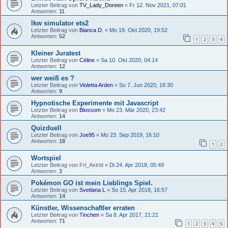
Letzter Beitrag von
TV_Lady_Doreen
«
Fr 12. Nov 2021, 07:01
Antworten:
11
lkw simulator ets2
Letzter Beitrag von
Bianca D.
«
Mo 19. Okt 2020, 19:52
Antworten:
52
1
2
3
4
Kleiner Juratest
Letzter Beitrag von
Céline
«
Sa 10. Okt 2020, 04:14
Antworten:
12
wer weiß es ?
Letzter Beitrag von
Violetta Arden
«
So 7. Jun 2020, 18:30
Antworten:
9
Hypnotische Experimente mit Javascript
Letzter Beitrag von
Blossom
«
Mo 23. Mär 2020, 23:42
Antworten:
14
Quizduell
Letzter Beitrag von
Joe95
«
Mo 23. Sep 2019, 16:10
Antworten:
18
1
2
Wortspiel
Letzter Beitrag von
Frl_Astrid
«
Di 24. Apr 2018, 05:49
Antworten:
3
Pokémon GO ist mein Lieblings Spiel.
Letzter Beitrag von
Svetlana L
«
So 15. Apr 2018, 16:57
Antworten:
14
Künstler, Wissenschaftler erraten
Letzter Beitrag von
Tinchen
«
Sa 8. Apr 2017, 21:21
Antworten:
71
1
2
3
4
5