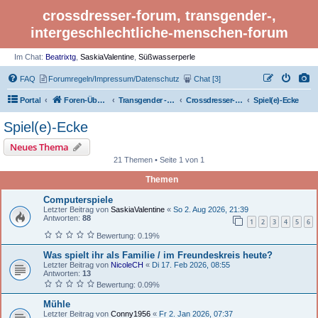
crossdresser-forum, transgender-,
intergeschlechtliche-menschen-forum
Im Chat:
Beatrixtg
,
SaskiaValentine
,
Süßwasserperle
FAQ
Forumregeln/Impressum/Datenschutz
Chat [3]
Portal
Foren-Übersicht
Transgender - Crossdresser-Forum
Crossdresser- und Transgender-Café
Spiel(e)-Ecke
Spiel(e)-Ecke
Neues Thema
21 Themen • Seite 1 von 1
Themen
Computerspiele
Letzter Beitrag von
SaskiaValentine
«
So 2. Aug 2026, 21:39
Antworten:
88
1
2
3
4
5
6
Bewertung: 0.19%
Was spielt ihr als Familie / im Freundeskreis heute?
Letzter Beitrag von
NicoleCH
«
Di 17. Feb 2026, 08:55
Antworten:
13
Bewertung: 0.09%
Mühle
Letzter Beitrag von
Conny1956
«
Fr 2. Jan 2026, 07:37