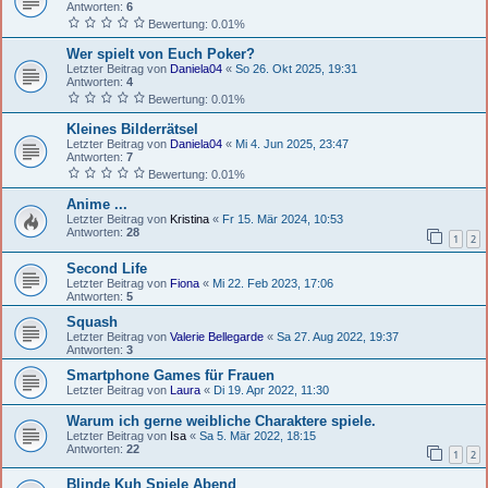
Antworten:
6
Bewertung: 0.01%
Wer spielt von Euch Poker?
Letzter Beitrag von
Daniela04
«
So 26. Okt 2025, 19:31
Antworten:
4
Bewertung: 0.01%
Kleines Bilderrätsel
Letzter Beitrag von
Daniela04
«
Mi 4. Jun 2025, 23:47
Antworten:
7
Bewertung: 0.01%
Anime ...
Letzter Beitrag von
Kristina
«
Fr 15. Mär 2024, 10:53
Antworten:
28
1
2
Second Life
Letzter Beitrag von
Fiona
«
Mi 22. Feb 2023, 17:06
Antworten:
5
Squash
Letzter Beitrag von
Valerie Bellegarde
«
Sa 27. Aug 2022, 19:37
Antworten:
3
Smartphone Games für Frauen
Letzter Beitrag von
Laura
«
Di 19. Apr 2022, 11:30
Warum ich gerne weibliche Charaktere spiele.
Letzter Beitrag von
Isa
«
Sa 5. Mär 2022, 18:15
Antworten:
22
1
2
Blinde Kuh Spiele Abend