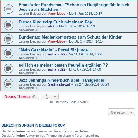
Frankfurter Rundschau: "Schon als Dreijährige fühlte sich
Jessica als Mädchen."
Letzter Beitrag von
Anne-Mette
«
Mo 8. Jun 2015, 10:37
Dieses Kind zeigt Euch mit einem Rap...
Letzter Beitrag von
ab08
«
Mo 10. Nov 2014, 16:19
Antworten:
1
Bundestag: Medienkompetenz zum Schutz der Kinder
Letzter Beitrag von
Anne-Mette
«
Do 16. Okt 2014, 14:14
"Mein Geschlecht" - Portal für junge......
Letzter Beitrag von
aisha_cd92
«
Sa 11. Okt 2014, 10:25
Antworten:
1
soll ich es meiner besten freundin erzählen ??
Letzter Beitrag von
aisha_cd92
«
Mi 8. Okt 2014, 14:00
Antworten:
13
Jazz Jennings Kinderbuch über Transgender
Letzter Beitrag von
Saskia.shewulf
«
Sa 27. Sep 2014, 08:29
Antworten:
1
Neues Thema
10 Themen • Seite 1 von 1
Gehe zu
BERECHTIGUNGEN IN DIESEM FORUM
Du darfst
keine
neuen Themen in diesem Forum erstellen.
Du darfst
keine
Antworten zu Themen in diesem Forum erstellen.