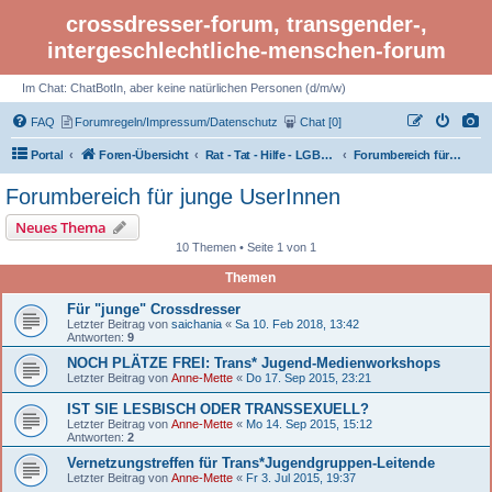
crossdresser-forum, transgender-,
intergeschlechtliche-menschen-forum
Im Chat: ChatBotIn, aber keine natürlichen Personen (d/m/w)
FAQ
Forumregeln/Impressum/Datenschutz
Chat [0]
Portal
Foren-Übersicht
Rat - Tat - Hilfe - LGBTI Rights - Infos
Forumbereich für junge UserInnen
Forumbereich für junge UserInnen
Neues Thema
10 Themen • Seite 1 von 1
Themen
Für "junge" Crossdresser
Letzter Beitrag von
saichania
«
Sa 10. Feb 2018, 13:42
Antworten:
9
NOCH PLÄTZE FREI: Trans* Jugend-Medienworkshops
Letzter Beitrag von
Anne-Mette
«
Do 17. Sep 2015, 23:21
IST SIE LESBISCH ODER TRANSSEXUELL?
Letzter Beitrag von
Anne-Mette
«
Mo 14. Sep 2015, 15:12
Antworten:
2
Vernetzungstreffen für Trans*Jugendgruppen-Leitende
Letzter Beitrag von
Anne-Mette
«
Fr 3. Jul 2015, 19:37