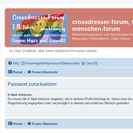
crossdresser-forum, t
menschen-forum
Redezeit! Austausch- und Nachrichten-Por
Menschen, Feministinnen, Luder, Hexen
Im Chat: ChatBotIn, aber keine natürlichen Personen (d/m/w)
FAQ
Forumregeln/Impressum/Datenschutz
Chat [0]
Portal
Foren-Übersicht
Passwort zurücksetzen
E-Mail-Adresse:
Du musst die E-Mail-Adresse angeben, die in deinem Profil hinterlegt ist. Diese hast du 
Registrierung angegeben oder nachträglich in deinem persönlichen Bereich geändert.
Portal
Foren-Übersicht