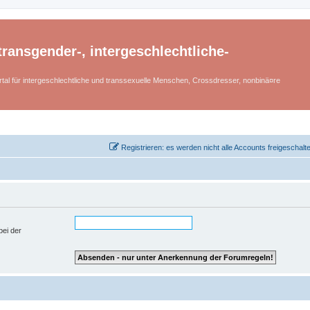
ransgender-, intergeschlechtliche-
tal für intergeschlechtliche und transsexuelle Menschen, Crossdresser, nonbinä¤re
Registrieren: es werden nicht alle Accounts freigeschalt
bei der