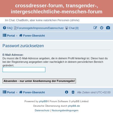
crossdresser-forum, transgender-,
intergeschlechtliche-menschen-forum
Im Chat: ChatBotIn, aber keine natürlichen Personen (d/m/w)
FAQ
Forumregeln/Impressum/Datenschutz
Chat [0]
Portal
Foren-Übersicht
Passwort zurücksetzen
E-Mail-Adresse:
Du musst die E-Mail-Adresse angeben, die in deinem Profil hinterlegt ist. Diese hast du
bei der Registrierung angegeben oder nachträglich in deinem persönlichen Bereich
geändert.
Portal
Foren-Übersicht
Alle Zeiten sind
UTC+02:00
Powered by
phpBB
® Forum Software © phpBB Limited
Deutsche Übersetzung durch
phpBB.de
Datenschutz
|
Nutzungsbedingungen