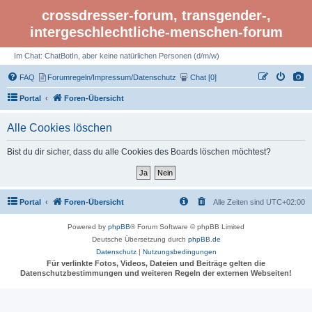
crossdresser-forum, transgender-,
intergeschlechtliche-menschen-forum
Im Chat: ChatBotIn, aber keine natürlichen Personen (d/m/w)
FAQ
Forumregeln/Impressum/Datenschutz
Chat [0]
Portal
Foren-Übersicht
Alle Cookies löschen
Bist du dir sicher, dass du alle Cookies des Boards löschen möchtest?
Portal
Foren-Übersicht
Alle Zeiten sind
UTC+02:00
Powered by
phpBB
® Forum Software © phpBB Limited
Deutsche Übersetzung durch
phpBB.de
Datenschutz
|
Nutzungsbedingungen
Für verlinkte Fotos, Videos, Dateien und Beiträge gelten die
Datenschutzbestimmungen und weiteren Regeln der externen Webseiten!