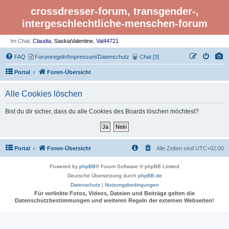
crossdresser-forum, transgender-,
intergeschlechtliche-menschen-forum
Im Chat:
Claudia
,
SaskiaValentine
,
Val44721
FAQ
Forumregeln/Impressum/Datenschutz
Chat [3]
Portal
Foren-Übersicht
Alle Cookies löschen
Bist du dir sicher, dass du alle Cookies des Boards löschen möchtest?
Portal
Foren-Übersicht
Alle Zeiten sind
UTC+02:00
Powered by
phpBB
® Forum Software © phpBB Limited
Deutsche Übersetzung durch
phpBB.de
Datenschutz
|
Nutzungsbedingungen
Für verlinkte Fotos, Videos, Dateien und Beiträge gelten die
Datenschutzbestimmungen und weiteren Regeln der externen Webseiten!