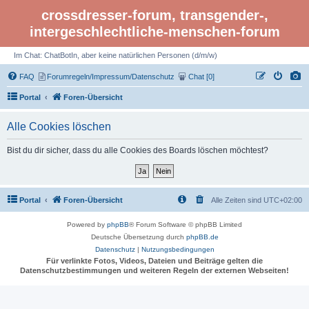
crossdresser-forum, transgender-,
intergeschlechtliche-menschen-forum
Im Chat: ChatBotIn, aber keine natürlichen Personen (d/m/w)
FAQ
Forumregeln/Impressum/Datenschutz
Chat [0]
Portal
Foren-Übersicht
Alle Cookies löschen
Bist du dir sicher, dass du alle Cookies des Boards löschen möchtest?
Portal
Foren-Übersicht
Alle Zeiten sind
UTC+02:00
Powered by
phpBB
® Forum Software © phpBB Limited
Deutsche Übersetzung durch
phpBB.de
Datenschutz
|
Nutzungsbedingungen
Für verlinkte Fotos, Videos, Dateien und Beiträge gelten die
Datenschutzbestimmungen und weiteren Regeln der externen Webseiten!