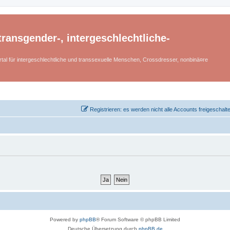
ransgender-, intergeschlechtliche-
tal für intergeschlechtliche und transsexuelle Menschen, Crossdresser, nonbinä¤re
Registrieren: es werden nicht alle Accounts freigeschalt
Powered by
phpBB
® Forum Software © phpBB Limited
Deutsche Übersetzung durch
phpBB.de