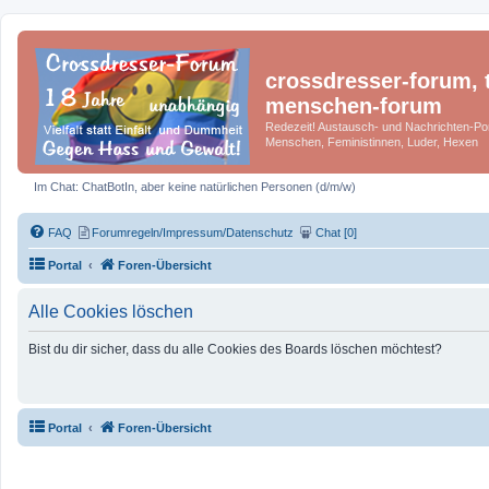
crossdresser-forum, t
menschen-forum
Redezeit! Austausch- und Nachrichten-Por
Menschen, Feministinnen, Luder, Hexen
Im Chat: ChatBotIn, aber keine natürlichen Personen (d/m/w)
FAQ
Forumregeln/Impressum/Datenschutz
Chat [0]
Portal
Foren-Übersicht
Alle Cookies löschen
Bist du dir sicher, dass du alle Cookies des Boards löschen möchtest?
Portal
Foren-Übersicht