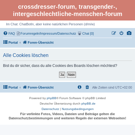
crossdresser-forum, transgender-,
intergeschlechtliche-menschen-forum
Im Chat: ChatBotIn, aber keine natürlichen Personen (d/m/w)
FAQ
Forumregeln/Impressum/Datenschutz
Chat [0]
Portal
Foren-Übersicht
Alle Cookies löschen
Bist du dir sicher, dass du alle Cookies des Boards löschen möchtest?
Portal
Foren-Übersicht
Alle Zeiten sind
UTC+02:00
Powered by
phpBB
® Forum Software © phpBB Limited
Deutsche Übersetzung durch
phpBB.de
Datenschutz
|
Nutzungsbedingungen
Für verlinkte Fotos, Videos, Dateien und Beiträge gelten die
Datenschutzbestimmungen und weiteren Regeln der externen Webseiten!