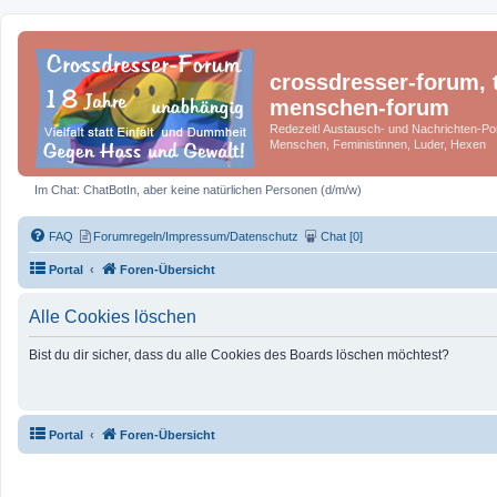
crossdresser-forum, t
menschen-forum
Redezeit! Austausch- und Nachrichten-Por
Menschen, Feministinnen, Luder, Hexen
Im Chat: ChatBotIn, aber keine natürlichen Personen (d/m/w)
FAQ
Forumregeln/Impressum/Datenschutz
Chat [0]
Portal
Foren-Übersicht
Alle Cookies löschen
Bist du dir sicher, dass du alle Cookies des Boards löschen möchtest?
Portal
Foren-Übersicht