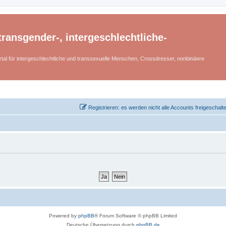
ransgender-, intergeschlechtliche-
tal für intergeschlechtliche und transsexuelle Menschen, Crossdresser, nonbinä¤re
Registrieren: es werden nicht alle Accounts freigeschalt
Powered by
phpBB
® Forum Software © phpBB Limited
Deutsche Übersetzung durch
phpBB.de