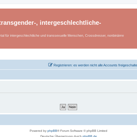
ransgender-, intergeschlechtliche-
tal für intergeschlechtliche und transsexuelle Menschen, Crossdresser, nonbinä¤re
Registrieren: es werden nicht alle Accounts freigeschalt
Powered by
phpBB
® Forum Software © phpBB Limited
Deutsche Übersetzung durch
phpBB.de