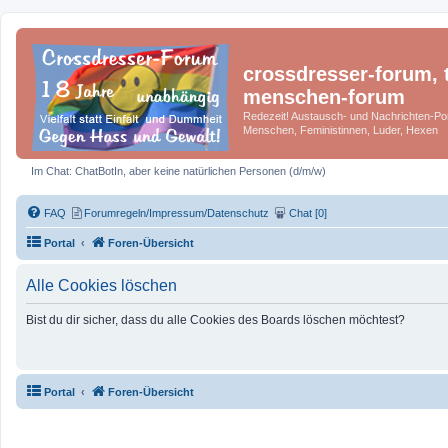
crossdresser-forum, t
menschen-forum
Redezeit! Austausch- und Nachrichten-Por
Menschen, Feministinnen, Luder, Hexen
Im Chat: ChatBotIn, aber keine natürlichen Personen (d/m/w)
FAQ
Forumregeln/Impressum/Datenschutz
Chat [0]
Portal
Foren-Übersicht
Alle Cookies löschen
Bist du dir sicher, dass du alle Cookies des Boards löschen möchtest?
Portal
Foren-Übersicht