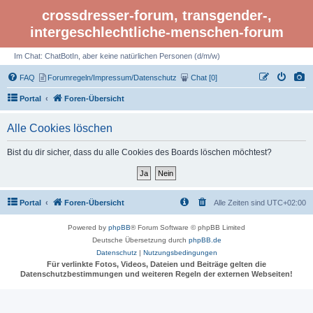
crossdresser-forum, transgender-,
intergeschlechtliche-menschen-forum
Im Chat: ChatBotIn, aber keine natürlichen Personen (d/m/w)
FAQ
Forumregeln/Impressum/Datenschutz
Chat [0]
Portal
Foren-Übersicht
Alle Cookies löschen
Bist du dir sicher, dass du alle Cookies des Boards löschen möchtest?
Portal
Foren-Übersicht
Alle Zeiten sind
UTC+02:00
Powered by
phpBB
® Forum Software © phpBB Limited
Deutsche Übersetzung durch
phpBB.de
Datenschutz
|
Nutzungsbedingungen
Für verlinkte Fotos, Videos, Dateien und Beiträge gelten die
Datenschutzbestimmungen und weiteren Regeln der externen Webseiten!