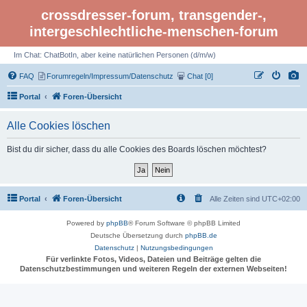
crossdresser-forum, transgender-,
intergeschlechtliche-menschen-forum
Im Chat: ChatBotIn, aber keine natürlichen Personen (d/m/w)
FAQ
Forumregeln/Impressum/Datenschutz
Chat [0]
Portal
Foren-Übersicht
Alle Cookies löschen
Bist du dir sicher, dass du alle Cookies des Boards löschen möchtest?
Portal
Foren-Übersicht
Alle Zeiten sind
UTC+02:00
Powered by
phpBB
® Forum Software © phpBB Limited
Deutsche Übersetzung durch
phpBB.de
Datenschutz
|
Nutzungsbedingungen
Für verlinkte Fotos, Videos, Dateien und Beiträge gelten die
Datenschutzbestimmungen und weiteren Regeln der externen Webseiten!