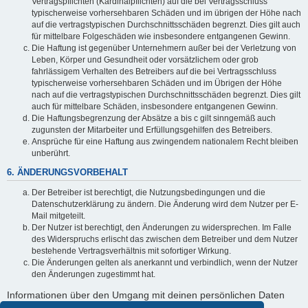
Vertragspflichten (Kardinalpflichten) auf die bei Vertragsschluss
typischerweise vorhersehbaren Schäden und im übrigen der Höhe nach
auf die vertragstypischen Durchschnittsschäden begrenzt. Dies gilt auch
für mittelbare Folgeschäden wie insbesondere entgangenen Gewinn.
Die Haftung ist gegenüber Unternehmern außer bei der Verletzung von
Leben, Körper und Gesundheit oder vorsätzlichem oder grob
fahrlässigem Verhalten des Betreibers auf die bei Vertragsschluss
typischerweise vorhersehbaren Schäden und im Übrigen der Höhe
nach auf die vertragstypischen Durchschnittsschäden begrenzt. Dies gilt
auch für mittelbare Schäden, insbesondere entgangenen Gewinn.
Die Haftungsbegrenzung der Absätze a bis c gilt sinngemäß auch
zugunsten der Mitarbeiter und Erfüllungsgehilfen des Betreibers.
Ansprüche für eine Haftung aus zwingendem nationalem Recht bleiben
unberührt.
6. ÄNDERUNGSVORBEHALT
Der Betreiber ist berechtigt, die Nutzungsbedingungen und die
Datenschutzerklärung zu ändern. Die Änderung wird dem Nutzer per E-
Mail mitgeteilt.
Der Nutzer ist berechtigt, den Änderungen zu widersprechen. Im Falle
des Widerspruchs erlischt das zwischen dem Betreiber und dem Nutzer
bestehende Vertragsverhältnis mit sofortiger Wirkung.
Die Änderungen gelten als anerkannt und verbindlich, wenn der Nutzer
den Änderungen zugestimmt hat.
Informationen über den Umgang mit deinen persönlichen Daten