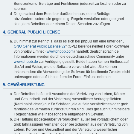
Benutzerkonto, Beiträge und Funktionen jederzeit zu löschen oder zu
sperren.
Du gestattest dem Betreiber darüber hinaus, deine Beiträge
abzuändern, sofern sie gegen o. g. Regeln verstoßen oder geeignet
sind, dem Betreiber oder einem Dritten Schaden zuzufügen.
4. GENERAL PUBLIC LICENSE
Du nimmst zur Kenntnis, dass es sich bei phpBB um eine unter der „
GNU General Public License v2
“ (GPL) bereitgestellten Foren-Software
von phpBB Limited (
www.phpbb.com
) handelt; deutschsprachige
Informationen werden durch die deutschsprachige Community unter
www.phpbb.de
zur Verfügung gestellt. Beide haben keinen Einfluss auf
die Art und Weise, wie die Software verwendet wird. Sie können
insbesondere die Verwendung der Software für bestimmte Zwecke nicht
untersagen oder auf Inhalte fremder Foren Einfluss nehmen.
5. GEWÄHRLEISTUNG
Der Betreiber haftet mit Ausnahme der Verletzung von Leben, Körper
und Gesundheit und der Verletzung wesentlicher Vertragspflichten
(Kardinalpflichten) nur für Schäden, die auf ein vorsätzliches oder grob
fahrlässiges Verhalten zurückzuführen sind. Dies gilt auch für mittelbare
Folgeschäden wie insbesondere entgangenen Gewinn.
Die Haftung ist gegenüber Verbrauchern außer bei vorsätzlichem oder
grob fahrlässigem Verhalten oder bei Schäden aus der Verletzung von
Leben, Körper und Gesundheit und der Verletzung wesentlicher