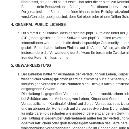
übernimmt, die er nicht selbst erstellt hat oder die er nicht zur Ken
Betreiber, dein Benutzerkonto, Beiträge und Funktionen jederzeit zu 
Du gestattest dem Betreiber darüber hinaus, deine Beiträge abzuände
verstoßen oder geeignet sind, dem Betreiber oder einem Dritten Sc
4. GENERAL PUBLIC LICENSE
Du nimmst zur Kenntnis, dass es sich bei phpBB um eine unter der „
G
(GPL) bereitgestellten Foren-Software von phpBB Limited (
www.php
Informationen werden durch die deutschsprachige Community unter
gestellt. Beide haben keinen Einfluss auf die Art und Weise, wie die
insbesondere die Verwendung der Software für bestimmte Zwecke nic
fremder Foren Einfluss nehmen.
5. GEWÄHRLEISTUNG
Der Betreiber haftet mit Ausnahme der Verletzung von Leben, Körpe
wesentlicher Vertragspflichten (Kardinalpflichten) nur für Schäden, di
fahrlässiges Verhalten zurückzuführen sind. Dies gilt auch für mitt
entgangenen Gewinn.
Die Haftung ist gegenüber Verbrauchern außer bei vorsätzlichem ode
bei Schäden aus der Verletzung von Leben, Körper und Gesundheit u
Vertragspflichten (Kardinalpflichten) auf die bei Vertragsschluss t
und im übrigen der Höhe nach auf die vertragstypischen Durchschnit
für mittelbare Folgeschäden wie insbesondere entgangenen Gewinn
Die Haftung ist gegenüber Unternehmern außer bei der Verletzung 
oder vorsätzlichem oder grob fahrlässigem Verhalten des Betreibers 
typischerweise vorhersehbaren Schäden und im Übrigen der Höhe na