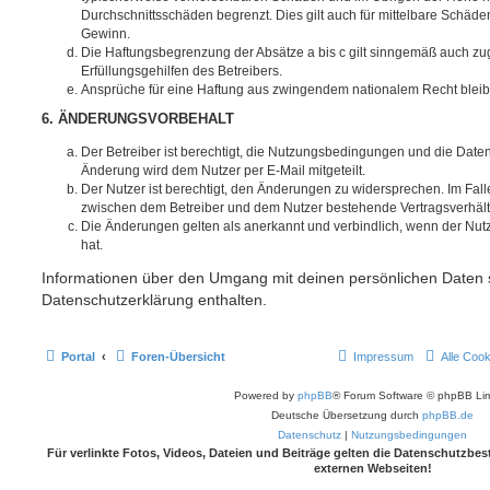
Durchschnittsschäden begrenzt. Dies gilt auch für mittelbare Schä
Gewinn.
Die Haftungsbegrenzung der Absätze a bis c gilt sinngemäß auch zug
Erfüllungsgehilfen des Betreibers.
Ansprüche für eine Haftung aus zwingendem nationalem Recht bleib
6. ÄNDERUNGSVORBEHALT
Der Betreiber ist berechtigt, die Nutzungsbedingungen und die Date
Änderung wird dem Nutzer per E-Mail mitgeteilt.
Der Nutzer ist berechtigt, den Änderungen zu widersprechen. Im Fall
zwischen dem Betreiber und dem Nutzer bestehende Vertragsverhältni
Die Änderungen gelten als anerkannt und verbindlich, wenn der Nu
hat.
Informationen über den Umgang mit deinen persönlichen Daten s
Datenschutzerklärung enthalten.
Portal
Foren-Übersicht
Impressum
Alle Coo
Powered by
phpBB
® Forum Software © phpBB Lim
Deutsche Übersetzung durch
phpBB.de
Datenschutz
|
Nutzungsbedingungen
Für verlinkte Fotos, Videos, Dateien und Beiträge gelten die Datenschutzb
externen Webseiten!