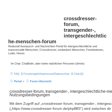
crossdresser-
forum,
transgender-,
intergeschlechtlic
he-menschen-forum
Redezeit! Austausch- und Nachrichten-Portal für intergeschlechtliche und
transsexuelle Menschen, Crossdresser, nonbinä¤re Menschen, Feministinnen,
Luder, Hexen
Im Chat: ChatBotIn, aber keine natürlichen Personen (d/m/w)
FAQ
Forumregeln/Impressum/Datenschutz
Chat [0]
Portal
Foren-Übersicht
crossdresser-forum, transgender-, intergeschlechtliche-m
Nutzungsbedingungen
Mit dem Zugriff auf „crossdresser-forum, transgender-, interge
(„https://www.crossdresser-forum.de/phpBB3“) wird zwischen dir