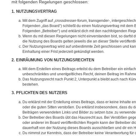
mit folgenden Regelungen geschlossen:
1. NUTZUNGSVERTRAG
Mit dem Zugriff auf „crossdresser-forum, transgender-, intergeschle
Folgenden „das Board“) schließt du einen Nutzungsvertrag mit dem B
Folgenden „Betreiber“) und erklärst dich mit den nachfolgenden Re
Wenn du mit diesen Regelungen nicht einverstanden bist, so darfst d
die Nutzung des Boards gelten jeweils die an dieser Stelle veröffent
Der Nutzungsvertrag wird auf unbestimmte Zeit geschlossen und ka
Einhaltung einer Frist jederzeit gekündigt werden.
2. EINRÄUMUNG VON NUTZUNGSRECHTEN
Mit dem Erstellen eines Beitrags erteilst du dem Betreiber ein einfach
unbeschränktes und unentgeltliches Recht, deinen Beitrag im Rahm
Das Nutzungsrecht nach Punkt 2, Unterpunkt a bleibt auch nach Kü
bestehen.
3. PFLICHTEN DES NUTZERS
Du erklärst mit der Erstellung eines Beitrags, dass er keine Inhalte e
oder die guten Sitten verstoßen. Du erklärst insbesondere, dass du da
Beiträgen verwendeten Links und Bilder zu setzen bzw. zu verwende
Der Betreiber des Boards übt das Hausrecht aus. Bei Verstößen g
oder anderer im Board veröffentlichten Regeln kann der Betreiber 
dauerhaft von der Nutzung dieses Boards ausschließen und dir ein H
Du nimmst zur Kenntnis, dass der Betreiber keine Verantwortung für d